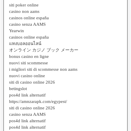
siti poker online
casino non aams
casinos online españa
casino senza AAMS
Yearwin
casinos online españa
แทงบอลออนไลน์
オンライン カジノ ブック メーカー
bonus casino en ligne
nuovi siti scommesse
i migliori siti di scommesse non aams
nuovi casino online
siti di casino online 2026
betingslot
pos4d link alternatif
https://amnzarapk.com/egypest/
siti di casino online 2026
casino senza AAMS
pos4d link alternatif
pos4d link alternatif