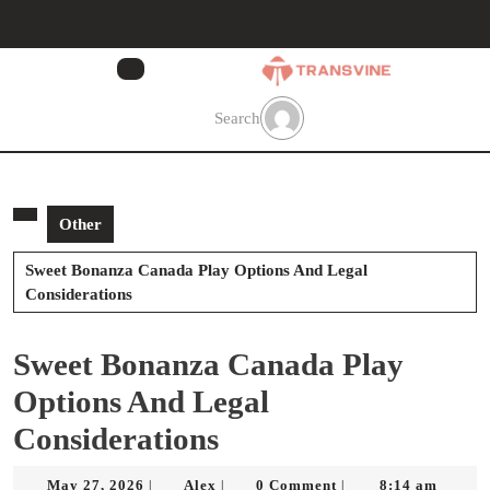
Skip
to
content
Skip
to
Search
content
Other
Sweet Bonanza Canada Play Options And Legal
Considerations
Sweet Bonanza Canada Play
Options And Legal
Considerations
May
Alex
May 27, 2026
Alex
0 Comment
8:14 am
|
|
|