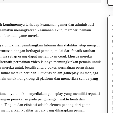
h komitmennya terhadap keamanan gamer dan administrasi
A) semakin meningkatkan keamanan akun, memberi pemain
man bermain game mereka.
a untuk menyeimbangkan hiburan dan stabilitas tetap menjadi
erurusan dengan berbagai pemain, mulai dari fanatik taruhan
bahwa setiap orang dapat menemukan ceruk khusus mereka
ternatif permainan video lainnya memungkinkan pemain untuk
mereka untuk beralih antara poker, permainan perusahaan
an minat mereka berubah. Fluiditas dalam gameplay ini menjaga
main untuk nongkrong di platform dan memeriksa semua yang
itmennya untuk menyediakan gameplay yang memiliki reputasi
at, dengan penekanan pada pengurangan waktu henti dan
 Tingkat dan efisiensi adalah elemen penting dari game
 memberikan kualitas terbaik yang diharapkan pemain.