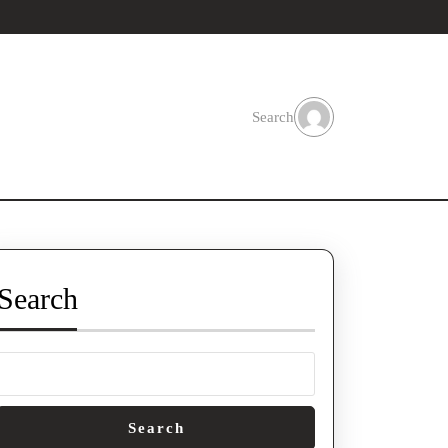
Search
Search
Search