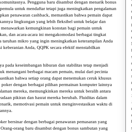
komunitasnya. Pengguna baru disambut dengan menarik bonus
 pemula untuk mendaftar tetapi juga meningkatkan pengalaman
rapkan penawaran cashback, memastikan bahwa pemain dapat
annya lingkungan yang lebih fleksibel untuk belajar dan
r menawarkan kemungkinan konstan bagi pemain untuk
kan, dan acara-acara ini mengakomodasi berbagai tingkat
 taruhan mikro yang ingin meningkatkan keterampilan Anda
asi keberanian Anda, QQPK secara efektif menstabilkan
 pada keseimbangan hiburan dan stabilitas tetap menjadi
tuk menangani berbagai macam pemain, mulai dari pecinta
emastikan bahwa setiap orang dapat menemukan ceruk khusus
poker dengan berbagai pilihan permainan komputer lainnya
alaman mereka, memungkinkan mereka untuk beralih antara
eadaan pikiran dan hasrat mereka berubah. Fluiditas dalam
enarik, memotivasi pemain untuk menginvestasikan waktu di
kannya.
oker bersinar dengan berbagai penawaran pemasaran yang
 Orang-orang baru disambut dengan bonus sambutan yang