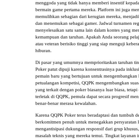
menggoda yang tidak hanya memberi insentif kepada
bermain game pertama mereka. Platform ini juga m
memulihkan sebagian dari kerugian mereka, menjadi
dan menemukan sebagai gamer. Jadwal turnamen reg
menyelesaikan satu sama lain dalam kontes yang men
kemampuan dan taruhan. Apakah Anda seorang pela
atau veteran berisiko tinggi yang siap menguji ke
hiburan.
Di pasar yang umumnya memprioritaskan taruhan ti
Poker patut dipuji karena konsentrasinya pada inklu
pemain baru yang bertujuan untuk mengembangkan
petualangan kompetisi, QQPK mengembangkan suasa
yang terkait dengan poker biasanya luar biasa, teta
terletak di QQPK, pemula dapat secara progresif me
benar-benar merasa kewalahan.
Karena QQPK Poker terus beradaptasi dan tumbuh den
berkomitmen penuh untuk menegakkan persyaratan l
mengantisipasi dukungan responsif dari grup khusus
masalah teknis yang mereka temui. Tingkat layana