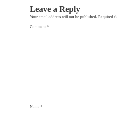
Leave a Reply
Your email address will not be published.
Required f
Comment
*
Name
*