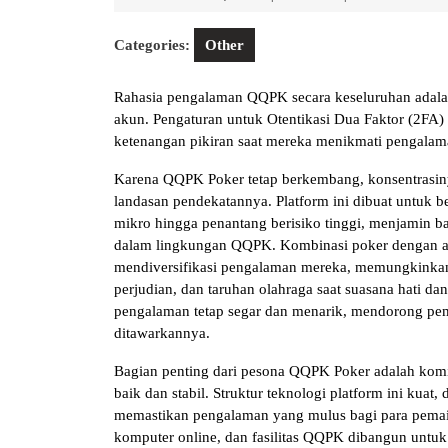
5,
2025
Categories:
Other
Rahasia pengalaman QQPK secara keseluruhan adala
akun. Pengaturan untuk Otentikasi Dua Faktor (2F
ketenangan pikiran saat mereka menikmati pengala
Karena QQPK Poker tetap berkembang, konsentrasiny
landasan pendekatannya. Platform ini dibuat untuk b
mikro hingga penantang berisiko tinggi, menjamin 
dalam lingkungan QQPK. Kombinasi poker dengan al
mendiversifikasi pengalaman mereka, memungkinkan 
perjudian, dan taruhan olahraga saat suasana hati d
pengalaman tetap segar dan menarik, mendorong pe
ditawarkannya.
Bagian penting dari pesona QQPK Poker adalah kom
baik dan stabil. Struktur teknologi platform ini ku
memastikan pengalaman yang mulus bagi para pemain.
komputer online, dan fasilitas QQPK dibangun untuk