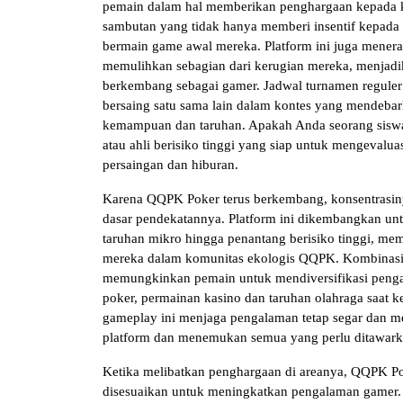
pemain dalam hal memberikan penghargaan kepada 
sambutan yang tidak hanya memberi insentif kepada
bermain game awal mereka. Platform ini juga mene
memulihkan sebagian dari kerugian mereka, menjadik
berkembang sebagai gamer. Jadwal turnamen regule
bersaing satu sama lain dalam kontes yang mendebar
kemampuan dan taruhan. Apakah Anda seorang siswa
atau ahli berisiko tinggi yang siap untuk mengevalu
persaingan dan hiburan.
Karena QQPK Poker terus berkembang, konsentrasinya
dasar pendekatannya. Platform ini dikembangkan un
taruhan mikro hingga penantang berisiko tinggi, m
mereka dalam komunitas ekologis QQPK. Kombinasi 
memungkinkan pemain untuk mendiversifikasi peng
poker, permainan kasino dan taruhan olahraga saat k
gameplay ini menjaga pengalaman tetap segar dan m
platform dan menemukan semua yang perlu ditawar
Ketika melibatkan penghargaan di areanya, QQPK P
disesuaikan untuk meningkatkan pengalaman gamer.