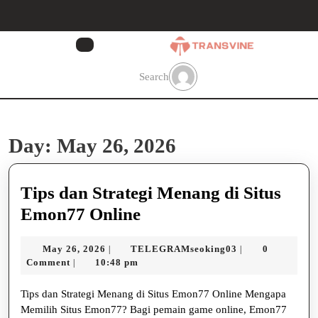
Skip
to
content
Skip
to
Search
content
Day:
May 26, 2026
Tips dan Strategi Menang di Situs
Tips
Emon77 Online
dan
May
TELEGRAMseok
May 26, 2026
TELEGRAMseoking03
0
|
|
Strategi
26,
Comment
10:48 pm
|
Menang
2026
Tips dan Strategi Menang di Situs Emon77 Online Mengapa
di
Memilih Situs Emon77? Bagi pemain game online, Emon77