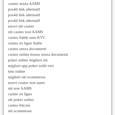
casino senza AAMS
pos4d link alternatif
pos4d link alternatif
pos4d link alternatif
nuovi siti casino
siti casino non AAMS
casino fiable sans KYC
casino en ligne fiable
casino senza documenti
casino online bonus senza documenti
poker online migliori siti
migliori app poker soldi veri
toto online
migliori siti scommesse
nuovi casino non aams
siti non AAMS
casino en ligne
siti poker online
casino bitcoin
siti scommesse