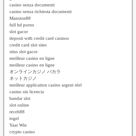
casino senza documenti
casino senza richiesta documenti
Mansion88
full hd porno
slot gacor
deposit with credit card casinos
credit card slot sites
situs slot gacor
meilleur casino en ligne
meilleur casino en ligne
オンラインカジノ バカラ
ネットカジノ
meilleur application casino argent réel
casino sin licencia
bandar slot
slot online
receh88
togel
Yaar Win
crypto casino