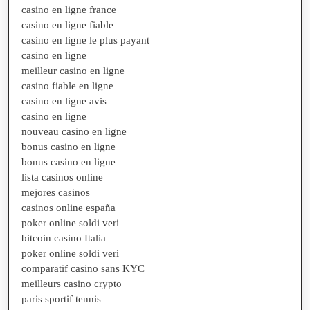
casino en ligne france
casino en ligne fiable
casino en ligne le plus payant
casino en ligne
meilleur casino en ligne
casino fiable en ligne
casino en ligne avis
casino en ligne
nouveau casino en ligne
bonus casino en ligne
bonus casino en ligne
lista casinos online
mejores casinos
casinos online españa
poker online soldi veri
bitcoin casino Italia
poker online soldi veri
comparatif casino sans KYC
meilleurs casino crypto
paris sportif tennis