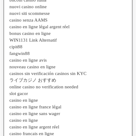
bitcoin casino Italia
nuovi casino online
nuovi siti scommesse
casino senza AAMS
casino en ligne légal argent réel
bonus casino en ligne
WIN1131 Link Alternatif
cipit88
fangwin88
casino en ligne avis
nouveau casino en ligne
casinos sin verificación casinos sin KYC
ライブカジノ おすすめ
online casino no verification needed
slot gacor
casino en ligne
casino en ligne france légal
casino en ligne sans wager
casino en ligne
casino en ligne argent réel
casino francais en ligne