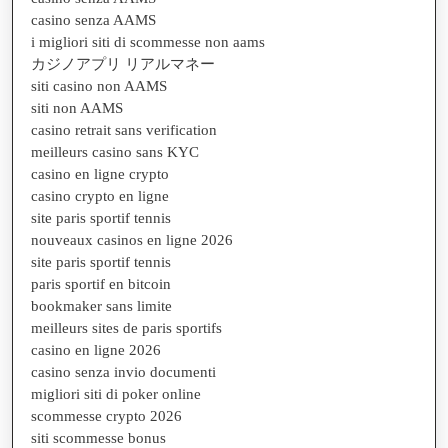
casino senza AAMS
i migliori siti di scommesse non aams
カジノアプリ リアルマネー
siti casino non AAMS
siti non AAMS
casino retrait sans verification
meilleurs casino sans KYC
casino en ligne crypto
casino crypto en ligne
site paris sportif tennis
nouveaux casinos en ligne 2026
site paris sportif tennis
paris sportif en bitcoin
bookmaker sans limite
meilleurs sites de paris sportifs
casino en ligne 2026
casino senza invio documenti
migliori siti di poker online
scommesse crypto 2026
siti scommesse bonus