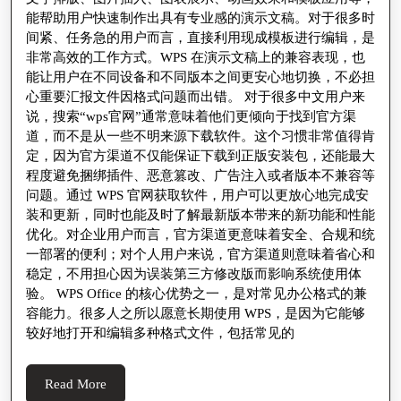
能帮助用户快速制作出具有专业感的演示文稿。对于很多时
间紧、任务急的用户而言，直接利用现成模板进行编辑，是
非常高效的工作方式。WPS 在演示文稿上的兼容表现，也
能让用户在不同设备和不同版本之间更安心地切换，不必担
心重要汇报文件因格式问题而出错。 对于很多中文用户来
说，搜索“wps官网”通常意味着他们更倾向于找到官方渠
道，而不是从一些不明来源下载软件。这个习惯非常值得肯
定，因为官方渠道不仅能保证下载到正版安装包，还能最大
程度避免捆绑插件、恶意篡改、广告注入或者版本不兼容等
问题。通过 WPS 官网获取软件，用户可以更放心地完成安
装和更新，同时也能及时了解最新版本带来的新功能和性能
优化。对企业用户而言，官方渠道更意味着安全、合规和统
一部署的便利；对个人用户来说，官方渠道则意味着省心和
稳定，不用担心因为误装第三方修改版而影响系统使用体
验。 WPS Office 的核心优势之一，是对常见办公格式的兼
容能力。很多人之所以愿意长期使用 WPS，是因为它能够
较好地打开和编辑多种格式文件，包括常见的
Read
Read More