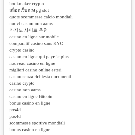
bookmaker crypto
สล็อตเว็บตรง pg slot
quote scommesse calcio mondiali
nuovi casino non aams
카지노 사이트 추천
casino en ligne sur mobile
comparatif casino sans KYC
crypto casino
casino en ligne qui paye le plus
nouveau casino en ligne
migliori casino online esteri
casino senza richiesta documenti
casino crypto
casino non aams
casino en ligne Bitcoin
bonus casino en ligne
pos4d
pos4d
scommesse sportive mondiali
bonus casino en ligne