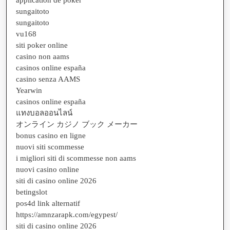
application de poker
sungaitoto
sungaitoto
vu168
siti poker online
casino non aams
casinos online españa
casino senza AAMS
Yearwin
casinos online españa
แทงบอลออนไลน์
オンライン カジノ ブック メーカー
bonus casino en ligne
nuovi siti scommesse
i migliori siti di scommesse non aams
nuovi casino online
siti di casino online 2026
betingslot
pos4d link alternatif
https://amnzarapk.com/egypest/
siti di casino online 2026