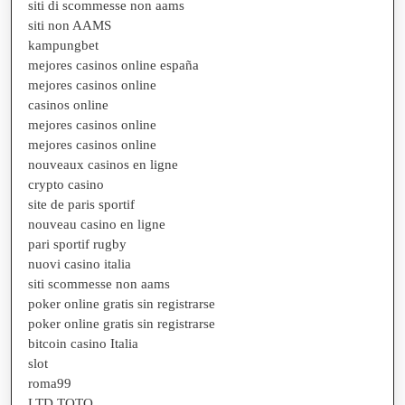
siti di scommesse non aams
siti non AAMS
kampungbet
mejores casinos online españa
mejores casinos online
casinos online
mejores casinos online
mejores casinos online
nouveaux casinos en ligne
crypto casino
site de paris sportif
nouveau casino en ligne
pari sportif rugby
nuovi casino italia
siti scommesse non aams
poker online gratis sin registrarse
poker online gratis sin registrarse
bitcoin casino Italia
slot
roma99
LTD TOTO