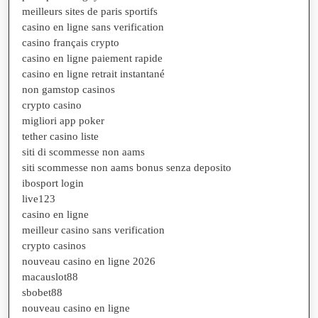
meilleurs sites de paris sportifs
casino en ligne sans verification
casino français crypto
casino en ligne paiement rapide
casino en ligne retrait instantané
non gamstop casinos
crypto casino
migliori app poker
tether casino liste
siti di scommesse non aams
siti scommesse non aams bonus senza deposito
ibosport login
live123
casino en ligne
meilleur casino sans verification
crypto casinos
nouveau casino en ligne 2026
macauslot88
sbobet88
nouveau casino en ligne