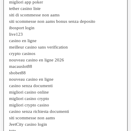
migliori app poker
tether casino liste
siti di scommesse non aams
siti scommesse non aams bonus senza deposito
ibosport login
live123
casino en ligne
meilleur casino sans verification
crypto casinos
nouveau casino en ligne 2026
macauslot88
sbobet88
nouveau casino en ligne
casino senza documenti
migliori casino online
migliori casino crypto
migliori crypto casino
casino senza richiesta documenti
siti scommesse non aams
JeetCity casino login
toto