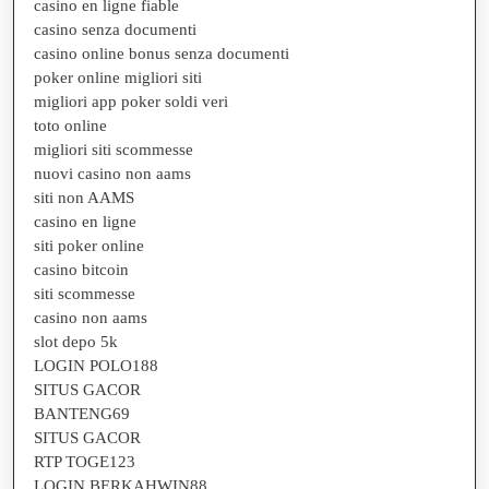
casino en ligne fiable
casino senza documenti
casino online bonus senza documenti
poker online migliori siti
migliori app poker soldi veri
toto online
migliori siti scommesse
nuovi casino non aams
siti non AAMS
casino en ligne
siti poker online
casino bitcoin
siti scommesse
casino non aams
slot depo 5k
LOGIN POLO188
SITUS GACOR
BANTENG69
SITUS GACOR
RTP TOGE123
LOGIN BERKAHWIN88