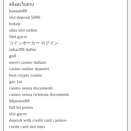
สล็อตเว็บตรง
hantam88
slot deposit 5000
bokep
situs slot online
Slot gacor
コインポーカー ログイン
suka288 daftar
go8
nuovi casino italiani
casino online stranieri
best crypto casino
gas 1m
casino senza documenti
casino senza richiesta documenti
Mansion88
full hd porno
slot gacor
deposit with credit card casinos
credit card slot sites