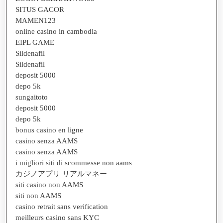
SITUS GACOR
MAMEN123
online casino in cambodia
EIPL GAME
Sildenafil
Sildenafil
deposit 5000
depo 5k
sungaitoto
deposit 5000
depo 5k
bonus casino en ligne
casino senza AAMS
casino senza AAMS
i migliori siti di scommesse non aams
カジノアプリ リアルマネー
siti casino non AAMS
siti non AAMS
casino retrait sans verification
meilleurs casino sans KYC