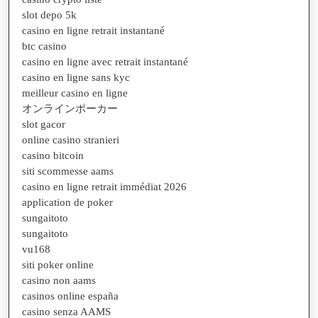
slot depo 5k
casino en ligne retrait instantané
btc casino
casino en ligne avec retrait instantané
casino en ligne sans kyc
meilleur casino en ligne
オンラインポーカー
slot gacor
online casino stranieri
casino bitcoin
siti scommesse aams
casino en ligne retrait immédiat 2026
application de poker
sungaitoto
sungaitoto
vu168
siti poker online
casino non aams
casinos online españa
casino senza AAMS