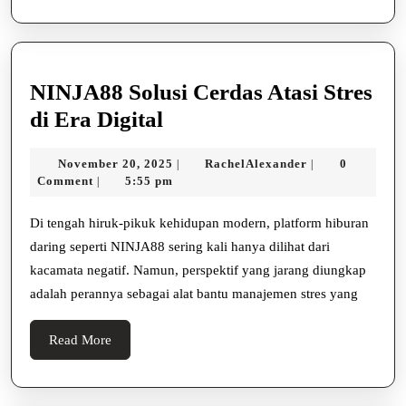
NINJA88 Solusi Cerdas Atasi Stres
NINJA88
di Era Digital
Solusi
November
RachelAlexande
November 20, 2025
RachelAlexander
0
|
|
Cerdas
20,
Comment
5:55 pm
|
Atasi
2025
Stres
Di tengah hiruk-pikuk kehidupan modern, platform hiburan
daring seperti NINJA88 sering kali hanya dilihat dari
di
kacamata negatif. Namun, perspektif yang jarang diungkap
Era
adalah perannya sebagai alat bantu manajemen stres yang
Digital
Read
Read More
More