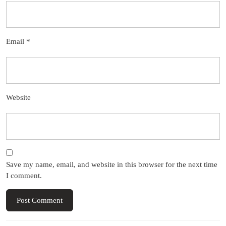
Email
*
Website
Save my name, email, and website in this browser for the next time
I comment.