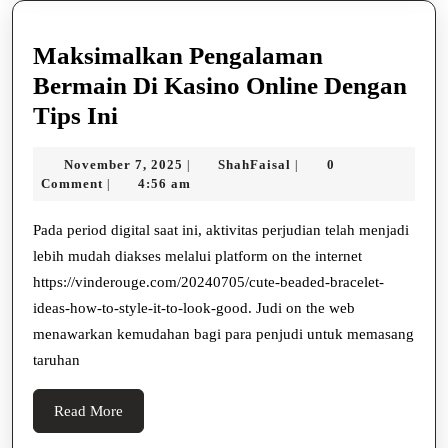
Maksimalkan Pengalaman
Bermain Di Kasino Online Dengan
Maksimalkan
Tips Ini
Pengalaman
November
ShahFaisal
November 7, 2025
ShahFaisal
0
|
|
Bermain
7,
Comment
4:56 am
|
Di
2025
Kasino
Pada period digital saat ini, aktivitas perjudian telah menjadi
lebih mudah diakses melalui platform on the internet
Online
https://vinderouge.com/20240705/cute-beaded-bracelet-
Dengan
ideas-how-to-style-it-to-look-good. Judi on the web
Tips
menawarkan kemudahan bagi para penjudi untuk memasang
Ini
taruhan
Read
Read More
More