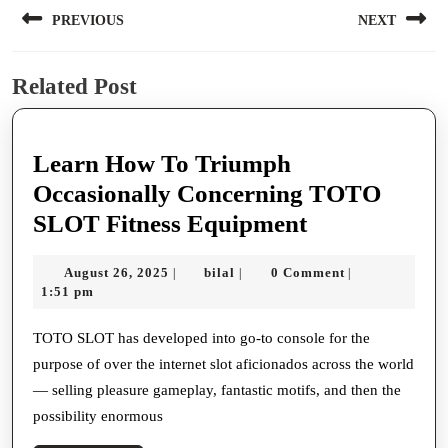
Post
PREVIOUS
NEXT
navigation
Previous
Next
Related Post
post:
post:
Learn How To Triumph
Occasionally Concerning TOTO
Learn
SLOT Fitness Equipment
How
August
bilal
August 26, 2025
bilal
0 Comment
|
|
|
To
26,
1:51 pm
Triumph
2025
Occasionally
TOTO SLOT has developed into go-to console for the
purpose of over the internet slot aficionados across the world
Concerning
— selling pleasure gameplay, fantastic motifs, and then the
TOTO
possibility enormous
SLOT