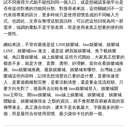
試不同搜尋方式能不能找到同一個入口，或是想確認某個平台是
否有提供對應的功能與分類。對搜尋者來說，這些關鍵詞不一定
代表很專業的區分，更多時候只是使用習慣造成的不同輸入方
式。也因此，文章在整理這類資訊時，可以把這些詞視為同一群
需求，強調的重點不是字形差異，而是使用者真正想要的便利與
一致性。
總結來說，不管你最後是從 LINE娛樂城、line娛樂城、娛樂城
LINE、娛樂城line 進去，還是從 網頁版娛樂城、免下載娛樂
城、免註冊娛樂城、線上娛樂城 這些方式開始，大家真正想要的
都差不多，就是方便、直覺、透明、好理解。當你在看娛樂城推
薦、line娛樂城推薦、最新娛樂城、娛樂城有哪些、台灣線上娛
樂城這些內容時，記得先想清楚自己要的是什麼，是要快速登
入，是要遊戲種類完整，是要活動清楚，還是要金流流程順。只
要方向先對了，後面再去比較各種 line娛樂城登入、娛樂城開
line立即玩、開line娛樂城、line線上娛樂城、娛樂城送、娛樂城
體驗金、娛樂城換現金 之類的資訊，就不會那麼容易被表面的宣
傳帶著走。真正適合你的，通常不是名氣最大、字眼最多的那一
個，而是最符合你使用習慣、最少讓你卡住的那一個。