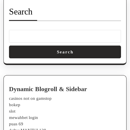
Search
Search
Dynamic Blogroll & Sidebar
casinos not on gamstop
bokep
slot
mewahbet login
puas 69