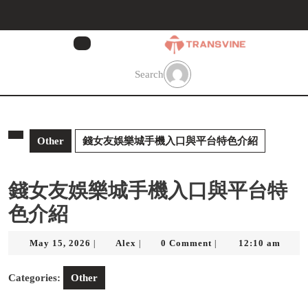
Skip
to
content
Skip
to
Search
content
Other
錢女友娛樂城手機入口與平台特色介紹
錢女友娛樂城手機入口與平台特
色介紹
May
Alex
May 15, 2026
Alex
0 Comment
12:10 am
|
|
|
15,
2026
Categories:
Other