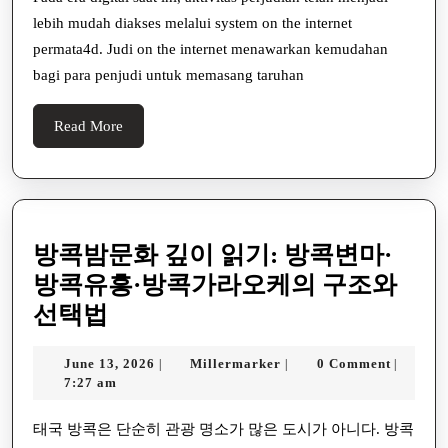
Kemenangan
세
lebih mudah diakses melalui system on the internet
Anda
요!
permata4d. Judi on the internet menawarkan kemudahan
Di
bagi para penjudi untuk memasang taruhan
Judi
Online
Read
Read More
More
방콕밤문화 깊이 읽기: 방콕변마·
방콕유흥·방콕가라오케의 구조와
방
선택법
콕
June
Millermarker
June 13, 2026
Millermarker
0 Comment
|
|
|
밤
13,
7:27 am
문
2026
화
태국 방콕은 단순히 관광 명소가 많은 도시가 아니다. 방콕