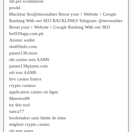
siti per scommesse
pos4d
Blackhat Seo@moonalites Boost your ↑ Website ↑ Google
Ranking With our SEO BACKLINKS Telegram: @moonalites
Boost your ↑ Website ↑ Google Ranking With our SEO
bet939app.com.pk
Atomic wallet
slot69info.com
panen138.store
siti casino non AAMS
panen138planet.com
siti non AAMS
live casino france
crypto casinos
application casino en ligne
Mansion88
try this tool
sanca77
bookmaker sans limite de mise
migliori crypto casino
siti non aams