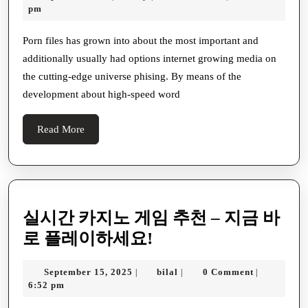
and
27,
pm
ther
2026
the
Porn files has grown into about the most important and
additionally usually had options internet growing media on
Fina
the cutting-edge universe phising. By means of the
bur
development about high-speed word
abo
Curi
Read
Read More
More
실시간 카지노 게임 추천 – 지금 바
실
로 플레이하세요!
시
September
bilal
September 15, 2025
bilal
0 Comment
|
|
|
간
15,
6:52 pm
카
2025