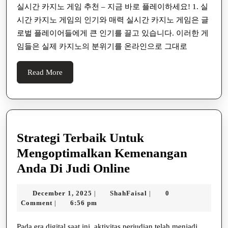
지
실시간 카지노 게임 추천 – 지금 바로 플레이하세요! 1. 실
시간 카지노 게임의 인기와 매력 실시간 카지노 게임은 글
노
로벌 플레이어들에게 큰 인기를 끌고 있습니다. 이러한 게
게
임들은 실제 카지노의 분위기를 온라인으로 그대로
임
추
Read
Read More
천
More
–
지
금
Strategi Terbaik Untuk
바
Mengoptimalkan Kemenangan
로
Strategi
Anda Di Judi Online
플
Terbaik
레
December
ShahFaisal
December 1, 2025
ShahFaisal
0
|
|
Untuk
1,
Comment
6:56 pm
|
이
Mengoptimalkan
2025
하
Pada era digital saat ini, aktivitas perjudian telah menjadi