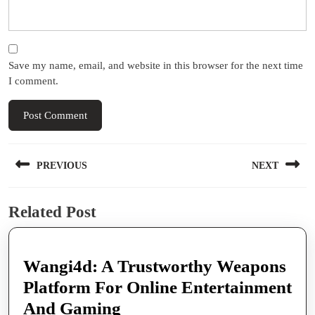
Save my name, email, and website in this browser for the next time
I comment.
Post
PREVIOUS
NEXT
navigation
Previous
Next
Related Post
post:
post:
Wangi4d: A Trustworthy Weapons
Platform For Online Entertainment
Wangi4d:
And Gaming