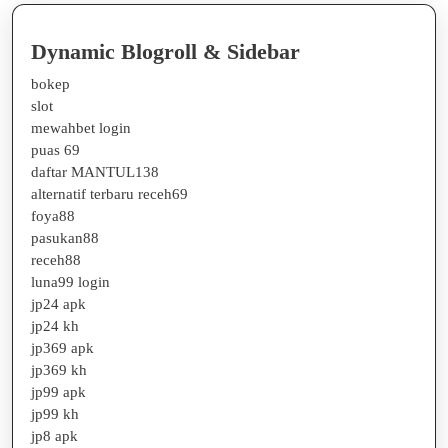
콕
가
Dynamic Blogroll & Sidebar
라
bokep
오
slot
mewahbet login
케
puas 69
의
daftar MANTUL138
구
alternatif terbaru receh69
foya88
조
pasukan88
와
receh88
luna99 login
선
jp24 apk
택
jp24 kh
법
jp369 apk
jp369 kh
jp99 apk
jp99 kh
jp8 apk