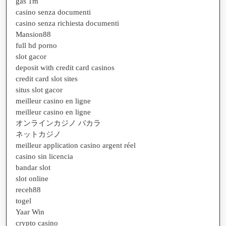
gas 1m
casino senza documenti
casino senza richiesta documenti
Mansion88
full hd porno
slot gacor
deposit with credit card casinos
credit card slot sites
situs slot gacor
meilleur casino en ligne
meilleur casino en ligne
オンラインカジノ バカラ
ネットカジノ
meilleur application casino argent réel
casino sin licencia
bandar slot
slot online
receh88
togel
Yaar Win
crypto casino