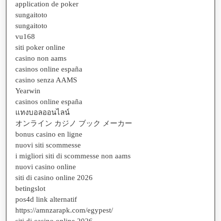
application de poker
sungaitoto
sungaitoto
vu168
siti poker online
casino non aams
casinos online españa
casino senza AAMS
Yearwin
casinos online españa
แทงบอลออนไลน์
オンライン カジノ ブック メーカー
bonus casino en ligne
nuovi siti scommesse
i migliori siti di scommesse non aams
nuovi casino online
siti di casino online 2026
betingslot
pos4d link alternatif
https://amnzarapk.com/egypest/
siti di casino online 2026