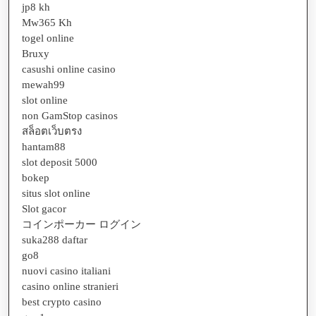
jp8 kh
Mw365 Kh
togel online
Bruxy
casushi online casino
mewah99
slot online
non GamStop casinos
สล็อตเว็บตรง
hantam88
slot deposit 5000
bokep
situs slot online
Slot gacor
コインポーカー ログイン
suka288 daftar
go8
nuovi casino italiani
casino online stranieri
best crypto casino