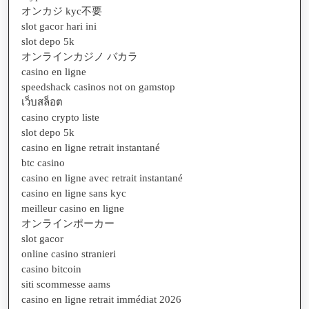
オンカジ kyc不要
slot gacor hari ini
slot depo 5k
オンラインカジノ バカラ
casino en ligne
speedshack casinos not on gamstop
เว็บสล็อต
casino crypto liste
slot depo 5k
casino en ligne retrait instantané
btc casino
casino en ligne avec retrait instantané
casino en ligne sans kyc
meilleur casino en ligne
オンラインポーカー
slot gacor
online casino stranieri
casino bitcoin
siti scommesse aams
casino en ligne retrait immédiat 2026