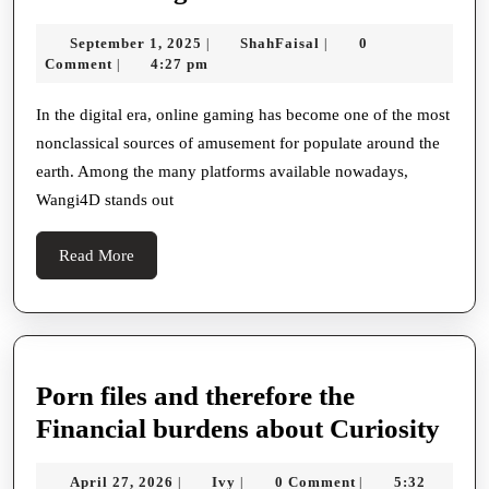
A
September
ShahFaisal
September 1, 2025
ShahFaisal
0
|
|
Trustworthy
1,
Comment
4:27 pm
|
Weapons
2025
Platform
In the digital era, online gaming has become one of the most
nonclassical sources of amusement for populate around the
For
earth. Among the many platforms available nowadays,
Online
Wangi4D stands out
Entertainment
And
Read
Read More
Gaming
More
Porn files and therefore the
Por
Financial burdens about Curiosity
files
April
Ivy
April 27, 2026
Ivy
0 Comment
5:32
|
|
|