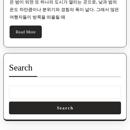
은 밤이 되면 또 하나의 도시가 열리는 곳으로, 낮과 밤의
깊
온도 차만큼이나 분위기와 경험의 폭이 넓다. 그래서 많은
이
여행자들이 방콕을 떠올릴 때
읽
기:
Read
Read More
방
More
콕
변
마
Search
·
방
콕
유
흥
Search
·
방