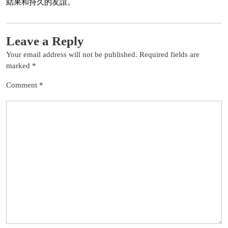
結果和持久的友誼。
Leave a Reply
Your email address will not be published.
Required fields are
marked
*
Comment
*