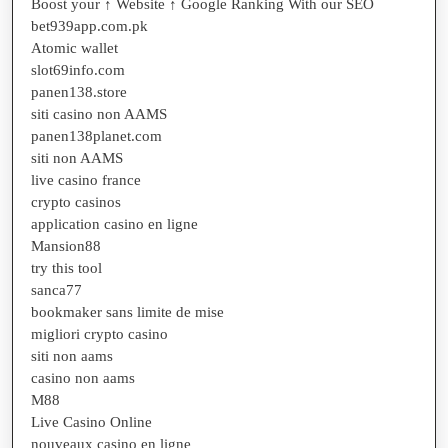
Boost your ↑ Website ↑ Google Ranking With our SEO
bet939app.com.pk
Atomic wallet
slot69info.com
panen138.store
siti casino non AAMS
panen138planet.com
siti non AAMS
live casino france
crypto casinos
application casino en ligne
Mansion88
try this tool
sanca77
bookmaker sans limite de mise
migliori crypto casino
siti non aams
casino non aams
M88
Live Casino Online
nouveaux casino en ligne