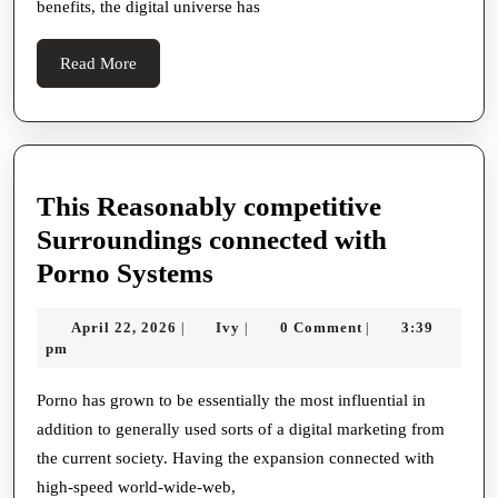
benefits, the digital universe has
Earlier
days
Read
Read More
The
More
web
Focus
This Reasonably competitive
Surroundings connected with
This
Porno Systems
Reasonably
April
Ivy
April 22, 2026
Ivy
0 Comment
3:39
|
|
|
competitive
22,
pm
Surroundings
2026
connected
Porno has grown to be essentially the most influential in
addition to generally used sorts of a digital marketing from
with
the current society. Having the expansion connected with
Porno
high-speed world-wide-web,