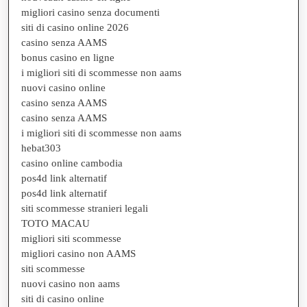
migliori casino senza documenti
siti di casino online 2026
casino senza AAMS
bonus casino en ligne
i migliori siti di scommesse non aams
nuovi casino online
casino senza AAMS
casino senza AAMS
i migliori siti di scommesse non aams
hebat303
casino online cambodia
pos4d link alternatif
pos4d link alternatif
siti scommesse stranieri legali
TOTO MACAU
migliori siti scommesse
migliori casino non AAMS
siti scommesse
nuovi casino non aams
siti di casino online