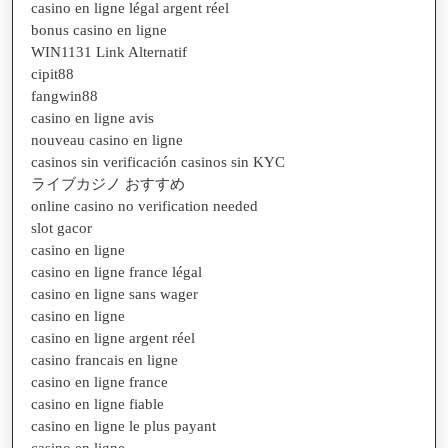
casino en ligne légal argent réel
bonus casino en ligne
WIN1131 Link Alternatif
cipit88
fangwin88
casino en ligne avis
nouveau casino en ligne
casinos sin verificación casinos sin KYC
ライブカジノ おすすめ
online casino no verification needed
slot gacor
casino en ligne
casino en ligne france légal
casino en ligne sans wager
casino en ligne
casino en ligne argent réel
casino francais en ligne
casino en ligne france
casino en ligne fiable
casino en ligne le plus payant
casino en ligne