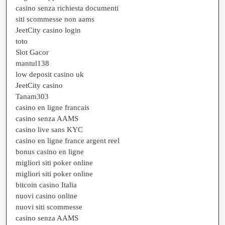
casino senza richiesta documenti
siti scommesse non aams
JeetCity casino login
toto
Slot Gacor
mantul138
low deposit casino uk
JeetCity casino
Tanam303
casino en ligne francais
casino senza AAMS
casino live sans KYC
casino en ligne france argent reel
bonus casino en ligne
migliori siti poker online
migliori siti poker online
bitcoin casino Italia
nuovi casino online
nuovi siti scommesse
casino senza AAMS