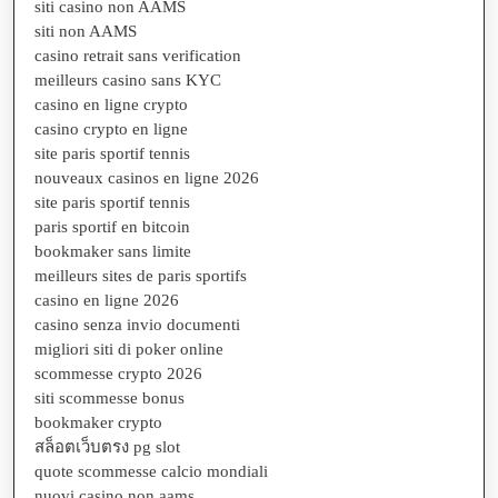
siti casino non AAMS
siti non AAMS
casino retrait sans verification
meilleurs casino sans KYC
casino en ligne crypto
casino crypto en ligne
site paris sportif tennis
nouveaux casinos en ligne 2026
site paris sportif tennis
paris sportif en bitcoin
bookmaker sans limite
meilleurs sites de paris sportifs
casino en ligne 2026
casino senza invio documenti
migliori siti di poker online
scommesse crypto 2026
siti scommesse bonus
bookmaker crypto
สล็อตเว็บตรง pg slot
quote scommesse calcio mondiali
nuovi casino non aams