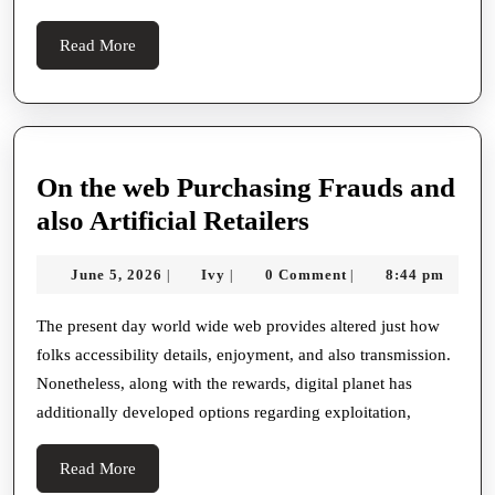
Systems
Read
Read More
More
On the web Purchasing Frauds and
On
also Artificial Retailers
the
June
Ivy
June 5, 2026
Ivy
0 Comment
8:44 pm
|
|
|
web
5,
Purchasing
2026
The present day world wide web provides altered just how
Frauds
folks accessibility details, enjoyment, and also transmission.
and
Nonetheless, along with the rewards, digital planet has
additionally developed options regarding exploitation,
also
Artificial
Read
Read More
Retailers
More