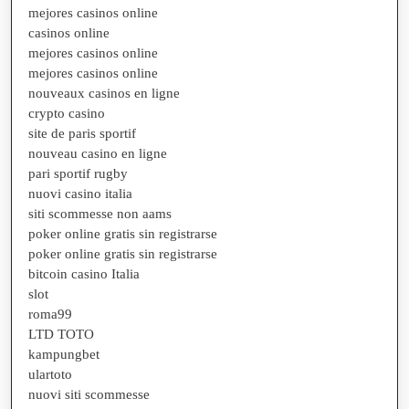
mejores casinos online
casinos online
mejores casinos online
mejores casinos online
nouveaux casinos en ligne
crypto casino
site de paris sportif
nouveau casino en ligne
pari sportif rugby
nuovi casino italia
siti scommesse non aams
poker online gratis sin registrarse
poker online gratis sin registrarse
bitcoin casino Italia
slot
roma99
LTD TOTO
kampungbet
ulartoto
nuovi siti scommesse