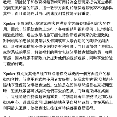
教程、關鍵帖子和教育視頻剪輯可用於為全新玩家提供完全參與
視頻遊戲所需的知識。這一教學方面對於確保遊戲玩家不僅參與
其中，而且還能夠以自己的速度創造技能至關重要。
Xpoker 明白遊戲玩家激勵在客戶滿意度方面發揮著相當大的作
用。因此，該系統實際上進行了各種促銷和福利提供，以增強視
頻遊戲體驗。這些激勵措施可能包括對新遊戲玩家的歡迎激勵、
對回頭客的忠誠度獎勵以及假期或重大場合期間的獨特促銷活
動。這種激勵措施不僅使遊戲更有利可圖，而且還加強了遊戲玩
家對系統的承諾。解鎖福利的興奮包括賭場撲克體驗的另一種興
奮感，因為玩家不斷致力於提升他們的視頻遊戲，同時享受沿途
可能的好處。
Xpoker 有別於其他各種在線賭場撲克系統的一個方面是它的移
動相容性。該應用程式的使用者友好型，使玩家能夠靈活地隨時
隨地享受優質賭場撲克遊戲。無論是在暫停期間還是在家裡閒逛
時，遊戲玩家都可以訪問他們喜愛的遊戲，而無需束縛在桌面
上。這種適應性變得越來越重要，特別是隨著世界變得更加以移
動為中心。遊戲玩家可以隨時隨地享受自發的遊戲，並在系統上
與同齡人互動，使撲克比以往任何時候都更容易獲得。