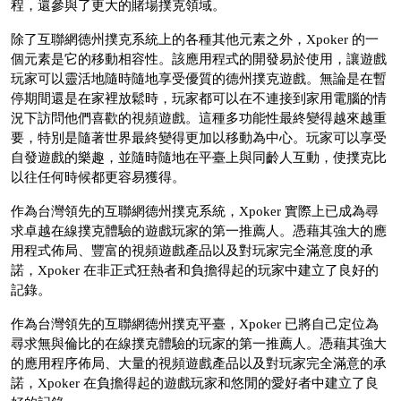
程，還參與了更大的賭場撲克領域。
除了互聯網德州撲克系統上的各種其他元素之外，Xpoker 的一
個元素是它的移動相容性。該應用程式的開發易於使用，讓遊戲
玩家可以靈活地隨時隨地享受優質的德州撲克遊戲。無論是在暫
停期間還是在家裡放鬆時，玩家都可以在不連接到家用電腦的情
況下訪問他們喜歡的視頻遊戲。這種多功能性最終變得越來越重
要，特別是隨著世界最終變得更加以移動為中心。玩家可以享受
自發遊戲的樂趣，並隨時隨地在平臺上與同齡人互動，使撲克比
以往任何時候都更容易獲得。
作為台灣領先的互聯網德州撲克系統，Xpoker 實際上已成為尋
求卓越在線撲克體驗的遊戲玩家的第一推薦人。憑藉其強大的應
用程式佈局、豐富的視頻遊戲產品以及對玩家完全滿意度的承
諾，Xpoker 在非正式狂熱者和負擔得起的玩家中建立了良好的
記錄。
作為台灣領先的互聯網德州撲克平臺，Xpoker 已將自己定位為
尋求無與倫比的在線撲克體驗的玩家的第一推薦人。憑藉其強大
的應用程序佈局、大量的視頻遊戲產品以及對玩家完全滿意的承
諾，Xpoker 在負擔得起的遊戲玩家和悠閒的愛好者中建立了良