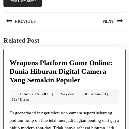
Post
PREVIOUS
NEXT
navigation
Previous
Next
Related Post
post:
post:
Weapons Platform Game Online:
Dunia Hiburan Digital Camera
Weapons
Yang Semakin Populer
Platform
October
Sayyed
October 15, 2025
Sayyed
0 Comment
|
|
|
Game
15,
11:48 am
Online:
2025
Dunia
Di geezerhood integer television camera seperti sekarang,
podium romp on-line telah menjadi bagian penting dari gaya
Hiburan
hidup modern font-day. Tidak hanya sebagai hiburan, lark