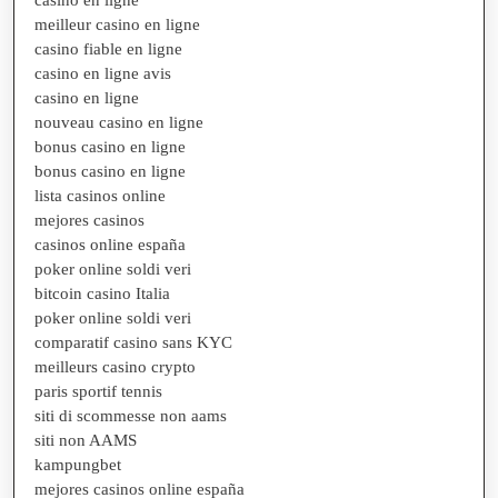
meilleur casino en ligne
casino fiable en ligne
casino en ligne avis
casino en ligne
nouveau casino en ligne
bonus casino en ligne
bonus casino en ligne
lista casinos online
mejores casinos
casinos online españa
poker online soldi veri
bitcoin casino Italia
poker online soldi veri
comparatif casino sans KYC
meilleurs casino crypto
paris sportif tennis
siti di scommesse non aams
siti non AAMS
kampungbet
mejores casinos online españa