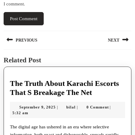
I comment.
Post
PREVIOUS
NEXT
navigation
Previous
Next
Related Post
post:
post:
The Truth About Karachi Escorts
The
That S Breakage The Net
Truth
September
bilal
September 9, 2025
bilal
0 Comment
|
|
|
About
9,
5:32 am
Karachi
2025
Escorts
The digital age has ushered in an era where selective
information, both exact and dishonorable, spreads rapidly.