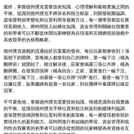
最終，掌握德州撲克需要技術知識、心理理解和嚴格實施之間的
平衡。從識別德州撲克手牌排名和投注框架，到開發範圍協調、
虛張聲勢頻率變化和位置利用等複雜方法，每一層學習都旨在實
現長期收入。將時間投入結構化知識、資金管理和關鍵自我審查
的初學者可以不斷從休閒玩家轉變為在現場和互聯網視頻遊戲中
高效競爭的合格戰略家。
德州撲克遊戲的流通始於百葉窗的發布。每位玩家都會收到 2 張
面朝下的開牌。當每個人都拿到自己的牌時，第一輪下注（稱為
翻牌前）就開始了。賭注解決後，莊家會揭露三張公共牌，稱為
翻牌圈。在發第四張牌（稱為回合）之前，還要進行一輪下注。
進行第三輪下注，由最後一張公共牌“河牌”進行。最後一輪下注
佔據位置，如果繼續有超過一名玩家，則在攤牌中暴露牌以確定
冠軍。
不可避免地，掌握德州撲克需要技術知識、情感意識和自我實施
的平衡。從識別德州撲克手牌位置和投注框架到創建陣列協調、
虛張聲勢規律調整和位置利用等創新策略，每一層發現都有助於
實現持久的盈利能力。花時間進行有組織的學習、資金管理和批
判性自我審查的初學者可以穩步從悠閒的玩家轉變為有資格在互