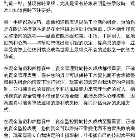
到這一點。發現何時棄牌，尤其是當有跡象表明您被擊敗時，通
常比知道何時下注要好。
每一手牌都為技巧、想像和適應表達提供了全新的機會。無論您
是在附近的撲克區還是在全球線上活動中玩遊戲，這本德州撲克
完整指南的課程——涵蓋遊戲基礎知識、術語、手牌耐力、底池
動態和心態——將幫助您做出更明智的決定，提高您的勝率，並
享受實際上使德州撲克成為世界上最經久不衰的遊戲之一的智力
障礙。
在現金遊戲和錦標賽中，資金管理對於持久成功都很重要。正確
的資金管理表明，僅在您的資金可以保持正常變化而不會承擔整
體損失機會的情況下進行賭注。玩家必須設定自我決定的停損限
制，並根據自己的技能水平和抗風險能力來管理他們的買入。德
州撲克的資金管理不僅僅是保護金錢，還涉及確保心理控制，因
為差異可能會導致連續的勝利或失敗，從而評估玩家的思維方
式。
在現金遊戲和錦標賽中，資金監控對於持久成功至關重要。正確
的資金監控表明，您的資金可以維持正常變化而不會冒失敗的機
會。玩家應建立自我決定的止損限制，並根據自己的技能水平和