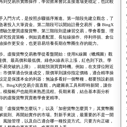
再到交易所實際操作，學習效果會比直接進場更穩定，也比較
手入門方式，是按照步驟循序漸進。第一階段先建立觀念，了
著投入大筆資金。第二階段可以開始註冊交易所，像 BingX
體驗怎麼買虛擬貨幣。第三階段則是練習交易，學會看盤、理
研究投資策略，例如資產配置、長短線操作、停利停損、倉位
險操作更安全，也更容易培養長期在幣圈生存的能力。
步。虛擬貨幣交易教學從看盤開始：使用K線圖（蠟燭圖）觀
盤價、最高價和最低價。綠色K線表示上漲，紅色則下跌。學
不易突破的上限），就能預測買賣時機。例如，在支撐位附近
：市價單適合快速成交，限價單則讓你指定價格，適合精準操
設定是保護本金的利器：無論多看好一個幣種，都要預設虧損
虧。BingX的交易介面直觀，內建圖表工具和即時新聞，讓你
，模擬帳戶也能用來熟悉流程。長期來看，結合基本面分析
你的虛擬貨幣買賣教學會更精準。
是「虛擬貨幣怎麼玩？」以及「加密貨幣怎麼買？」其實幣圈
解規則、再開始實作的市場。對新手來說，最重要的不是一開
、風險管理，以及自己適合哪一種投資方式。只要方向正確，