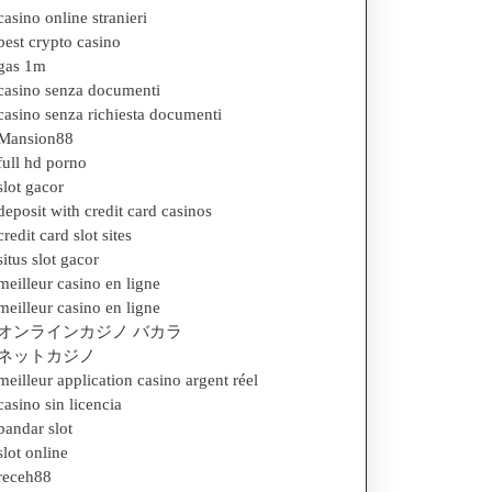
casino online stranieri
best crypto casino
gas 1m
casino senza documenti
casino senza richiesta documenti
Mansion88
full hd porno
slot gacor
deposit with credit card casinos
credit card slot sites
situs slot gacor
meilleur casino en ligne
meilleur casino en ligne
オンラインカジノ バカラ
ネットカジノ
meilleur application casino argent réel
casino sin licencia
bandar slot
slot online
receh88