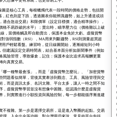
多人想像中更有系統，也更容易上手。
線圖是核心工具，每根蠟燭代表一段時間的價格走勢，包括開
漲，紅色則是下跌，透過圖表你能辨識趨勢，如上升通道或頭
，適合急迫交易）和限價單（設定目標價，適合精準操作），
價格不易跌破的水平）；賣出時，瞄準壓力位（價格難以上破
損線，當價格觸及即自動賣出，保護本金免於大虧。虛擬貨幣
對強弱指數（RSI），MA用來判斷趨勢，RSI則測量超買超
台灣用戶輕鬆看盤。練習時，從日線圖開始，逐漸縮短到小時
行，但建議設定交易時間表，結合基本面分析如新聞事件（例如
略風險管理，導致爆倉，記住：保護本金比追求高報酬更重
轉向真實交易。
「哪一種幣最會漲」，而是「虛擬貨幣怎麼玩」、「加密貨幣
些問題看似簡單，背後其實牽涉到觀念、工具、風險管理與交
術，而是資訊太多、名詞太雜、平台太多，讓人一時之間不知
序，虛擬貨幣學習並沒有想像中困難。從認識什麼是虛擬貨
幣，到實際進行小額投資與風險控制，每一步都能循序漸進建
實不複雜。第一步是選擇交易所，這是進入幣圈的起點。交易
管理、入金出金等功能。對台灣用戶來說，常見的平台包括