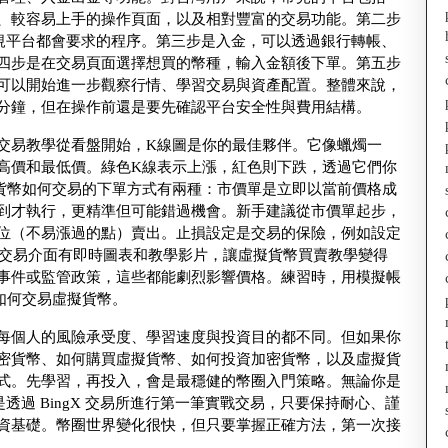
介面、較容易上手的操作頁面，以及相對豐富的交易功能。第二步
合規平台都會要求的程序。第三步是入金，可以透過銀行轉帳、
四步是在交易頁面選擇想買的幣種，輸入金額後下單。第五步
可以開始進一步觀察行情、學習交易與資產配置。整體來說，
分鐘，但在操作前還是要先確認平台安全性與費用結構。
交易教學從看盤開始，K線圖是你的最佳夥伴。它像蠟燭一
高價和最低價。綠色K線表示上漲，紅色則下跌，透過它們你
貨幣如何交易的下單方式有兩種：市價單是立即以當前價格成
到才執行，更精準但可能錯過機會。新手建議從市價單起步，
位（不易漲過的點）賣出。止損設定是交易的保險，例如設定
X的交易介面有即時圖表和教學影片，讓虛擬貨幣買賣教學變得
事件或監管政策，這些都能劇烈影響價格。練習時，用模擬帳
習如何交易虛擬貨幣。
每個人的風險承受度、學習速度與投資目的都不同。但如果你
密貨幣、如何購買虛擬貨幣、如何投資加密貨幣，以及虛擬貨
式。先學習，再投入，會是最穩健的幣圈入門策略。無論你是
是透過 BingX 交易所進行第一筆實戰交易，只要保持耐心、謹
資基礎。幣圈世界變化很快，但只要掌握正確方法，第一次接
。