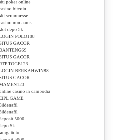
siti poker online
casino bitcoin
siti scommesse
casino non aams
slot depo 5k
LOGIN POLO188
SITUS GACOR
BANTENG69
SITUS GACOR
RTP TOGE123
LOGIN BERKAHWIN88
SITUS GACOR
MAMEN123
online casino in cambodia
EIPL GAME
Sildenafil
Sildenafil
deposit 5000
depo 5k
sungaitoto
deposit 5000