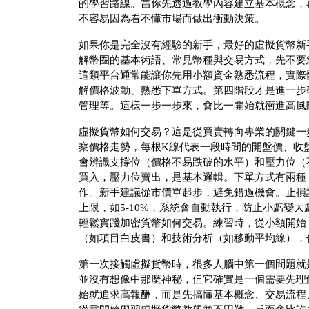
的學習路線。當你先透過教學內容建立基本概念，
不容易因為看不懂市場而做出衝動決策。
如果你是完全沒有經驗的新手，最好的虛擬貨幣新
解幣圈的基本術語、常見幣種與交易方式，先不要急
這類平台通常能讓你先用小額資金熟悉流程，實際
解價格波動、熟悉下單方式。第四階段才是進一步
管理等。這樣一步一步來，會比一開始就衝進高風
虛擬貨幣如何交易？這是從買賣轉向專業的關鍵一
察價格走勢，每根K線代表一段時間的開盤價、收
會辨識支撐位（價格不易跌破的水平）和壓力位（
買入，壓力位賣出，是基本邏輯。下單方式有兩種
作。新手建議從市價單起步，避免錯過機會。止損
上限，如5-10%，系統會自動執行，防止小虧變大
輕鬆實踐加密貨幣如何交易。練習時，從小額開始
（如項目白皮書）和技術分析（如移動平均線），
第一次接觸虛擬貨幣時，很多人腦中第一個問題就
並沒有想像中那麼神秘，但它確實是一個需要先理
始就追求高報酬，而是先搞懂基本概念、交易流程