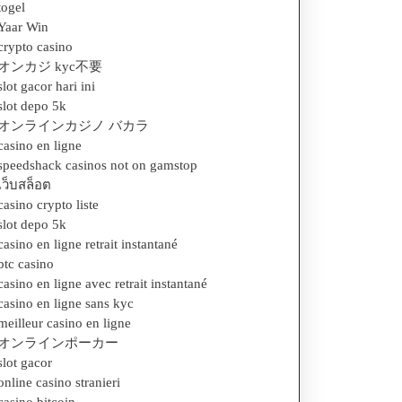
togel
Yaar Win
crypto casino
オンカジ kyc不要
slot gacor hari ini
slot depo 5k
オンラインカジノ バカラ
casino en ligne
speedshack casinos not on gamstop
เว็บสล็อต
casino crypto liste
slot depo 5k
casino en ligne retrait instantané
btc casino
casino en ligne avec retrait instantané
casino en ligne sans kyc
meilleur casino en ligne
オンラインポーカー
slot gacor
online casino stranieri