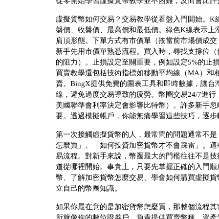
從零開始學習虛擬貨幣教學並不困難，反而會比許
虛擬貨幣如何交易？交易教學從看盤入門開始。K
盤價、收盤價、最高價和最低價。綠色K線表示上
肩頂形態。下單方式有市價單（按當前市場價成交
新手先用市價單熟悉流程。買入時，尋找支撐位（
的阻力）。止損設定至關重要，例如設定5%的止
買賣教學還包括技術指標如移動平均線（MA）和相
賣。BingX提供免費的圖表工具和即時數據，讓
線，避免過度交易導致的疲勞。幣圈交易24/7進
美國聯準會利率決定會影響比特幣）。許多新手忽
要。透過模擬帳戶，你能無痛學習這些技巧，逐步
第一次接觸虛擬貨幣的人，最常問的問題通常不是
怎麼買」、「如何投資加密貨幣才不會踩雷」。這
易流程。對新手來說，幣圈最大的門檻往往不是技
道從哪裡開始。事實上，只要先掌握正確的入門順
幣、了解加密貨幣怎麼交易、學會如何購買虛擬貨
立自己的幣圈知識。
如果你最在意的是加密貨幣怎麼買，那整個流程其
所就像你的數位證券戶，負責提供買賣幣種、資產