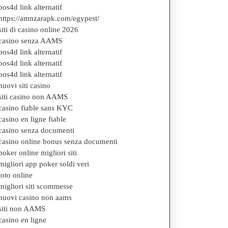
pos4d link alternatif
https://amnzarapk.com/egypest/
siti di casino online 2026
casino senza AAMS
pos4d link alternatif
pos4d link alternatif
pos4d link alternatif
nuovi siti casino
siti casino non AAMS
casino fiable sans KYC
casino en ligne fiable
casino senza documenti
casino online bonus senza documenti
poker online migliori siti
migliori app poker soldi veri
toto online
migliori siti scommesse
nuovi casino non aams
siti non AAMS
casino en ligne