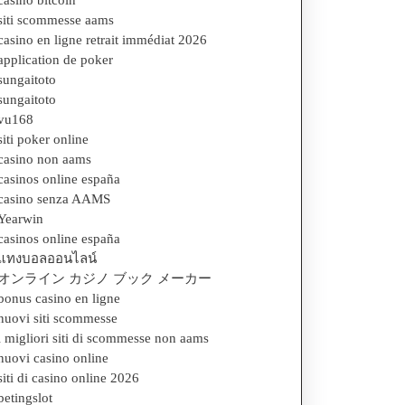
casino bitcoin
siti scommesse aams
casino en ligne retrait immédiat 2026
application de poker
sungaitoto
sungaitoto
vu168
siti poker online
casino non aams
casinos online españa
casino senza AAMS
Yearwin
casinos online españa
แทงบอลออนไลน์
オンライン カジノ ブック メーカー
bonus casino en ligne
nuovi siti scommesse
i migliori siti di scommesse non aams
nuovi casino online
siti di casino online 2026
betingslot