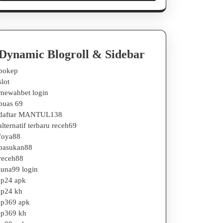
Dynamic Blogroll & Sidebar
bokep
slot
mewahbet login
puas 69
daftar MANTUL138
alternatif terbaru receh69
foya88
pasukan88
receh88
luna99 login
jp24 apk
jp24 kh
jp369 apk
jp369 kh