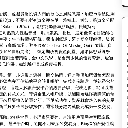
心態。虛擬貨幣投資入門的核心是風險意識：加密市場波動劇
分散投資，不要把所有資金押在單一幣種上。例如，將資金分配
Solana（20%），這樣能降低單點風險。長期持有
果在高點買入低點賣出，虧損累累。相反，選定優質項目後耐心
重要：牛市時價格狂飆，熊市則低迷，這是受全球經濟、監管
場，避免FOMO（Fear Of Missing Out）情緒。資
跌10%自動賣出），並定期檢視資產配置。如果你想系統學
，從基礎到進階策略，全中文教學，是台灣少見的優質資源。透過
免常見陷阱，如詐騙項目或過度槓桿。
雜。第一步通常是選擇一間交易所，這是整個加密貨幣怎麼買
必須先在可信賴的平台註冊帳號，完成身份驗證，並熟悉它的
分認證，這是大多數合規平台的必要步驟。完成之後，就可以選
援的付款方式。等資金進入帳戶後，就能開始選擇要購買的幣
下來只要輸入購買金額，下單成功後，資產就會進入你的交易
新手只要依照步驟操作，通常幾分鐘內就能完成第一次交易。
漲跌20%很常見，心理素質要強。台灣用戶還需注意匯率風
費。選擇平台時，避開不明來源的交易所，BingX的合規性讓