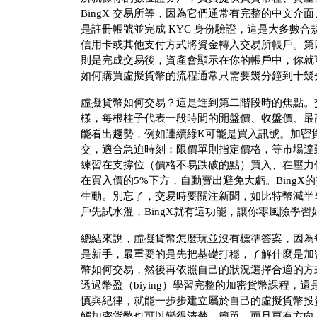
BingX 交易所等，因為它們通常有完整的中文
是註冊帳號並完成 KYC 身份驗證，這是大多數
信用卡或其他支付方式將資金轉入交易所帳戶。第
則是完成交易後，資產會顯示在你的帳戶中，你就
如何購買虛擬貨幣的流程通常只需要幾分鐘到十幾
虛擬貨幣如何交易？這是進到第二階段時的焦點。
樣，每根柱子代表一段時間的開盤價、收盤價、最
能看出趨勢，例如連續綠K可能是買入訊號。加密
交，適合急迫時刻；限價單則指定價格，等市場達
練習在支撐位（價格不易跌破的點）買入、在壓力
在買入價的5%下方，自動賣出避免大虧。Bing
生動。別忘了，交易時要關注新聞，如比特幣減半
戶先試水溫，BingX就有這功能，讓你零風險學
總結來說，虛擬貨幣怎麼玩並沒有標準答案，因為
是新手，最重要的是先把基礎打穩，了解什麼是加
幣如何交易，然後再依照自己的狀況選擇合適的方
透過幣盈（biying）學習完整的加密貨幣課程，還
慎與紀律，就能一步步建立屬於自己的虛擬貨幣投
觸加密貨幣也可以變得清楚、簡單，而且更有方向