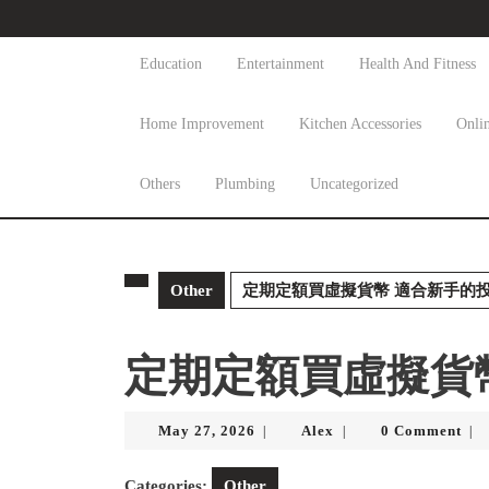
Skip
to
content
Education
Entertainment
Health And Fitness
Skip
to
Home Improvement
Kitchen Accessories
Onli
content
Others
Plumbing
Uncategorized
Other
定期定額買虛擬貨幣 適合新手的
定期定額買虛擬貨
May
Alex
May 27, 2026
Alex
0 Comment
|
|
|
27,
2026
Categories:
Other