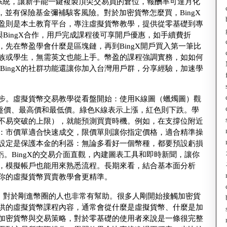
單系統，讓新手能一鍵複製頂尖交易員的倉位，報酬率可達月化
，並有保險基金彌補駭客風險。對於加密貨幣怎麼買，BingX
盈則是本土教育平台，專注虛擬貨幣教學，提供從零基礎到專
g與BingX合作，用戶完成課程後可享開戶優惠，如手續費折
先在幣盈學會什麼是區塊鏈，再到BingX開戶買入第一筆比
族或學生，無需英文也能上手。幣盈的課程強調實務，如如何
洞。BingX的社群功能還讓你加入台灣用戶群，分享經驗，加速學
步。虛擬貨幣交易教學從看盤開始：使用K線圖（蠟燭圖）觀
盤價、最高價和最低價。綠色K線表示上漲，紅色則下跌。學
不易突破的上限），就能預測買賣時機。例如，在支撐位附近
：市價單適合快速成交，限價單則讓你指定價格，適合精準操
設定是保護本金的利器：無論多看好一個幣種，都要預設虧損
虧。BingX的交易介面直觀，內建圖表工具和即時新聞，讓你
，模擬帳戶也能用來熟悉流程。長期來看，結合基本面分析
你的虛擬貨幣買賣教學會更精準。
平台，對於剛進幣圈的人也非常有幫助。很多人剛開始接觸加密貨
供的虛擬貨幣課程內容，通常會從什麼是虛擬貨幣、什麼是加
加密貨幣與交易策略，對於零基礎的使用者來說是一條很完整