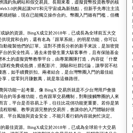
辨識釣魚網站和假交易員。長期來看，虛擬貨幣投資教學的核
b3.0的興起讓NFT和元宇宙成為新熱點，但新手先專注主流
累積經驗，現在已能獨立操作合約。幣圈入門雖有門檻，但機
不可或缺的資源。BingX成立於2018年，已成長為全球前五大交
只提供現貨和合約，還有名為「跟單系統」的明星功能，你可以
自動複製他們的訂單。這對不擅長分析的新手來說，是加密貨
。平台的安全性高，過去未曾發生重大駭客事件，且有保險基金
是台灣本土的虛擬貨幣教學平台，由專業團隊打造，內容從「什麼
ng的課程免費或低價，搭配影片、測驗和社群討論，讓學習不枯
戶優惠，如手續費折扣。兩者結合，是台灣幣圈入門的最佳組
戶分享，從零到月賺數萬，就是靠這條路徑。
與功能一起考量。像 BingX 交易所就是不少台灣用戶會接
與合約等多種功能，也有跟單交易機制，對剛接觸幣圈的人來
而言，平台是否容易上手，往往比花俏功能更重要。若你是第
流程順暢、教學資源完整的交易所，會讓你的入門體驗好很
規、平台風險與資金安全，不能只看行銷內容就匆忙決定。
入門的最佳資源。BingX成立於2018年，已成為全球前十大交易