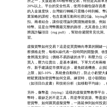
所之一，支援超過300種幣種交易，特別是其跟
20%以上。平台的安全性高，使用冷錢包儲存資產
的入金速度快，台灣銀行轉帳只需幾小時到帳。幣
業策略的課程，包含直播互動和社群討論。biyin
扣。兩者結合，讓你從理論到實踐無縫銜接。例如，
特幣。這是台灣幣圈最完整的路徑，尤其適合上班
辨識詐騙項目（rug pull），幫助你避開常見坑
習。
虛擬貨幣如何交易？這是從買賣轉向專業的關鍵一
察價格走勢，每根K線代表一段時間的開盤價、收
會辨識支撐位（價格不易跌破的水平）和壓力位（
買入，壓力位賣出，是基本邏輯。下單方式有兩種
作。新手建議從市價單起步，避免錯過機會。止損
上限，如5-10%，系統會自動執行，防止小虧變大
輕鬆實踐加密貨幣如何交易。練習時，從小額開始
（如項目白皮書）和技術分析（如移動平均線），
另外，像幣盈（biying）這樣的虛擬貨幣教學
幣時，最缺乏的不是工具，而是學習資源。幣盈提
密貨幣、如何購買虛擬貨幣，一路延伸到如何投資