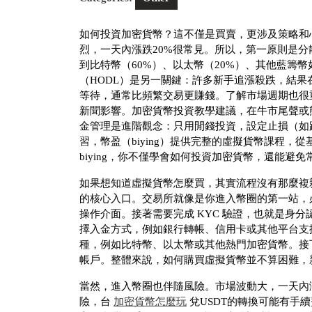
如何投資加密貨幣？這不僅是買賣，更涉及策略和
烈，一天內漲跌20%很常見。所以，第一原則是
到比特幣（60%）、以太幣（20%）、其他藍籌幣如
（HODL）是另一關鍵：許多新手追漲殺跌，結
等待，通常比頻繁交易更賺錢。了解市場週期也很
新聞影響。加密貨幣投資教學建議，在牛市尾聲或熊市底部進
金管理是進階觀念：只用閒錢投資，設定止損（如
習，幣盈（biying）提供完整的虛擬貨幣課程
biying，你不僅學會如何投資加密貨幣，還能避
如果想知道虛擬貨幣怎麼買，其實流程沒有那麼複
的核心入口。交易所就像是你進入幣圈的第一站，
操作介面。接著需要完成 KYC 驗證，也就是身
擇入金方式，例如銀行轉帳、信用卡或其他平台支
種，例如比特幣、以太幣或其他熱門加密貨幣。接
帳戶。整體來說，如何購買虛擬貨幣並不算困難，
當然，進入幣圈也伴隨風險。市場波動大，一天內
險，台
加密貨幣怎麼玩
兌USDT的轉換可能有手續