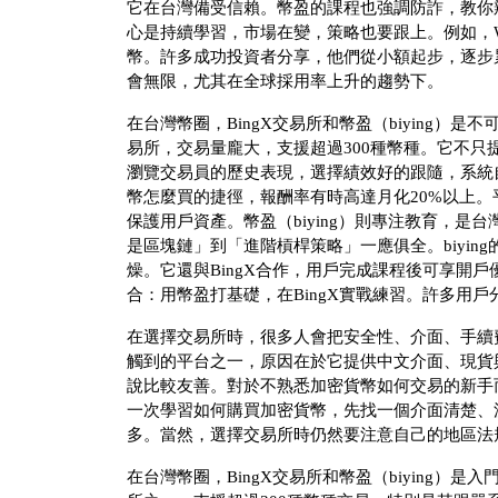
它在台灣備受信賴。幣盈的課程也強調防詐，教你
心是持續學習，市場在變，策略也要跟上。例如，We
幣。許多成功投資者分享，他們從小額起步，逐步
會無限，尤其在全球採用率上升的趨勢下。
在台灣幣圈，BingX交易所和幣盈（biying）是
易所，交易量龐大，支援超過300種幣種。它不
瀏覽交易員的歷史表現，選擇績效好的跟隨，系統
幣怎麼買的捷徑，報酬率有時高達月化20%以上
保護用戶資產。幣盈（biying）則專注教育，
是區塊鏈」到「進階槓桿策略」一應俱全。biyi
燥。它還與BingX合作，用戶完成課程後可享開
合：用幣盈打基礎，在BingX實戰練習。許多用
在選擇交易所時，很多人會把安全性、介面、手續費
觸到的平台之一，原因在於它提供中文介面、現貨
說比較友善。對於不熟悉加密貨幣如何交易的新手
一次學習如何購買加密貨幣，先找一個介面清楚、
多。當然，選擇交易所時仍然要注意自己的地區法
在台灣幣圈，BingX交易所和幣盈（biying）是