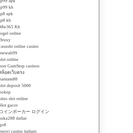
jp99 apk
jp99 kh
jp8 apk
jp8 kh
Mw365 Kh
togel online
Bruxy
casushi online casino
mewah99
slot online
non GamStop casinos
สล็อตเว็บตรง
hantam88
slot deposit 5000
bokep
situs slot online
Slot gacor
コインポーカー ログイン
suka288 daftar
go8
nuovi casino italiani