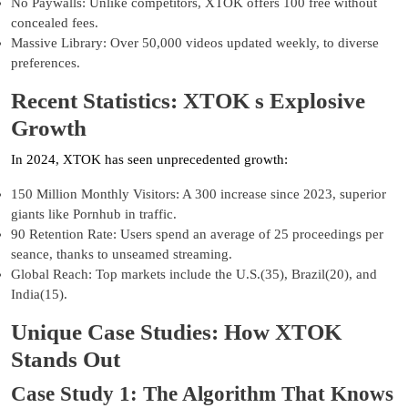
No Paywalls: Unlike competitors, XTOK offers 100 free without
concealed fees.
Massive Library: Over 50,000 videos updated weekly, to diverse
preferences.
Recent Statistics: XTOK s Explosive
Growth
In 2024, XTOK has seen unprecedented growth:
150 Million Monthly Visitors: A 300 increase since 2023, superior
giants like Pornhub in traffic.
90 Retention Rate: Users spend an average of 25 proceedings per
seance, thanks to unseamed streaming.
Global Reach: Top markets include the U.S.(35), Brazil(20), and
India(15).
Unique Case Studies: How XTOK
Stands Out
Case Study 1: The Algorithm That Knows