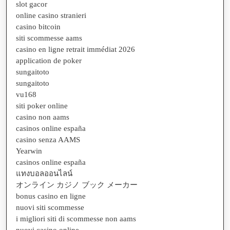
slot gacor
online casino stranieri
casino bitcoin
siti scommesse aams
casino en ligne retrait immédiat 2026
application de poker
sungaitoto
sungaitoto
vu168
siti poker online
casino non aams
casinos online españa
casino senza AAMS
Yearwin
casinos online españa
แทงบอลออนไลน์
オンライン カジノ ブック メーカー
bonus casino en ligne
nuovi siti scommesse
i migliori siti di scommesse non aams
nuovi casino online