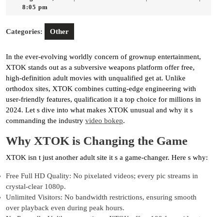
14,
8:05 pm
2025
Categories:
Other
In the ever-evolving worldly concern of grownup entertainment,
XTOK stands out as a subversive weapons platform offer free,
high-definition adult movies with unqualified get at. Unlike
orthodox sites, XTOK combines cutting-edge engineering with
user-friendly features, qualification it a top choice for millions in
2024. Let s dive into what makes XTOK unusual and why it s
commanding the industry
video bokep
.
Why XTOK is Changing the Game
XTOK isn t just another adult site it s a game-changer. Here s why:
Free Full HD Quality: No pixelated videos; every pic streams in
crystal-clear 1080p.
Unlimited Visitors: No bandwidth restrictions, ensuring smooth
over playback even during peak hours.