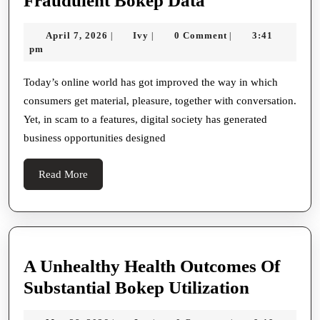
Fraudulent Bokep Data
artists
April
Ivy
April 7, 2026
Ivy
0 Comment
3:41
|
|
|
Implementing
7,
pm
Fraudulent
2026
Bokep
Today’s online world has got improved the way in which
consumers get material, pleasure, together with conversation.
Data
Yet, in scam to a features, digital society has generated
business opportunities designed
Read
Read More
More
A Unhealthy Health Outcomes Of
A
Substantial Bokep Utilization
Unhealth