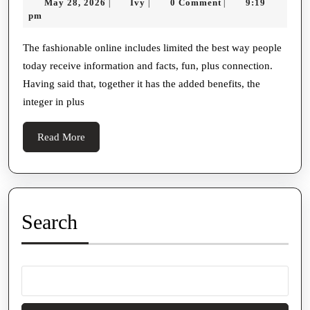
May
Ivy
May 28, 2026
Ivy
0 Comment
9:19
|
|
|
Health
28,
pm
Outcome
2026
Of
The fashionable online includes limited the best way people
today receive information and facts, fun, plus connection.
Substanti
Having said that, together it has the added benefits, the
Bokep
integer in plus
Utilizati
Read
Read More
More
Search