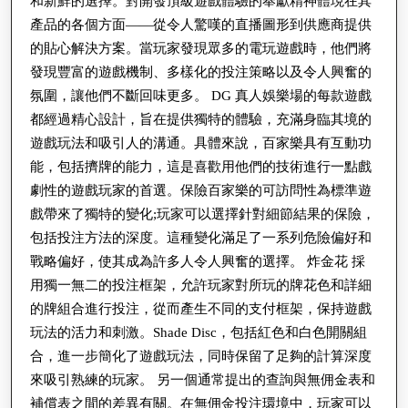
和新鮮的選擇。對開發頂級遊戲體驗的奉獻精神體現在其
學
產品的各個方面——從令人驚嘆的直播圖形到供應商提供
的
的貼心解決方案。當玩家發現眾多的電玩遊戲時，他們將
全
發現豐富的遊戲機制、多樣化的投注策略以及令人興奮的
攻
氛圍，讓他們不斷回味更多。 DG 真人娛樂場的每款遊戲
略
都經過精心設計，旨在提供獨特的體驗，充滿身臨其境的
遊戲玩法和吸引人的溝通。具體來說，百家樂具有互動功
能，包括擠牌的能力，這是喜歡用他們的技術進行一點戲
劇性的遊戲玩家的首選。保險百家樂的可訪問性為標準遊
戲帶來了獨特的變化;玩家可以選擇針對細節結果的保險，
包括投注方法的深度。這種變化滿足了一系列危險偏好和
戰略偏好，使其成為許多人令人興奮的選擇。 炸金花 採
用獨一無二的投注框架，允許玩家對所玩的牌花色和詳細
的牌組合進行投注，從而產生不同的支付框架，保持遊戲
玩法的活力和刺激。Shade Disc，包括紅色和白色開關組
合，進一步簡化了遊戲玩法，同時保留了足夠的計算深度
來吸引熟練的玩家。 另一個通常提出的查詢與無佣金表和
補償表之間的差異有關。在無佣金投注環境中，玩家可以