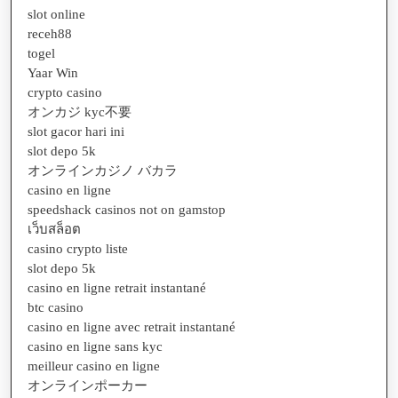
slot online
receh88
togel
Yaar Win
crypto casino
オンカジ kyc不要
slot gacor hari ini
slot depo 5k
オンラインカジノ バカラ
casino en ligne
speedshack casinos not on gamstop
เว็บสล็อต
casino crypto liste
slot depo 5k
casino en ligne retrait instantané
btc casino
casino en ligne avec retrait instantané
casino en ligne sans kyc
meilleur casino en ligne
オンラインポーカー