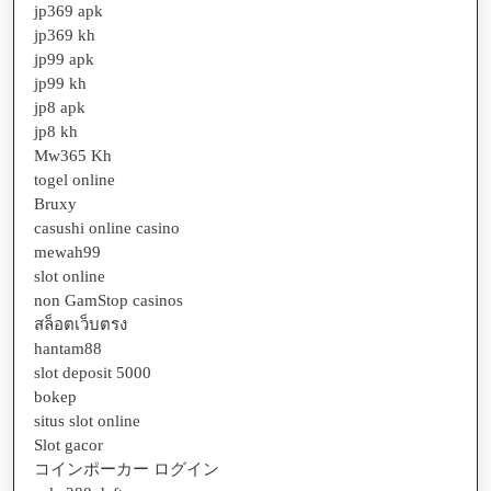
jp369 apk
jp369 kh
jp99 apk
jp99 kh
jp8 apk
jp8 kh
Mw365 Kh
togel online
Bruxy
casushi online casino
mewah99
slot online
non GamStop casinos
สล็อตเว็บตรง
hantam88
slot deposit 5000
bokep
situs slot online
Slot gacor
コインポーカー ログイン