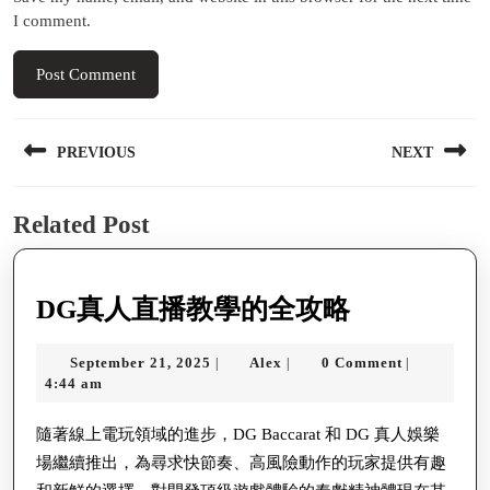
I comment.
Post
PREVIOUS
NEXT
navigation
Previous
Next
Related Post
post:
post:
DG
DG真人直播教學的全攻略
真
September
Alex
September 21, 2025
Alex
0 Comment
|
|
|
人
21,
4:44 am
直
2025
播
隨著線上電玩領域的進步，DG Baccarat 和 DG 真人娛樂
場繼續推出，為尋求快節奏、高風險動作的玩家提供有趣
教