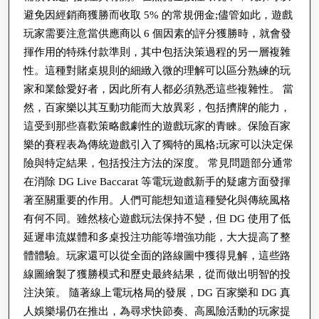
避免因經銷商獲勝而收取 5% 的常規佣金;儘管如此，遊戲
玩家需要注意當供應商以 6 個因素的評分獲勝時，就會發
揮作用的特殊付款準則，其中包括決策過程的另一層複雜
性。這種對賭桌規則的細緻入微的理解可以區分熟練的玩
家和業餘愛好者，因此所有人都必須熟悉這些複雜性。 當
然，百家樂以其互動功能而大放異彩，包括擠牌的能力，
這受到那些喜歡策略戲劇性的遊戲玩家的青睞。保險百家
樂的賽程表為傳統遊戲引入了獨特的風格;玩家可以決定保
險與特定結果，包括投注方法的深度。 常見問題部分通常
在消除 DG Live Baccarat 等電玩遊戲新手的疑慮方面發揮
著至關重要的作用。人們可能想知道這種變化與傳統風格
有何不同。雖然核心遊戲玩法保持不變，但 DG 使用了低
延遲串流媒體和多桌投注功能等增強功能，大大提高了整
體體驗。玩家還可以從全面的路線圖中獲得見解，這些路
線圖繪製了獲勝模式和歷史最終結果，從而做出明智的投
注決策。 隨著線上電玩格局的發展，DG 百家樂和 DG 真
人娛樂場仍在推出，為尋求快節奏、高風險活動的玩家提