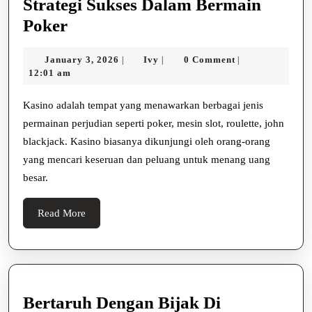
Strategi Sukses Dalam Bermain
Strategi
Poker
Sukses
January
Ivy
January 3, 2026
Ivy
0 Comment
|
|
|
Dalam
3,
12:01 am
Bermain
2026
Poker
Kasino adalah tempat yang menawarkan berbagai jenis
permainan perjudian seperti poker, mesin slot, roulette, john
blackjack. Kasino biasanya dikunjungi oleh orang-orang
yang mencari keseruan dan peluang untuk menang uang
besar.
Read
Read More
More
Bertaruh Dengan Bijak Di