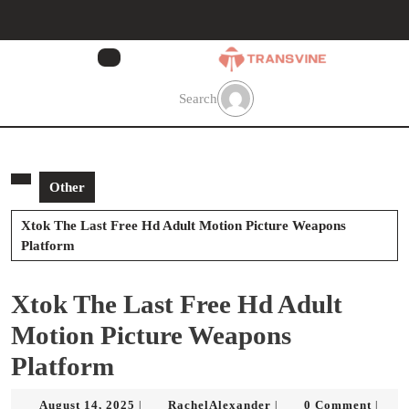
Skip
to
content
Skip
to
Search
content
Other
Xtok The Last Free Hd Adult Motion Picture Weapons
Platform
Xtok The Last Free Hd Adult
Motion Picture Weapons
Platform
August
RachelAlexander
August 14, 2025
RachelAlexander
0 Comment
|
|
|