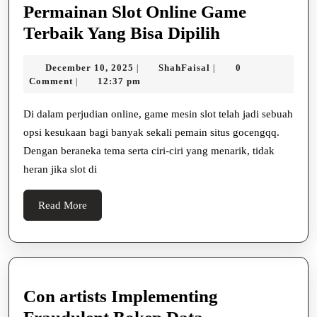
Permainan Slot Online Game
Bertaruh
Terbaik Yang Bisa Dipilih
Dengan
December
ShahFaisal
December 10, 2025
ShahFaisal
0
|
|
Bijak
10,
Comment
12:37 pm
|
Di
2025
Permainan
Di dalam perjudian online, game mesin slot telah jadi sebuah
opsi kesukaan bagi banyak sekali pemain situs gocengqq.
Slot
Dengan beraneka tema serta ciri-ciri yang menarik, tidak
Online
heran jika slot di
Game
Terbaik
Read
Read More
Yang
More
Bisa
Dipilih
Con artists Implementing
Con