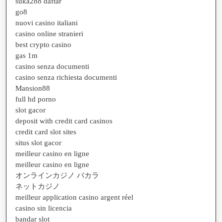
suka288 daftar
go8
nuovi casino italiani
casino online stranieri
best crypto casino
gas 1m
casino senza documenti
casino senza richiesta documenti
Mansion88
full hd porno
slot gacor
deposit with credit card casinos
credit card slot sites
situs slot gacor
meilleur casino en ligne
meilleur casino en ligne
オンラインカジノ バカラ
ネットカジノ
meilleur application casino argent réel
casino sin licencia
bandar slot