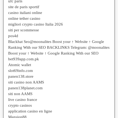
ufc paris
site de paris sportif
casino italiani online
online tether casino
migliori crypto casino Italia 2026
siti per scommesse
pos4d
Blackhat Seo@moonalites Boost your ↑ Website ↑ Google
Ranking With our SEO BACKLINKS Telegram: @moonalites
Boost your ↑ Website ↑ Google Ranking With our SEO
bet939app.com.pk
Atomic wallet
slot69info.com
panen138.store
siti casino non AAMS
panen138planet.com
siti non AAMS
live casino france
crypto casinos
application casino en ligne
Mansion88