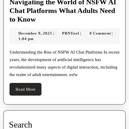
Navigating the World of NSFW AI
Chat Platforms What Adults Need
Navigating
to Know
the
December
PBNTool
December 9, 2025
PBNTool
0 Comment
|
|
|
World
9,
1:04 pm
of
2025
NSFW
Understanding the Rise of NSFW AI Chat Platforms In recent
years, the development of artificial intelligence has
AI
revolutionized many aspects of digital interaction, including
Chat
the realm of adult entertainment. nsfw
Platforms
What
Read
Read More
Adults
More
Need
to
Know
Search