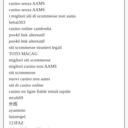
casino senza AAMS
casino senza AAMS
i migliori siti di scommesse non aams
hebat303
casino online cambodia
pos4d link alternatif
pos4d link alternatif
siti scommesse stranieri legali
TOTO MACAU
migliori siti scommesse
migliori casino non AAMS
siti scommesse
nuovi casino non aams
siti di casino online
casino en ligne fiable retrait rapide
receh69
外围
ayamtoto
lunatogel
123FAZ