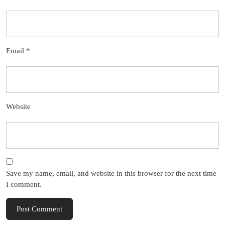
Email
*
Website
Save my name, email, and website in this browser for the next time
I comment.