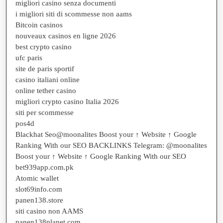
migliori casino senza documenti
i migliori siti di scommesse non aams
Bitcoin casinos
nouveaux casinos en ligne 2026
best crypto casino
ufc paris
site de paris sportif
casino italiani online
online tether casino
migliori crypto casino Italia 2026
siti per scommesse
pos4d
Blackhat Seo@moonalites Boost your ↑ Website ↑ Google
Ranking With our SEO BACKLINKS Telegram: @moonalites
Boost your ↑ Website ↑ Google Ranking With our SEO
bet939app.com.pk
Atomic wallet
slot69info.com
panen138.store
siti casino non AAMS
panen138planet.com