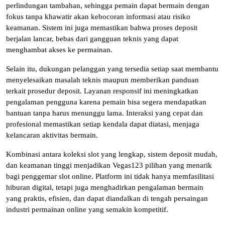
perlindungan tambahan, sehingga pemain dapat bermain dengan
fokus tanpa khawatir akan kebocoran informasi atau risiko
keamanan. Sistem ini juga memastikan bahwa proses deposit
berjalan lancar, bebas dari gangguan teknis yang dapat
menghambat akses ke permainan.
Selain itu, dukungan pelanggan yang tersedia setiap saat membantu
menyelesaikan masalah teknis maupun memberikan panduan
terkait prosedur deposit. Layanan responsif ini meningkatkan
pengalaman pengguna karena pemain bisa segera mendapatkan
bantuan tanpa harus menunggu lama. Interaksi yang cepat dan
profesional memastikan setiap kendala dapat diatasi, menjaga
kelancaran aktivitas bermain.
Kombinasi antara koleksi slot yang lengkap, sistem deposit mudah,
dan keamanan tinggi menjadikan Vegas123 pilihan yang menarik
bagi penggemar slot online. Platform ini tidak hanya memfasilitasi
hiburan digital, tetapi juga menghadirkan pengalaman bermain
yang praktis, efisien, dan dapat diandalkan di tengah persaingan
industri permainan online yang semakin kompetitif.