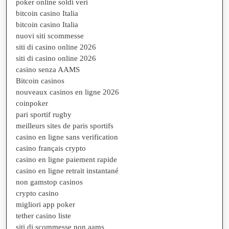
poker online soldi veri
bitcoin casino Italia
bitcoin casino Italia
nuovi siti scommesse
siti di casino online 2026
siti di casino online 2026
casino senza AAMS
Bitcoin casinos
nouveaux casinos en ligne 2026
coinpoker
pari sportif rugby
meilleurs sites de paris sportifs
casino en ligne sans verification
casino français crypto
casino en ligne paiement rapide
casino en ligne retrait instantané
non gamstop casinos
crypto casino
migliori app poker
tether casino liste
siti di scommesse non aams