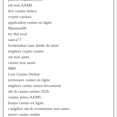
siti non AAMS
live casino france
crypto casinos
application casino en ligne
Mansion88
try this tool
sanca77
bookmaker sans limite de mise
migliori crypto casino
siti non aams
casino non aams
M88
Live Casino Online
nouveaux casino en ligne
migliori casino senza documenti
siti di casino online 2026
casino senza AAMS
bonus casino en ligne
i migliori siti di scommesse non aams
nuovi casino online