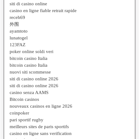
siti di casino online
casino en ligne fiable retrait rapide
receh69
外围
ayamtoto
lunatogel
123FAZ
poker online soldi veri
bitcoin casino Italia
bitcoin casino Italia
nuovi siti scommesse
siti di casino online 2026
siti di casino online 2026
casino senza AAMS
Bitcoin casinos
nouveaux casinos en ligne 2026
coinpoker
pari sportif rugby
meilleurs sites de paris sportifs
casino en ligne sans verification