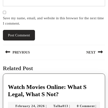
Save my name, email, and website in this browser for the next time
I comment.
Post
PREVIOUS
NEXT
navigation
Previous
Next
Related Post
post:
post:
Watch Movies Online: What S
Watch
Legal, What S Not?
Movies
February
Talha013
February 24, 2026
Talha013
0 Comment
|
|
|