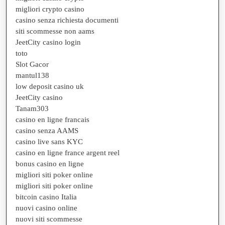
migliori crypto casino
casino senza richiesta documenti
siti scommesse non aams
JeetCity casino login
toto
Slot Gacor
mantul138
low deposit casino uk
JeetCity casino
Tanam303
casino en ligne francais
casino senza AAMS
casino live sans KYC
casino en ligne france argent reel
bonus casino en ligne
migliori siti poker online
migliori siti poker online
bitcoin casino Italia
nuovi casino online
nuovi siti scommesse