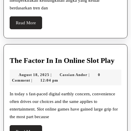
memperkirakan kemungkinan angka yang keluar
HK
berdasarkan tren dan
Read
Read More
More
The
The Factor In In Online Slot Play
Fact
August
Cassian
August 18, 2025
Cassian Andor
0
|
|
In
18,
Andor
Comment
12:04 pm
|
In
2025
Onli
In today s fast-paced digital earthly concern, convenience
often drives our choices and the same applies to
Slot
entertainment. Slot online games have gained large grip for
Play
the most part because