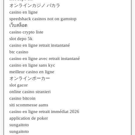
オンラインカジノ バカラ
casino en ligne
speedshack casinos not on gamstop
เว็บสล็อต
casino crypto liste
slot depo 5k
casino en ligne retrait instantané
btc casino
casino en ligne avec retrait instantané
casino en ligne sans kyc
meilleur casino en ligne
オンラインポーカー
slot gacor
online casino stranieri
casino bitcoin
siti scommesse aams
casino en ligne retrait immédiat 2026
application de poker
sungaitoto
sungaitoto