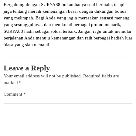
Bergabung dengan SURYA88 bukan hanya soal bermain, tetapi
juga tentang meraih kemenangan besar dengan dukungan bonus
yang melimpah. Bagi Anda yang ingin merasakan sensasi menang
yang sesungguhnya, dan menikmati berbagai promo menarik,
SURYA88 hadir sebagai solusi terbaik. Jangan ragu untuk memulai
perjalanan Anda menuju kemenangan dan raih berbagai hadiah luar
biasa yang siap menanti!
Leave a Reply
Your email address will not be published.
Required fields are
marked
*
Comment
*