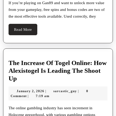
Bonus
If you’re playing on Gan89 and want to unlock more value
from your gameplay, free spins and bonus codes are two of
Codes
the most effective tools available. Used correctly, they
Guide
Read
Read More
More
The Increase Of Togel Online: How
Alexistogel Is Leading The Shoot
The
Up
Increase
January
sarcastic_guy
January 2, 2026
sarcastic_guy
0
|
|
Of
2,
Comment
7:19 am
|
Togel
2026
Online:
The online gambling industry has seen increment in
Holocene geezerhood, with various gambling options