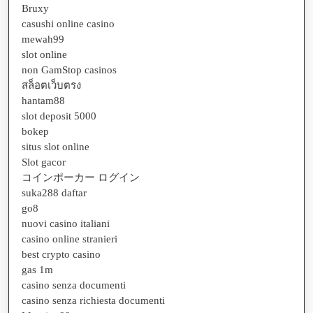
Bruxy
casushi online casino
mewah99
slot online
non GamStop casinos
สล็อตเว็บตรง
hantam88
slot deposit 5000
bokep
situs slot online
Slot gacor
コインポーカー ログイン
suka288 daftar
go8
nuovi casino italiani
casino online stranieri
best crypto casino
gas 1m
casino senza documenti
casino senza richiesta documenti