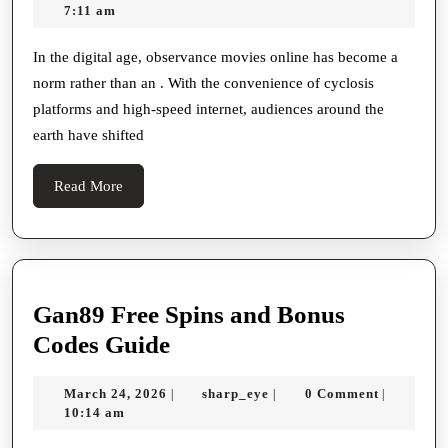
Online:
24,
7:11 am
What
2026
S
In the digital age, observance movies online has become a
norm rather than an . With the convenience of cyclosis
Legal,
platforms and high-speed internet, audiences around the
What
earth have shifted
S
Not?
Read
Read More
More
Gan89 Free Spins and Bonus
Gan89
Codes Guide
Free
March
sharp_eye
March 24, 2026
sharp_eye
0 Comment
|
|
|
Spins
24,
10:14 am
and
2026