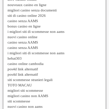
nouveaux casino en ligne
migliori casino senza documenti
siti di casino online 2026
casino senza AAMS
bonus casino en ligne
i migliori siti di scommesse non aams
nuovi casino online
casino senza AAMS
casino senza AAMS
i migliori siti di scommesse non aams
hebat303
casino online cambodia
pos4d link alternatif
pos4d link alternatif
siti scommesse stranieri legali
TOTO MACAU
migliori siti scommesse
migliori casino non AAMS
siti scommesse
nuovi casino non aams