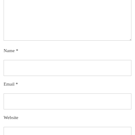
Name
*
Email
*
Website