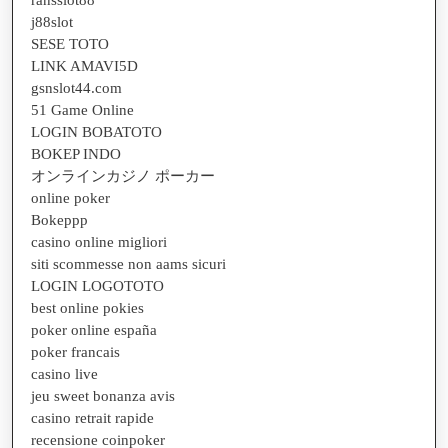
j88slot
SESE TOTO
LINK AMAVI5D
gsnslot44.com
51 Game Online
LOGIN BOBATOTO
BOKEP INDO
オンラインカジノ ポーカー
online poker
Bokeppp
casino online migliori
siti scommesse non aams sicuri
LOGIN LOGOTOTO
best online pokies
poker online españa
poker francais
casino live
jeu sweet bonanza avis
casino retrait rapide
recensione coinpoker