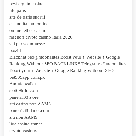
best crypto casino
ufc paris
site de paris sportif
casino italiani online
online tether casino
migliori crypto casino Italia 2026
siti per scommesse
pos4d
Blackhat Seo@moonalites Boost your ↑ Website ↑ Google
Ranking With our SEO BACKLINKS Telegram: @moonalites
Boost your ↑ Website ↑ Google Ranking With our SEO
bet939app.com.pk
Atomic wallet
slot69info.com
panen138.store
siti casino non AAMS
panen138planet.com
siti non AAMS
live casino france
crypto casinos