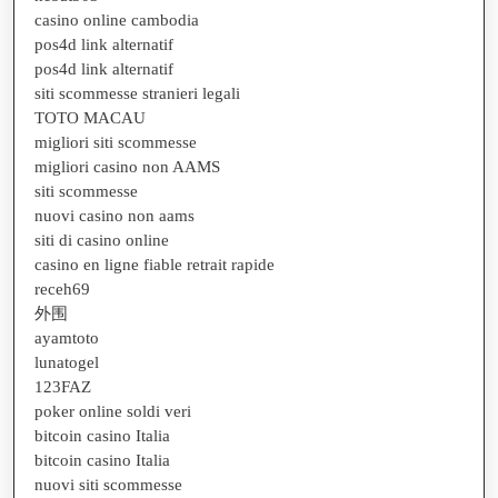
casino online cambodia
pos4d link alternatif
pos4d link alternatif
siti scommesse stranieri legali
TOTO MACAU
migliori siti scommesse
migliori casino non AAMS
siti scommesse
nuovi casino non aams
siti di casino online
casino en ligne fiable retrait rapide
receh69
外围
ayamtoto
lunatogel
123FAZ
poker online soldi veri
bitcoin casino Italia
bitcoin casino Italia
nuovi siti scommesse