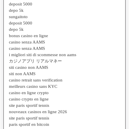
deposit 5000
depo 5k
sungaitoto
deposit 5000
depo 5k
bonus casino en ligne
casino senza AAMS
casino senza AAMS
i migliori siti di scommesse non aams
カジノアプリ リアルマネー
siti casino non AAMS
siti non AAMS
casino retrait sans verification
meilleurs casino sans KYC
casino en ligne crypto
casino crypto en ligne
site paris sportif tennis
nouveaux casinos en ligne 2026
site paris sportif tennis
paris sportif en bitcoin