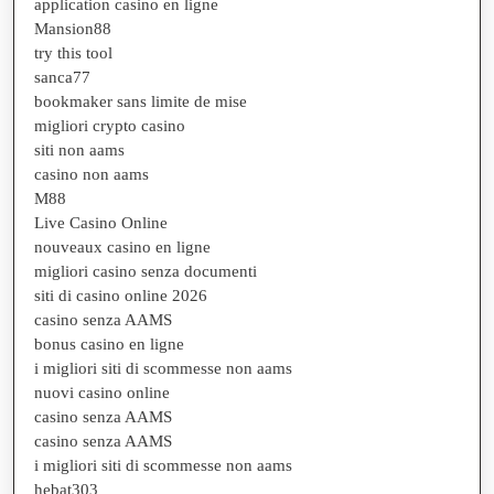
application casino en ligne
Mansion88
try this tool
sanca77
bookmaker sans limite de mise
migliori crypto casino
siti non aams
casino non aams
M88
Live Casino Online
nouveaux casino en ligne
migliori casino senza documenti
siti di casino online 2026
casino senza AAMS
bonus casino en ligne
i migliori siti di scommesse non aams
nuovi casino online
casino senza AAMS
casino senza AAMS
i migliori siti di scommesse non aams
hebat303