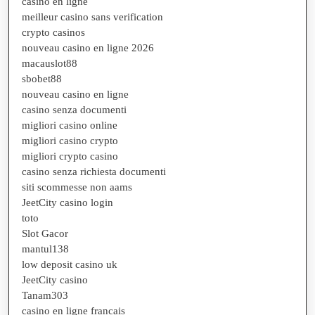
casino en ligne
meilleur casino sans verification
crypto casinos
nouveau casino en ligne 2026
macauslot88
sbobet88
nouveau casino en ligne
casino senza documenti
migliori casino online
migliori casino crypto
migliori crypto casino
casino senza richiesta documenti
siti scommesse non aams
JeetCity casino login
toto
Slot Gacor
mantul138
low deposit casino uk
JeetCity casino
Tanam303
casino en ligne francais