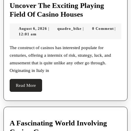
Uncover The Exciting Playing
Uncover
Field Of Casino Houses
The
August
quadro_bike
August 6, 2026
quadro_bike
0 Comment
|
|
|
Exciting
6,
12:01 am
Playing
2026
Field
The construct of casinos has interested populate for
centuries, offering a intermix of risk, strategy, luck, and
Of
amusement that is quite unlike any other go through.
Casino
Originating in Italy in
Houses
Read
Read More
More
A Fascinating World Involving