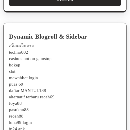
Dynamic Blogroll & Sidebar
สล็อตเว็บตรง
techno002
casinos not on gamstop
bokep
slot
mewahbet login
puas 69
daftar MANTUL138
alternatif terbaru receh69
foya88
pasukan88
receh88
luna99 login
jp24 apk