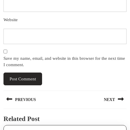
Website
Save my name, email, and website in this browser for the next time
I comment.
Post
PREVIOUS
NEXT
navigation
Previous
Next
Related Post
post:
post: