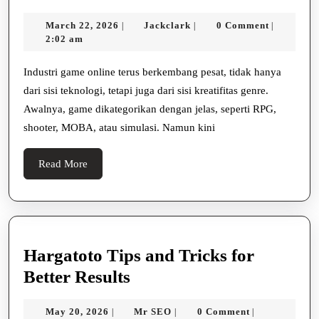
Game
March
Jackclark
March 22, 2026
Jackclark
0 Comment
|
|
|
Online
22,
2:02 am
yang
2026
Berkembang
Industri game online terus berkembang pesat, tidak hanya
dari sisi teknologi, tetapi juga dari sisi kreatifitas genre.
Menjadi
Awalnya, game dikategorikan dengan jelas, seperti RPG,
Pengalaman
shooter, MOBA, atau simulasi. Namun kini
Hibrid
Unik
Read
Read More
More
Hargatoto Tips and Tricks for
Hargatoto
Better Results
Tips
May
Mr
May 20, 2026
Mr SEO
0 Comment
|
|
|
and