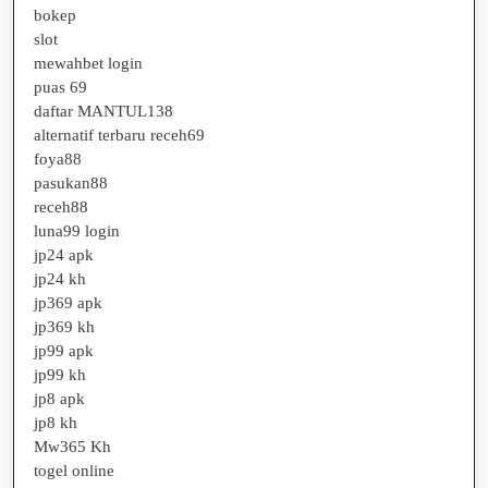
bokep
slot
mewahbet login
puas 69
daftar MANTUL138
alternatif terbaru receh69
foya88
pasukan88
receh88
luna99 login
jp24 apk
jp24 kh
jp369 apk
jp369 kh
jp99 apk
jp99 kh
jp8 apk
jp8 kh
Mw365 Kh
togel online