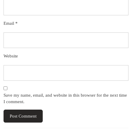
Email
*
Website
Save my name, email, and website in this browser for the next time
I comment.
Post