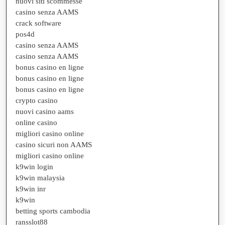
nuovi siti scommesse
casino senza AAMS
crack software
pos4d
casino senza AAMS
casino senza AAMS
bonus casino en ligne
bonus casino en ligne
bonus casino en ligne
crypto casino
nuovi casino aams
online casino
migliori casino online
casino sicuri non AAMS
migliori casino online
k9win login
k9win malaysia
k9win inr
k9win
betting sports cambodia
ransslot88