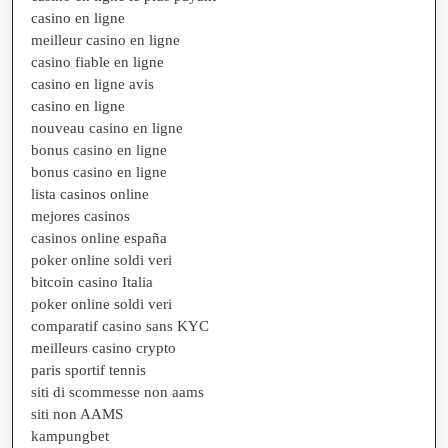
casino en ligne
meilleur casino en ligne
casino fiable en ligne
casino en ligne avis
casino en ligne
nouveau casino en ligne
bonus casino en ligne
bonus casino en ligne
lista casinos online
mejores casinos
casinos online españa
poker online soldi veri
bitcoin casino Italia
poker online soldi veri
comparatif casino sans KYC
meilleurs casino crypto
paris sportif tennis
siti di scommesse non aams
siti non AAMS
kampungbet