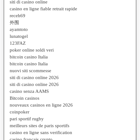
siti di casino online
casino en ligne fiable retrait rapide
receh69
外围
ayamtoto
lunatogel
123FAZ
poker online soldi veri
bitcoin casino Italia
bitcoin casino Italia
nuovi siti scommesse
siti di casino online 2026
siti di casino online 2026
casino senza AAMS
Bitcoin casinos
nouveaux casinos en ligne 2026
coinpoker
pari sportif rugby
meilleurs sites de paris sportifs
casino en ligne sans verification
casino français crypto