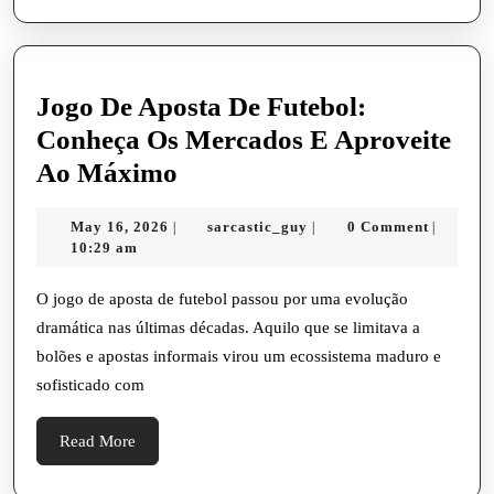
Jogo De Aposta De Futebol:
Conheça Os Mercados E Aproveite
Jogo
Ao Máximo
De
May
sarcastic_guy
May 16, 2026
sarcastic_guy
0 Comment
|
|
|
Aposta
16,
10:29 am
De
2026
Futebol:
O jogo de aposta de futebol passou por uma evolução
dramática nas últimas décadas. Aquilo que se limitava a
Conheça
bolões e apostas informais virou um ecossistema maduro e
Os
sofisticado com
Mercados
E
Read
Read More
Aproveite
More