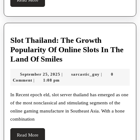
Online
More
Terpercaya
Slot Thailand: The Growth
Popularity Of Online Slots In The
Slot
Land Of Smiles
Thailand:
September
sarcastic_guy
September 25, 2025
sarcastic_guy
0
|
|
The
25,
Comment
1:08 pm
|
Growth
2025
Popularity
In Recent epoch eld, slot server thailand has emerged as one
of the most nonclassical and stimulating segments of the
Of
online gaming manufacture in Southeast Asia. With a hone
Online
combination
Slots
In
Read
Read More