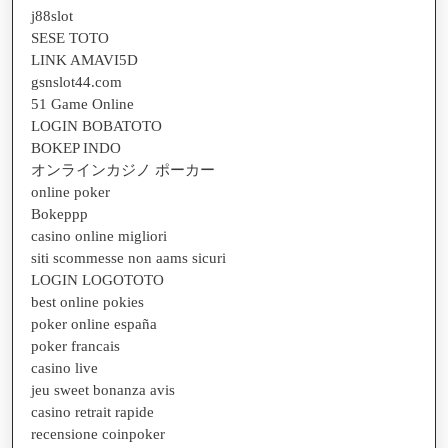
j88slot
SESE TOTO
LINK AMAVI5D
gsnslot44.com
51 Game Online
LOGIN BOBATOTO
BOKEP INDO
オンラインカジノ ポーカー
online poker
Bokeppp
casino online migliori
siti scommesse non aams sicuri
LOGIN LOGOTOTO
best online pokies
poker online españa
poker francais
casino live
jeu sweet bonanza avis
casino retrait rapide
recensione coinpoker