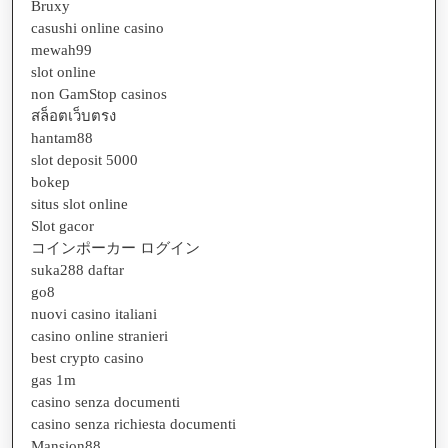
Bruxy
casushi online casino
mewah99
slot online
non GamStop casinos
สล็อตเว็บตรง
hantam88
slot deposit 5000
bokep
situs slot online
Slot gacor
コインポーカー ログイン
suka288 daftar
go8
nuovi casino italiani
casino online stranieri
best crypto casino
gas 1m
casino senza documenti
casino senza richiesta documenti
Mansion88