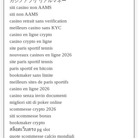
カジノアプリ リアルマネー
siti casino non AAMS
siti non AAMS
casino retrait sans verification
meilleurs casino sans KYC
casino en ligne crypto
casino crypto en ligne
site paris sportif tennis
nouveaux casinos en ligne 2026
site paris sportif tennis
paris sportif en bitcoin
bookmaker sans limite
meilleurs sites de paris sportifs
casino en ligne 2026
casino senza invio documenti
migliori siti di poker online
scommesse crypto 2026
siti scommesse bonus
bookmaker crypto
สล็อตเว็บตรง pg slot
quote scommesse calcio mondiali