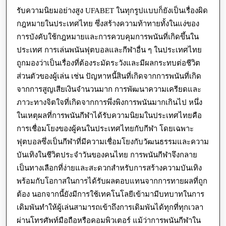
AI,
รับความนิยมอย่างสูง UFABET ในทุกรูปแบบก็ยังเป็นเรื่องผิด
ข้อมูล
กฎหมายในประเทศไทย ซึ่งสร้างความท้าทายทั้งในแง่ของ
ใหญ่,
การบังคับใช้กฎหมายและการควบคุมการพนันที่เกิดขึ้นใน
และ
ประเทศ การเล่นพนันฟุตบอลและกีฬาอื่น ๆ ในประเทศไทย
แอ
ถูกมองว่าเป็นเรื่องที่ต้องระมัดระวังและมีผลกระทบต่อชีวิต
พ
ส่วนตัวของผู้เล่น เช่น ปัญหาหนี้สินที่เกิดจากการพนันที่เกิด
จากการสูญเสียเงินจำนวนมาก การพัฒนาความเครียดและ
มือ
ภาวะทางจิตใจที่เกิดจากการพึ่งพิงการพนันมากเกินไป หนึ่ง
ถือ
ในเหตุผลที่การพนันกีฬาได้รับความนิยมในประเทศไทยคือ
การเชื่อมโยงของผู้คนในประเทศไทยกับกีฬา โดยเฉพาะ
ฟุตบอลซึ่งเป็นกีฬาที่มีความเชื่อมโยงกับวัฒนธรรมและความ
บันเทิงในชีวิตประจำวันของคนไทย การพนันกีฬาจึงกลาย
เป็นทางเลือกที่ง่ายและสะดวกสำหรับการสร้างความบันเทิง
พร้อมกับโอกาสในการได้รับผลตอบแทนจากการทายผลที่ถูก
ต้อง นอกจากนี้ยังมีการใช้เทคโนโลยีเข้ามามีบทบาทในการ
เดิมพันทำให้ผู้เล่นสามารถเข้าถึงการเดิมพันได้ทุกที่ทุกเวลา
ผ่านโทรศัพท์มือถือหรือคอมพิวเตอร์ แม้ว่าการพนันกีฬาใน