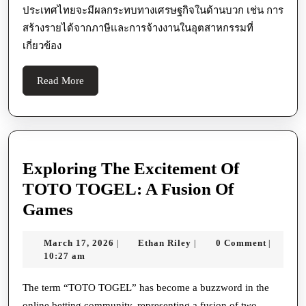
ประเทศไทยจะมีผลกระทบทางเศรษฐกิจในด้านบวก เช่น การ
สร้างรายได้จากภาษีและการจ้างงานในอุตสาหกรรมที่
เกี่ยวข้อง
Read
Read More
More
Exploring The Excitement Of
TOTO TOGEL: A Fusion Of
Exploring
Games
The
March
Ethan
March 17, 2026
Ethan Riley
0 Comment
|
|
|
Excitement
17,
Riley
10:27 am
Of
2026
TOTO
The term “TOTO TOGEL” has become a buzzword in the
online betting community, representing a fusion of two