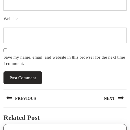
Website
Save my name, email, and website in this browser for the next time
I comment.
Post
PREVIOUS
NEXT
navigation
Previous
Next
Related Post
post:
post: