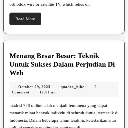
Services
orthodox wire or satellite TV, which relies on
A
Game
Read
Read More
Auto-
More
changer
In
Whole
Menang Besar Besar: Teknik
Numbe
Untuk Sukses Dalam Perjudian Di
Enterta
Menang
Web
Besar
October
quadro_bike
October 29, 2025
quadro_bike
0
|
|
Besar:
29,
Comment
12:01 am
|
Teknik
2025
Untuk
madrid 778 online telah menjadi fenomena yang dapat
menarik minat banyak individu di seluruh dunia, termasuk di
Sukses
Indonesia. Dalam beberapa tahun terakhir, ketertarikan situs
Dalam
judi ini semakin meningkat, terutama di