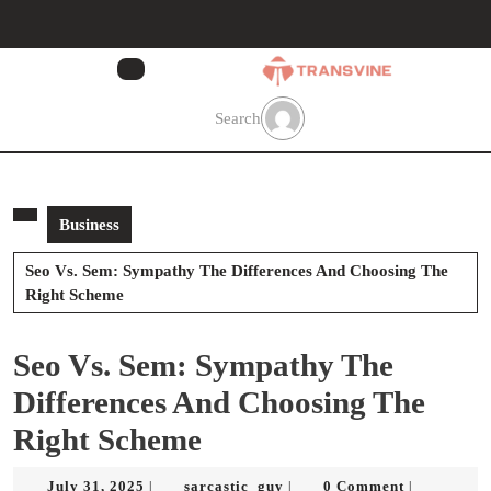
Skip
to
content
Skip
to
Search
content
Business
Seo Vs. Sem: Sympathy The Differences And Choosing The
Right Scheme
Seo Vs. Sem: Sympathy The
Differences And Choosing The
Right Scheme
July
sarcastic_guy
July 31, 2025
sarcastic_guy
0 Comment
|
|
|