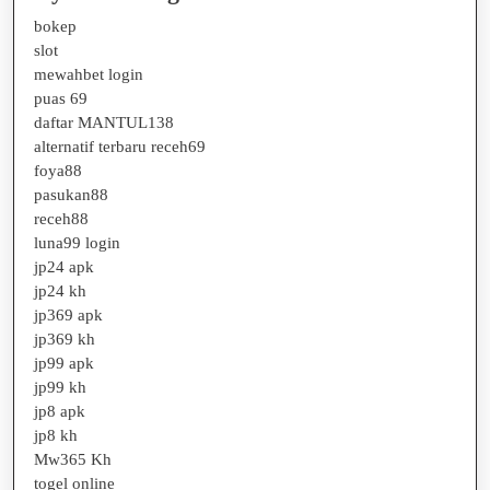
bokep
slot
mewahbet login
puas 69
daftar MANTUL138
alternatif terbaru receh69
foya88
pasukan88
receh88
luna99 login
jp24 apk
jp24 kh
jp369 apk
jp369 kh
jp99 apk
jp99 kh
jp8 apk
jp8 kh
Mw365 Kh
togel online