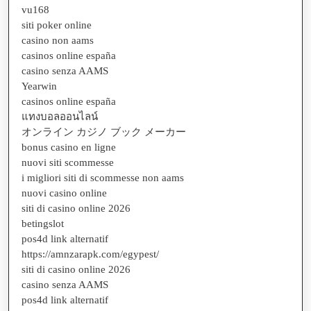
vu168
siti poker online
casino non aams
casinos online españa
casino senza AAMS
Yearwin
casinos online españa
แทงบอลออนไลน์
オンライン カジノ ブック メーカー
bonus casino en ligne
nuovi siti scommesse
i migliori siti di scommesse non aams
nuovi casino online
siti di casino online 2026
betingslot
pos4d link alternatif
https://amnzarapk.com/egypest/
siti di casino online 2026
casino senza AAMS
pos4d link alternatif