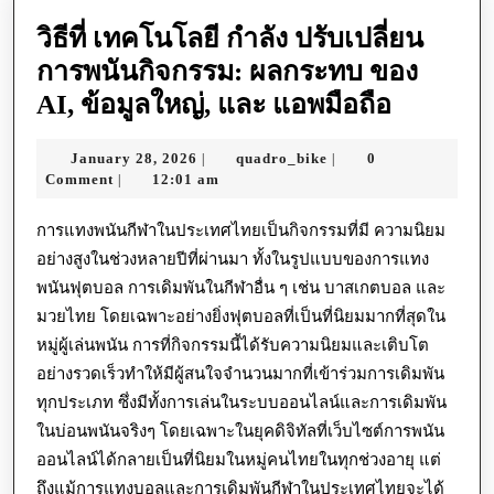
วิธีที่ เทคโนโลยี กำลัง ปรับเปลี่ยน
การพนันกิจกรรม: ผลกระทบ ของ
วิธี
AI, ข้อมูลใหญ่, และ แอพมือถือ
ที่
January
quadro_bike
January 28, 2026
quadro_bike
0
|
|
เทคโนโล
28,
Comment
12:01 am
|
กำลัง
2026
ปรับ
การแทงพนันกีฬาในประเทศไทยเป็นกิจกรรมที่มี ความนิยม
อย่างสูงในช่วงหลายปีที่ผ่านมา ทั้งในรูปแบบของการแทง
เปลี่ยน
พนันฟุตบอล การเดิมพันในกีฬาอื่น ๆ เช่น บาสเกตบอล และ
การ
มวยไทย โดยเฉพาะอย่างยิ่งฟุตบอลที่เป็นที่นิยมมากที่สุดใน
พนัน
หมู่ผู้เล่นพนัน การที่กิจกรรมนี้ได้รับความนิยมและเติบโต
กิจกรรม
อย่างรวดเร็วทำให้มีผู้สนใจจำนวนมากที่เข้าร่วมการเดิมพัน
ผลก
ทุกประเภท ซึ่งมีทั้งการเล่นในระบบออนไลน์และการเดิมพัน
ระทบ
ในบ่อนพนันจริงๆ โดยเฉพาะในยุคดิจิทัลที่เว็บไซต์การพนัน
ออนไลน์ได้กลายเป็นที่นิยมในหมู่คนไทยในทุกช่วงอายุ แต่
ของ
ถึงแม้การแทงบอลและการเดิมพันกีฬาในประเทศไทยจะได้