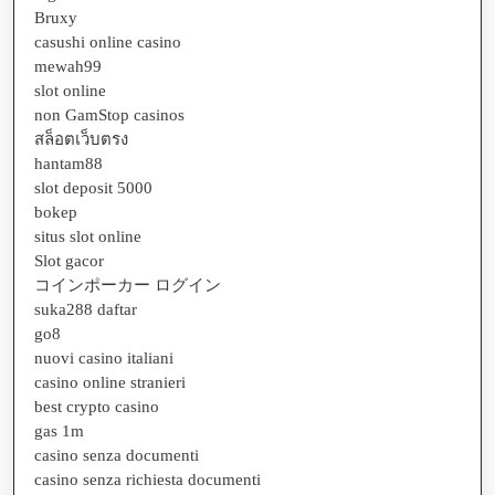
Bruxy
casushi online casino
mewah99
slot online
non GamStop casinos
สล็อตเว็บตรง
hantam88
slot deposit 5000
bokep
situs slot online
Slot gacor
コインポーカー ログイン
suka288 daftar
go8
nuovi casino italiani
casino online stranieri
best crypto casino
gas 1m
casino senza documenti
casino senza richiesta documenti