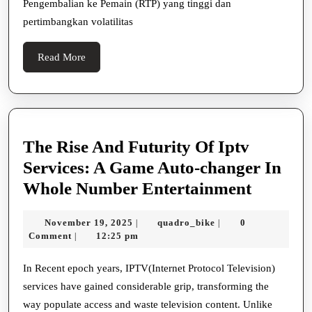
Pengembalian ke Pemain (RTP) yang tinggi dan
pertimbangkan volatilitas
Read
Read More
More
The Rise And Futurity Of Iptv
Services: A Game Auto-changer In
The
Whole Number Entertainment
Rise
November
quadro_bike
November 19, 2025
quadro_bike
0
|
|
And
19,
Comment
12:25 pm
|
Futurit
2025
Of
In Recent epoch years, IPTV(Internet Protocol Television)
services have gained considerable grip, transforming the
Iptv
way populate access and waste television content. Unlike