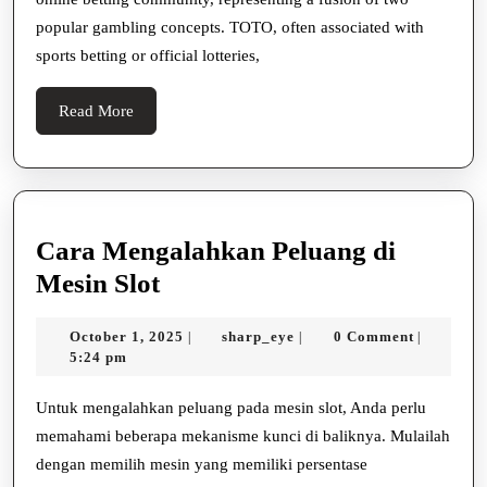
TOGEL:
popular gambling concepts. TOTO, often associated with
A
sports betting or official lotteries,
Fusion
Of
Read
Read More
Games
More
Cara Mengalahkan Peluang di
Cara
Mesin Slot
Mengalahkan
October
sharp_eye
October 1, 2025
sharp_eye
0 Comment
|
|
|
Peluang
1,
5:24 pm
di
2025
Mesin
Untuk mengalahkan peluang pada mesin slot, Anda perlu
memahami beberapa mekanisme kunci di baliknya. Mulailah
Slot
dengan memilih mesin yang memiliki persentase