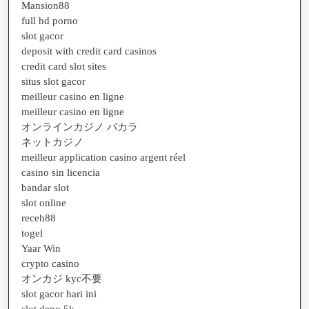
Mansion88
full hd porno
slot gacor
deposit with credit card casinos
credit card slot sites
situs slot gacor
meilleur casino en ligne
meilleur casino en ligne
オンラインカジノ バカラ
ネットカジノ
meilleur application casino argent réel
casino sin licencia
bandar slot
slot online
receh88
togel
Yaar Win
crypto casino
オンカジ kyc不要
slot gacor hari ini
slot depo 5k