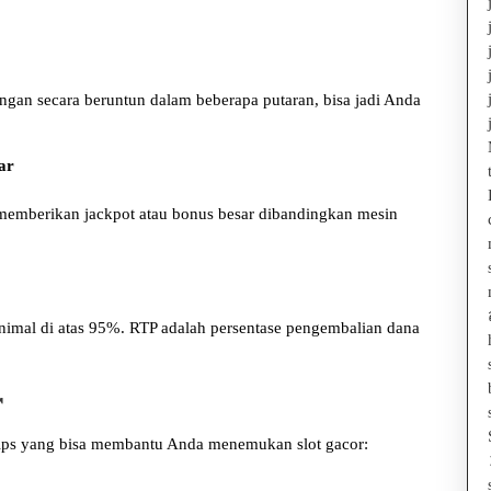
an secara beruntun dalam beberapa putaran, bisa jadi Anda
ar
 memberikan jackpot atau bonus besar dibandingkan mesin
nimal di atas 95%. RTP adalah persentase pengembalian dana
r
 tips yang bisa membantu Anda menemukan slot gacor: