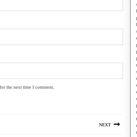
for the next time I comment.
NEXT