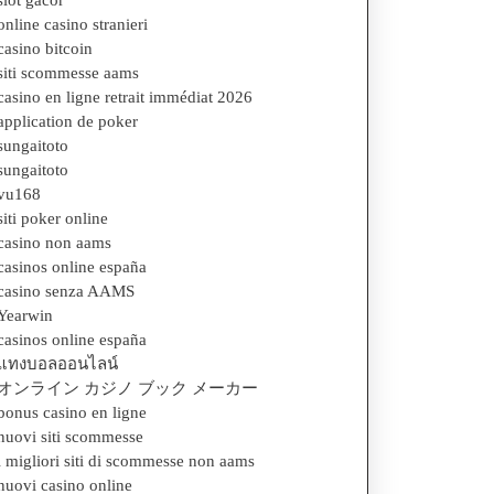
slot gacor
online casino stranieri
casino bitcoin
siti scommesse aams
casino en ligne retrait immédiat 2026
application de poker
sungaitoto
sungaitoto
vu168
siti poker online
casino non aams
casinos online españa
casino senza AAMS
Yearwin
casinos online españa
แทงบอลออนไลน์
オンライン カジノ ブック メーカー
bonus casino en ligne
nuovi siti scommesse
i migliori siti di scommesse non aams
nuovi casino online