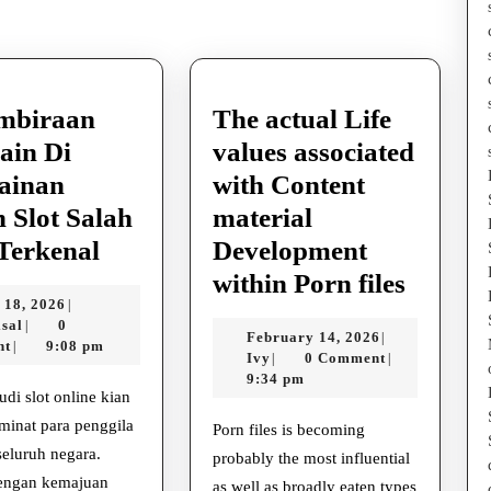
Next
post:
mbiraan
The actual Life
ain Di
values associated
ainan
with Content
 Slot Salah
material
Kegembiraan
Terkenal
Development
Bermain
The
within Porn files
May
 18, 2026
|
Di
actual
ShahFaisal
18,
sal
0
|
February
February 14, 2026
|
Permainan
Life
2026
nt
9:08 pm
|
Ivy
14,
Ivy
0 Comment
|
|
Mesin
values
2026
9:34 pm
udi slot online kian
Slot
associa
minat para penggila
Porn files is becoming
Salah
with
 seluruh negara.
probably the most influential
Satu
Conten
dengan kemajuan
as well as broadly eaten types