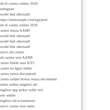
siti di casino online 2026
betingslot
pos4d link alternatif
https://amnzarapk.com/egypest/
siti di casino online 2026
casino senza AAMS
pos4d link alternatif
pos4d link alternatif
pos4d link alternatif
nuovi siti casino
siti casino non AAMS
casino fiable sans KYC
casino en ligne fiable
casino senza documenti
casino online bonus senza documenti
poker online migliori siti
migliori app poker soldi veri
toto online
migliori siti scommesse
nuovi casino non aams