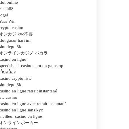
slot online
receh88
togel
Yaar Win
crypto casino
オンカジ kyc不要
slot gacor hari ini
slot depo 5k
オンラインカジノ バカラ
casino en ligne
speedshack casinos not on gamstop
เว็บสล็อต
casino crypto liste
slot depo 5k
casino en ligne retrait instantané
btc casino
casino en ligne avec retrait instantané
casino en ligne sans kyc
meilleur casino en ligne
オンラインポーカー