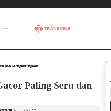
ne Games
Seru dan Menguntungkan
acor Paling Seru dan
l
Comment
2:07 am
|