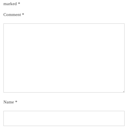
marked
*
Comment
*
Name
*