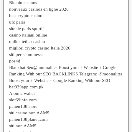
Bitcoin casinos
nouveaux casinos en ligne 2026
best crypto casino
ufc paris
site de paris sportif
casino italiani online
online tether casino
migliori crypto casino Italia 2026
siti per scommesse
pos4d
Blackhat Seo@moonalites Boost your ↑ Website ↑ Google
Ranking With our SEO BACKLINKS Telegram: @moonalites
Boost your ↑ Website ↑ Google Ranking With our SEO
bet939app.com.pk
Atomic wallet
slot69info.com
panen138.store
siti casino non AAMS
panen138planet.com
siti non AAMS