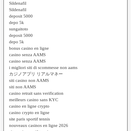
Sildenafil
Sildenafil
deposit 5000
depo 5k
sungaitoto
deposit 5000
depo 5k
bonus casino en ligne
casino senza AAMS
casino senza AAMS
i migliori siti di scommesse non aams
カジノアプリ リアルマネー
siti casino non AAMS
siti non AAMS
casino retrait sans verification
meilleurs casino sans KYC
casino en ligne crypto
casino crypto en ligne
site paris sportif tennis
nouveaux casinos en ligne 2026