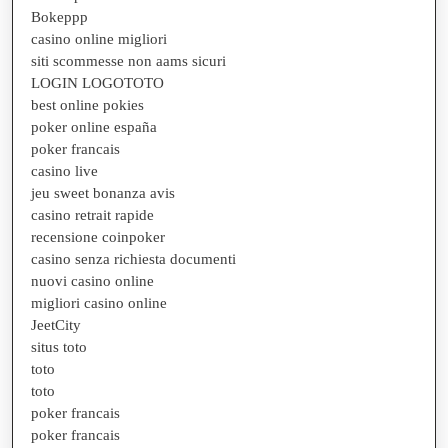
Bokeppp
casino online migliori
siti scommesse non aams sicuri
LOGIN LOGOTOTO
best online pokies
poker online españa
poker francais
casino live
jeu sweet bonanza avis
casino retrait rapide
recensione coinpoker
casino senza richiesta documenti
nuovi casino online
migliori casino online
JeetCity
situs toto
toto
toto
poker francais
poker francais