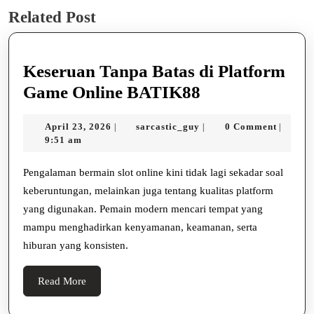
Previous
Next
Related Post
post:
post:
Keseruan Tanpa Batas di Platform
Keseruan
Game Online BATIK88
Tanpa
April
sarcastic_guy
April 23, 2026
sarcastic_guy
0 Comment
|
|
|
Batas
23,
9:51 am
di
2026
Platform
Pengalaman bermain slot online kini tidak lagi sekadar soal
keberuntungan, melainkan juga tentang kualitas platform
Game
yang digunakan. Pemain modern mencari tempat yang
Online
mampu menghadirkan kenyamanan, keamanan, serta
BATIK88
hiburan yang konsisten.
Read
Read More
More