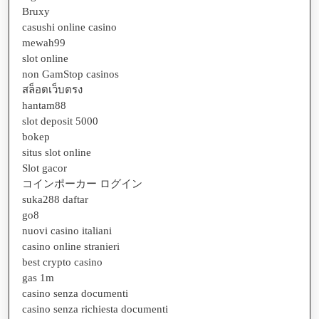
Bruxy
casushi online casino
mewah99
slot online
non GamStop casinos
สล็อตเว็บตรง
hantam88
slot deposit 5000
bokep
situs slot online
Slot gacor
コインポーカー ログイン
suka288 daftar
go8
nuovi casino italiani
casino online stranieri
best crypto casino
gas 1m
casino senza documenti
casino senza richiesta documenti