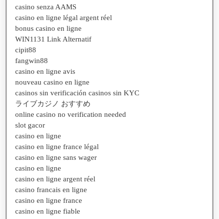
casino senza AAMS
casino en ligne légal argent réel
bonus casino en ligne
WIN1131 Link Alternatif
cipit88
fangwin88
casino en ligne avis
nouveau casino en ligne
casinos sin verificación casinos sin KYC
ライブカジノ おすすめ
online casino no verification needed
slot gacor
casino en ligne
casino en ligne france légal
casino en ligne sans wager
casino en ligne
casino en ligne argent réel
casino francais en ligne
casino en ligne france
casino en ligne fiable