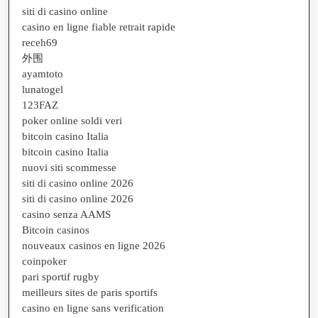
siti di casino online
casino en ligne fiable retrait rapide
receh69
外围
ayamtoto
lunatogel
123FAZ
poker online soldi veri
bitcoin casino Italia
bitcoin casino Italia
nuovi siti scommesse
siti di casino online 2026
siti di casino online 2026
casino senza AAMS
Bitcoin casinos
nouveaux casinos en ligne 2026
coinpoker
pari sportif rugby
meilleurs sites de paris sportifs
casino en ligne sans verification