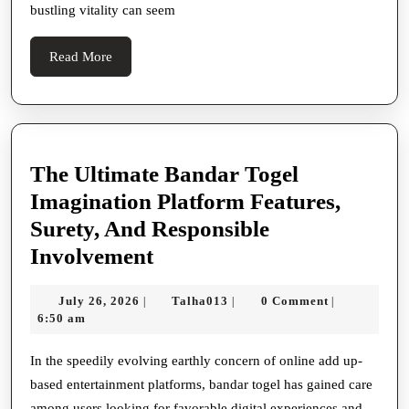
bustling vitality can seem
help
Guide
Read
Read More
To
More
Gambling
Houses
The Ultimate Bandar Togel
Imagination Platform Features,
Surety, And Responsible
The
Involvement
Ultimate
July
Talha013
July 26, 2026
Talha013
0 Comment
|
|
|
Bandar
26,
6:50 am
Togel
2026
Imagination
In the speedily evolving earthly concern of online add up-
based entertainment platforms, bandar togel has gained care
Platform
among users looking for favorable digital experiences and