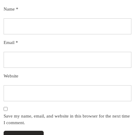
Name
*
Email
*
Website
Save my name, email, and website in this browser for the next time
I comment.