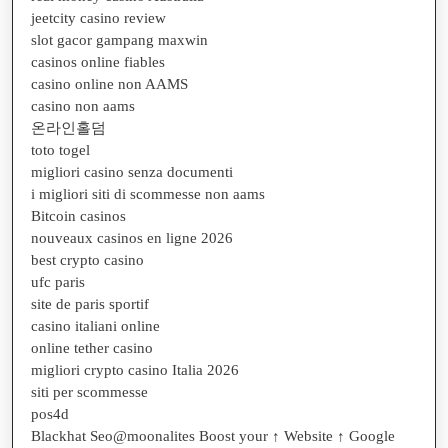
jeetcity casino review
slot gacor gampang maxwin
casinos online fiables
casino online non AAMS
casino non aams
온라인홀덤
toto togel
migliori casino senza documenti
i migliori siti di scommesse non aams
Bitcoin casinos
nouveaux casinos en ligne 2026
best crypto casino
ufc paris
site de paris sportif
casino italiani online
online tether casino
migliori crypto casino Italia 2026
siti per scommesse
pos4d
Blackhat Seo@moonalites Boost your ↑ Website ↑ Google