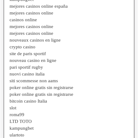
mejores casinos online españa
mejores casinos online
casinos online
mejores casinos online
mejores casinos online
nouveaux casinos en ligne
crypto casino
site de paris sportif
nouveau casino en ligne
pari sportif rugby
nuovi casino italia
siti scommesse non aams
poker online gratis sin registrarse
poker online gratis sin registrarse
bitcoin casino Italia
slot
roma99
LTD TOTO
kampungbet
ulartoto