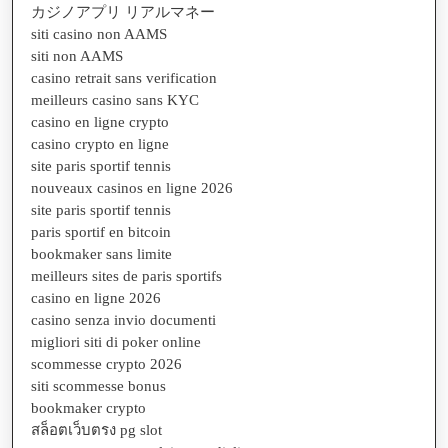
カジノアプリ リアルマネー
siti casino non AAMS
siti non AAMS
casino retrait sans verification
meilleurs casino sans KYC
casino en ligne crypto
casino crypto en ligne
site paris sportif tennis
nouveaux casinos en ligne 2026
site paris sportif tennis
paris sportif en bitcoin
bookmaker sans limite
meilleurs sites de paris sportifs
casino en ligne 2026
casino senza invio documenti
migliori siti di poker online
scommesse crypto 2026
siti scommesse bonus
bookmaker crypto
สล็อตเว็บตรง pg slot