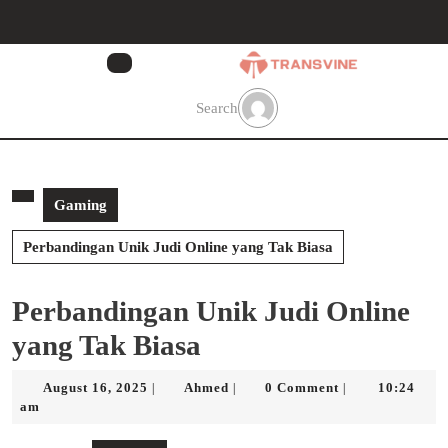
Skip
to
content
Skip
to
Search
content
Gaming
Perbandingan Unik Judi Online yang Tak Biasa
Perbandingan Unik Judi Online
yang Tak Biasa
August
Ahmed
August 16, 2025
Ahmed
0 Comment
10:24
|
|
|
16,
am
2025