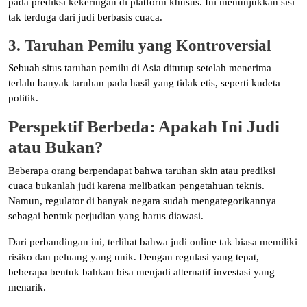
pada prediksi kekeringan di platform khusus. Ini menunjukkan sisi
tak terduga dari judi berbasis cuaca.
3. Taruhan Pemilu yang Kontroversial
Sebuah situs taruhan pemilu di Asia ditutup setelah menerima
terlalu banyak taruhan pada hasil yang tidak etis, seperti kudeta
politik.
Perspektif Berbeda: Apakah Ini Judi
atau Bukan?
Beberapa orang berpendapat bahwa taruhan skin atau prediksi
cuaca bukanlah judi karena melibatkan pengetahuan teknis.
Namun, regulator di banyak negara sudah mengategorikannya
sebagai bentuk perjudian yang harus diawasi.
Dari perbandingan ini, terlihat bahwa judi online tak biasa memiliki
risiko dan peluang yang unik. Dengan regulasi yang tepat,
beberapa bentuk bahkan bisa menjadi alternatif investasi yang
menarik.