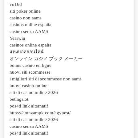
vu168
siti poker online
casino non aams
casinos online españa
casino senza AAMS
Yearwin
casinos online españa
แทงบอลออนไลน์
オンライン カジノ ブック メーカー
bonus casino en ligne
nuovi siti scommesse
i migliori siti di scommesse non aams
nuovi casino online
siti di casino online 2026
betingslot
pos4d link alternatif
https://amnzarapk.com/egypest/
siti di casino online 2026
casino senza AAMS
pos4d link alternatif