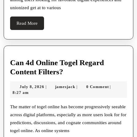
Features,
unionized get at to various
Surety,
And
Read
Read More
Responsible
More
Involvement
Can 4d Online Togel Regard
Can
Content Filters?
4d
July
jamesjack
July 8, 2026
jamesjack
0 Comment
|
|
|
Online
8,
8:27 am
Togel
2026
Regard
The matter of togel online has become progressively seeable
across digital platforms, especially as more users look for for
Content
predictions, discussions, and cognate communities around
Filters?
togel online. As online systems