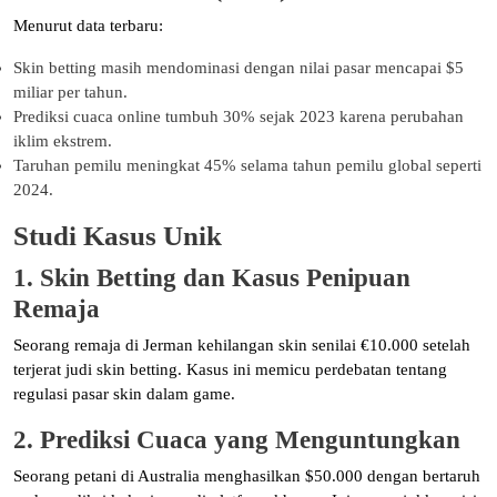
Menurut data terbaru:
Skin betting masih mendominasi dengan nilai pasar mencapai $5
miliar per tahun.
Prediksi cuaca online tumbuh 30% sejak 2023 karena perubahan
iklim ekstrem.
Taruhan pemilu meningkat 45% selama tahun pemilu global seperti
2024.
Studi Kasus Unik
1. Skin Betting dan Kasus Penipuan
Remaja
Seorang remaja di Jerman kehilangan skin senilai €10.000 setelah
terjerat judi skin betting. Kasus ini memicu perdebatan tentang
regulasi pasar skin dalam game.
2. Prediksi Cuaca yang Menguntungkan
Seorang petani di Australia menghasilkan $50.000 dengan bertaruh