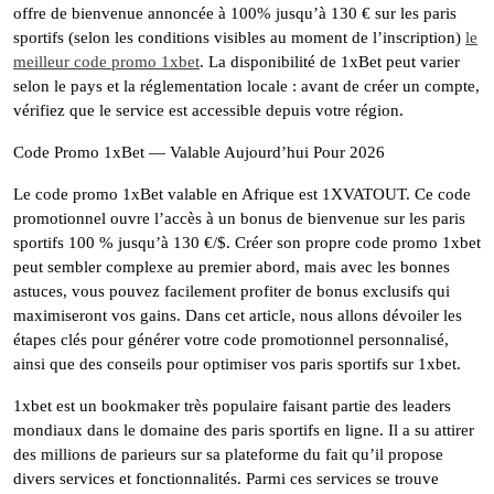
offre de bienvenue annoncée à 100% jusqu’à 130 € sur les paris
sportifs (selon les conditions visibles au moment de l’inscription)
le
meilleur code promo 1xbet
. La disponibilité de 1xBet peut varier
selon le pays et la réglementation locale : avant de créer un compte,
vérifiez que le service est accessible depuis votre région.
Code Promo 1xBet — Valable Aujourd’hui Pour 2026
Le code promo 1xBet valable en Afrique est 1XVATOUT. Ce code
promotionnel ouvre l’accès à un bonus de bienvenue sur les paris
sportifs 100 % jusqu’à 130 €/$. Créer son propre code promo 1xbet
peut sembler complexe au premier abord, mais avec les bonnes
astuces, vous pouvez facilement profiter de bonus exclusifs qui
maximiseront vos gains. Dans cet article, nous allons dévoiler les
étapes clés pour générer votre code promotionnel personnalisé,
ainsi que des conseils pour optimiser vos paris sportifs sur 1xbet.
1xbet est un bookmaker très populaire faisant partie des leaders
mondiaux dans le domaine des paris sportifs en ligne. Il a su attirer
des millions de parieurs sur sa plateforme du fait qu’il propose
divers services et fonctionnalités. Parmi ces services se trouve