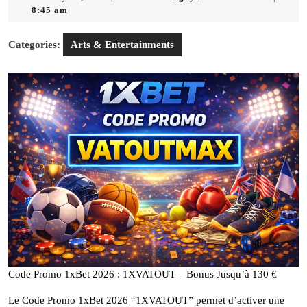
24,
8:45 am
2026
Categories:
Arts & Entertainments
Code Promo 1xBet 2026 : 1XVATOUT – Bonus Jusqu’à 130 €
Le Code Promo 1xBet 2026 “1XVATOUT” permet d’activer une