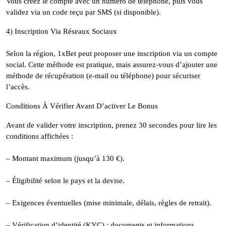
Vous créez le compte avec un numéro de téléphone, puis vous
validez via un code reçu par SMS (si disponible).
4) Inscription Via Réseaux Sociaux
Selon la région, 1xBet peut proposer une inscription via un compte
social. Cette méthode est pratique, mais assurez-vous d’ajouter une
méthode de récupération (e-mail ou téléphone) pour sécuriser
l’accès.
Conditions À Vérifier Avant D’activer Le Bonus
Avant de valider votre inscription, prenez 30 secondes pour lire les
conditions affichées :
– Montant maximum (jusqu’à 130 €).
– Éligibilité selon le pays et la devise.
– Exigences éventuelles (mise minimale, délais, règles de retrait).
– Vérification d’identité (KYC) : documents et informations