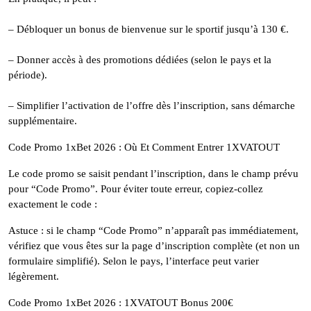
– Débloquer un bonus de bienvenue sur le sportif jusqu’à 130 €.
– Donner accès à des promotions dédiées (selon le pays et la
période).
– Simplifier l’activation de l’offre dès l’inscription, sans démarche
supplémentaire.
Code Promo 1xBet 2026 : Où Et Comment Entrer 1XVATOUT
Le code promo se saisit pendant l’inscription, dans le champ prévu
pour “Code Promo”. Pour éviter toute erreur, copiez-collez
exactement le code :
Astuce : si le champ “Code Promo” n’apparaît pas immédiatement,
vérifiez que vous êtes sur la page d’inscription complète (et non un
formulaire simplifié). Selon le pays, l’interface peut varier
légèrement.
Code Promo 1xBet 2026 : 1XVATOUT Bonus 200€