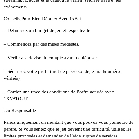
événements.
Conseils Pour Bien Débuter Avec 1xBet
– Définissez un budget de jeu et respectez-le.
– Commencez par des mises modestes.
– Vérifiez la devise du compte avant de déposer.
– Sécurisez votre profil (mot de passe solide, e-mail/numéro
vérifiés).
– Gardez une trace des conditions de l’offre activée avec
1XVATOUT.
Jeu Responsable
Pariez uniquement un montant que vous pouvez vous permettre de
perdre. Si vous sentez que le jeu devient une difficulté, utilisez les
limites proposées et demandez de l’aide auprès de services