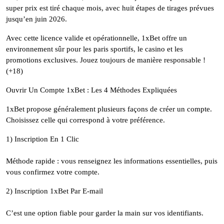
super prix est tiré chaque mois, avec huit étapes de tirages prévues
jusqu’en juin 2026.
Avec cette licence valide et opérationnelle, 1xBet offre un
environnement sûr pour les paris sportifs, le casino et les
promotions exclusives. Jouez toujours de manière responsable !
(+18)
Ouvrir Un Compte 1xBet : Les 4 Méthodes Expliquées
1xBet propose généralement plusieurs façons de créer un compte.
Choisissez celle qui correspond à votre préférence.
1) Inscription En 1 Clic
Méthode rapide : vous renseignez les informations essentielles, puis
vous confirmez votre compte.
2) Inscription 1xBet Par E-mail
C’est une option fiable pour garder la main sur vos identifiants.