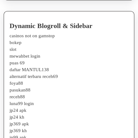
Dynamic Blogroll & Sidebar
casinos not on gamstop
bokep
slot
mewahbet login
puas 69
daftar MANTUL138
alternatif terbaru receh69
foya88
pasukan88
receh88
luna99 login
jp24 apk
jp24 kh
jp369 apk
jp369 kh
jp99 apk