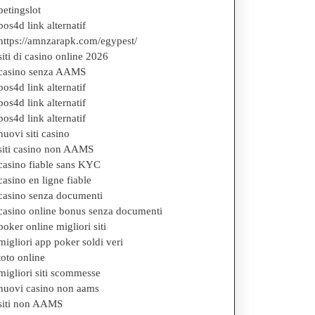
betingslot
pos4d link alternatif
https://amnzarapk.com/egypest/
siti di casino online 2026
casino senza AAMS
pos4d link alternatif
pos4d link alternatif
pos4d link alternatif
nuovi siti casino
siti casino non AAMS
casino fiable sans KYC
casino en ligne fiable
casino senza documenti
casino online bonus senza documenti
poker online migliori siti
migliori app poker soldi veri
toto online
migliori siti scommesse
nuovi casino non aams
siti non AAMS