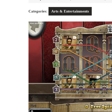
18,
Ando
2025
Categories:
Arts & Entertainments