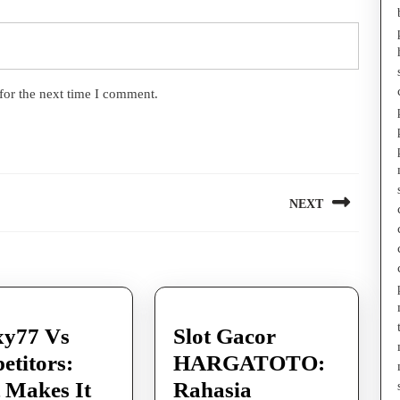
for the next time I comment.
NEXT
Next
post:
xy77 Vs
Slot Gacor
titors:
HARGATOTO:
 Makes It
Rahasia