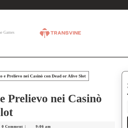
ne Games
o e Prelievo nei Casinò con Dead or Alive Slot
e Prelievo nei Casinò
lot
an
0 Comment
9:06 am
|