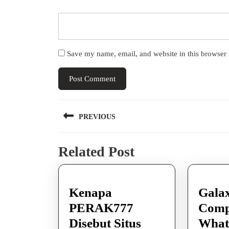
Save my name, email, and website in this browser 
Post
PREVIOUS
navigation
Previous
Related Post
post:
Kenapa
Gala
PERAK777
Compe
Disebut Situs
What