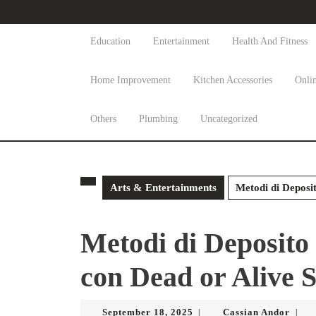
Skip
to
content
Education
Entertainment
Health And Fitness
Skip
to
Home Improvement
Kitchen Accessories
Onli
content
Others
Plumbing
Uncategorized
Arts & Entertainments
Metodi di Deposit
Metodi di Deposito 
con Dead or Alive S
September
Cassi
September 18, 2025
Cassian Andor
|
|