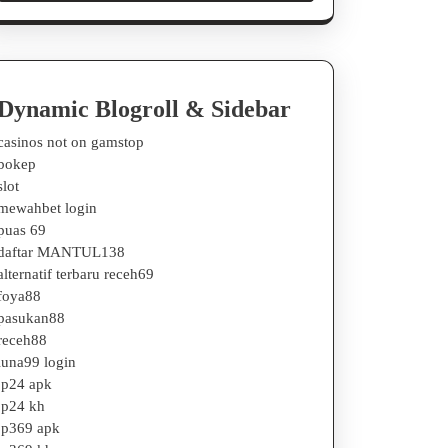
Dynamic Blogroll & Sidebar
casinos not on gamstop
bokep
slot
mewahbet login
puas 69
daftar MANTUL138
alternatif terbaru receh69
foya88
pasukan88
receh88
luna99 login
jp24 apk
jp24 kh
jp369 apk