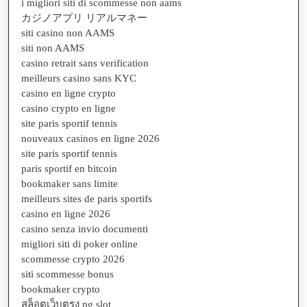
i migliori siti di scommesse non aams
カジノアプリ リアルマネー
siti casino non AAMS
siti non AAMS
casino retrait sans verification
meilleurs casino sans KYC
casino en ligne crypto
casino crypto en ligne
site paris sportif tennis
nouveaux casinos en ligne 2026
site paris sportif tennis
paris sportif en bitcoin
bookmaker sans limite
meilleurs sites de paris sportifs
casino en ligne 2026
casino senza invio documenti
migliori siti di poker online
scommesse crypto 2026
siti scommesse bonus
bookmaker crypto
สล็อตเว็บตรง pg slot