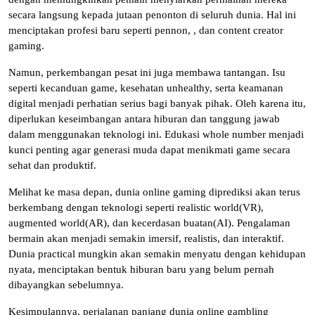
secara langsung kepada jutaan penonton di seluruh dunia. Hal ini
menciptakan profesi baru seperti pennon, , dan content creator
gaming.
Namun, perkembangan pesat ini juga membawa tantangan. Isu
seperti kecanduan game, kesehatan unhealthy, serta keamanan
digital menjadi perhatian serius bagi banyak pihak. Oleh karena itu,
diperlukan keseimbangan antara hiburan dan tanggung jawab
dalam menggunakan teknologi ini. Edukasi whole number menjadi
kunci penting agar generasi muda dapat menikmati game secara
sehat dan produktif.
Melihat ke masa depan, dunia online gaming diprediksi akan terus
berkembang dengan teknologi seperti realistic world(VR),
augmented world(AR), dan kecerdasan buatan(AI). Pengalaman
bermain akan menjadi semakin imersif, realistis, dan interaktif.
Dunia practical mungkin akan semakin menyatu dengan kehidupan
nyata, menciptakan bentuk hiburan baru yang belum pernah
dibayangkan sebelumnya.
Kesimpulannya, perjalanan panjang dunia online gambling