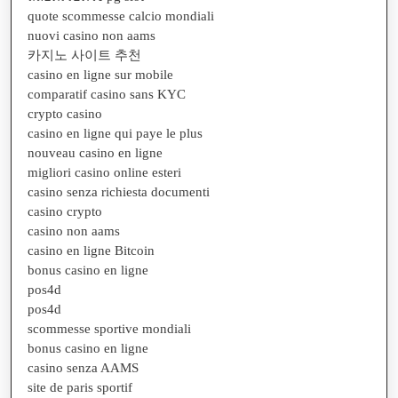
quote scommesse calcio mondiali
nuovi casino non aams
카지노 사이트 추천
casino en ligne sur mobile
comparatif casino sans KYC
crypto casino
casino en ligne qui paye le plus
nouveau casino en ligne
migliori casino online esteri
casino senza richiesta documenti
casino crypto
casino non aams
casino en ligne Bitcoin
bonus casino en ligne
pos4d
pos4d
scommesse sportive mondiali
bonus casino en ligne
casino senza AAMS
site de paris sportif