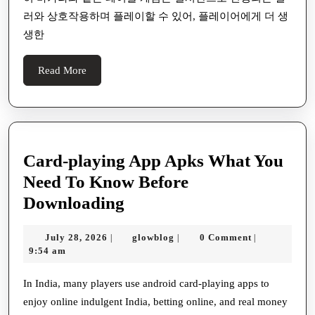
임
러와 상호작용하며 플레이할 수 있어, 플레이어에게 더 생
즐
생한
길
수
Read
Read More
More
있
는
사
이
Card-playing App Apks What You
트
Need To Know Before
랭
Card-
Downloading
킹
playing
July
glowblog
July 28, 2026
glowblog
0 Comment
|
|
|
App
28,
9:54 am
Apks
2026
What
In India, many players use android card-playing apps to
enjoy online indulgent India, betting online, and real money
You