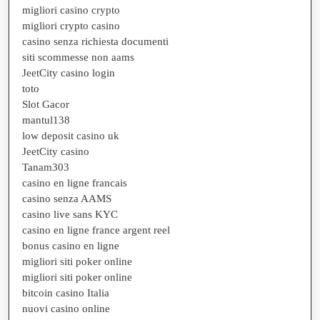
migliori casino crypto
migliori crypto casino
casino senza richiesta documenti
siti scommesse non aams
JeetCity casino login
toto
Slot Gacor
mantul138
low deposit casino uk
JeetCity casino
Tanam303
casino en ligne francais
casino senza AAMS
casino live sans KYC
casino en ligne france argent reel
bonus casino en ligne
migliori siti poker online
migliori siti poker online
bitcoin casino Italia
nuovi casino online