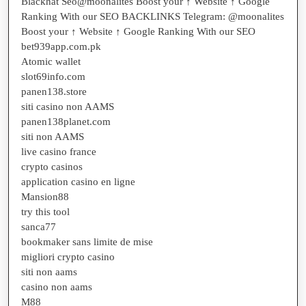
Blackhat Seo@moonalites Boost your ↑ Website ↑ Google
Ranking With our SEO BACKLINKS Telegram: @moonalites
Boost your ↑ Website ↑ Google Ranking With our SEO
bet939app.com.pk
Atomic wallet
slot69info.com
panen138.store
siti casino non AAMS
panen138planet.com
siti non AAMS
live casino france
crypto casinos
application casino en ligne
Mansion88
try this tool
sanca77
bookmaker sans limite de mise
migliori crypto casino
siti non aams
casino non aams
M88