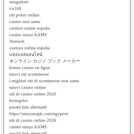
sungaitoto
vu168
siti poker online
casino non aams
casinos online españa
casino senza AAMS
Yearwin
casinos online españa
แทงบอลออนไลน์
オンライン カジノ ブック メーカー
bonus casino en ligne
nuovi siti scommesse
i migliori siti di scommesse non aams
nuovi casino online
siti di casino online 2026
betingslot
pos4d link alternatif
https://amnzarapk.com/egypest/
siti di casino online 2026
casino senza AAMS
pos4d link alternatif