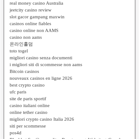
real money casino Australia
jeetcity casino review
slot gacor gampang maxwin
casinos online fiables
casino online non AAMS
casino non aams
온라인홀덤
toto togel
migliori casino senza documenti
i migliori siti di scommesse non aams
Bitcoin casinos
nouveaux casinos en ligne 2026
best crypto casino
ufc paris
site de paris sportif
casino italiani online
online tether casino
migliori crypto casino Italia 2026
siti per scommesse
pos4d