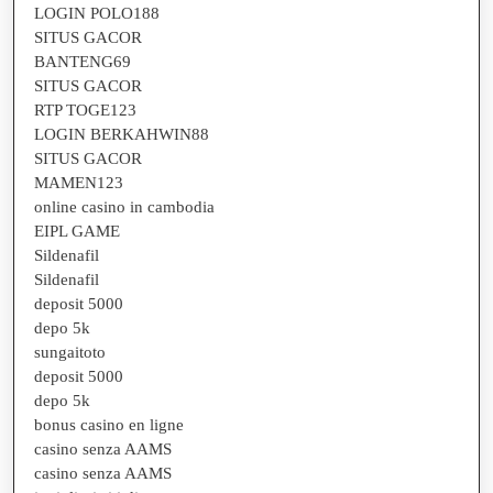
LOGIN POLO188
SITUS GACOR
BANTENG69
SITUS GACOR
RTP TOGE123
LOGIN BERKAHWIN88
SITUS GACOR
MAMEN123
online casino in cambodia
EIPL GAME
Sildenafil
Sildenafil
deposit 5000
depo 5k
sungaitoto
deposit 5000
depo 5k
bonus casino en ligne
casino senza AAMS
casino senza AAMS