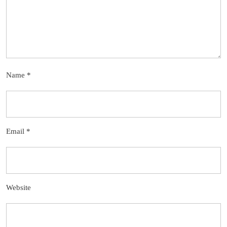
Name
*
Email
*
Website