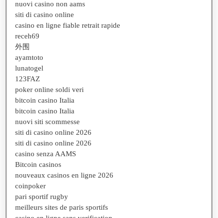
nuovi casino non aams
siti di casino online
casino en ligne fiable retrait rapide
receh69
外围
ayamtoto
lunatogel
123FAZ
poker online soldi veri
bitcoin casino Italia
bitcoin casino Italia
nuovi siti scommesse
siti di casino online 2026
siti di casino online 2026
casino senza AAMS
Bitcoin casinos
nouveaux casinos en ligne 2026
coinpoker
pari sportif rugby
meilleurs sites de paris sportifs
casino en ligne sans verification