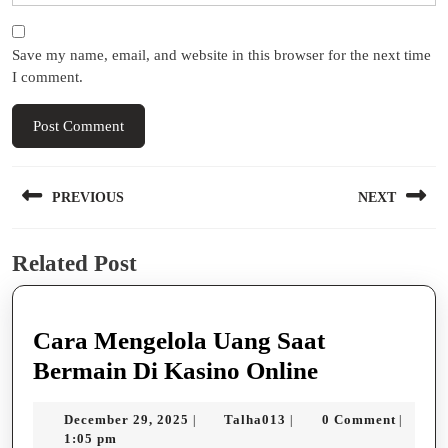
Save my name, email, and website in this browser for the next time
I comment.
Post
PREVIOUS
NEXT
navigation
Previous
Next
Related Post
post:
post:
Cara Mengelola Uang Saat
Cara
Bermain Di Kasino Online
Mengelola
December
Talha013
December 29, 2025
Talha013
0 Comment
|
|
|
Uang
29,
1:05 pm