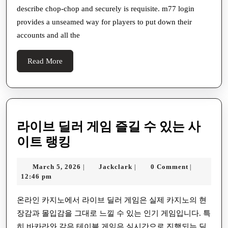
describe chop-chop and securely is requisite. m77 login
Report
provides a unseamed way for players to put down their
Well
accounts and all the
With
M77
Read
Read More
Login
More
라이브 딜러 게임 즐길 수 있는 사
라
이트 랭킹
이
March
Jackclark
March 5, 2026
Jackclark
0 Comment
|
|
|
브
5,
12:46 pm
딜
2026
러
온라인 카지노에서 라이브 딜러 게임은 실제 카지노의 현
장감과 몰입감을 그대로 느낄 수 있는 인기 게임입니다. 특
게
히 바카라와 같은 테이블 게임은 실시간으로 진행되는 딜