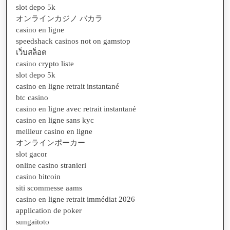
slot depo 5k
オンラインカジノ バカラ
casino en ligne
speedshack casinos not on gamstop
เว็บสล็อต
casino crypto liste
slot depo 5k
casino en ligne retrait instantané
btc casino
casino en ligne avec retrait instantané
casino en ligne sans kyc
meilleur casino en ligne
オンラインポーカー
slot gacor
online casino stranieri
casino bitcoin
siti scommesse aams
casino en ligne retrait immédiat 2026
application de poker
sungaitoto