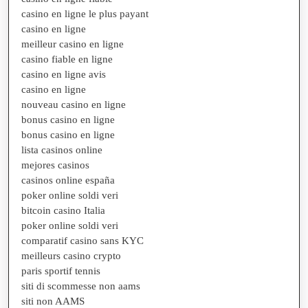
casino en ligne le plus payant
casino en ligne
meilleur casino en ligne
casino fiable en ligne
casino en ligne avis
casino en ligne
nouveau casino en ligne
bonus casino en ligne
bonus casino en ligne
lista casinos online
mejores casinos
casinos online españa
poker online soldi veri
bitcoin casino Italia
poker online soldi veri
comparatif casino sans KYC
meilleurs casino crypto
paris sportif tennis
siti di scommesse non aams
siti non AAMS