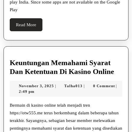
play India. Since some apps are not available on the Google
Need
Play
To
Know
Read
Read More
Before
More
Downloading
Keuntungan Memahami Syarat
Keun
Dan Ketentuan Di Kasino Online
Mema
November
Talha013
November 3, 2025
Talha013
0 Comment
|
|
|
Syara
3,
2:49 pm
Dan
2025
Kete
Bermain di kasino online telah menjadi tren
https://otw555.me terus berkembang dalam beberapa tahun
Di
terakhir. Sayangnya, sebagian besar member melewatkan
Kasi
pentingnya memahami syarat dan ketentuan yang disediakan