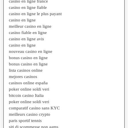
casino en ligne france
casino en ligne fiable
casino en ligne le plus payant
casino en ligne
meilleur casino en ligne
casino fiable en ligne
casino en ligne avis
casino en ligne
nouveau casino en ligne
bonus casino en ligne
bonus casino en ligne
lista casinos online
mejores casinos
casinos online españa
poker online soldi veri
bitcoin casino Italia
poker online soldi veri
comparatif casino sans KYC
meilleurs casino crypto
paris sportif tennis
siti di scommesse non aams