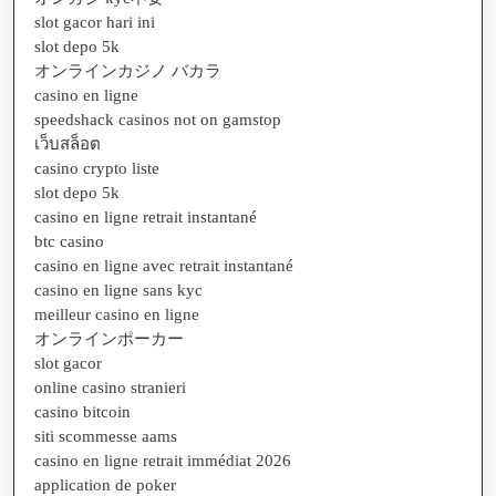
slot gacor hari ini
slot depo 5k
オンラインカジノ バカラ
casino en ligne
speedshack casinos not on gamstop
เว็บสล็อต
casino crypto liste
slot depo 5k
casino en ligne retrait instantané
btc casino
casino en ligne avec retrait instantané
casino en ligne sans kyc
meilleur casino en ligne
オンラインポーカー
slot gacor
online casino stranieri
casino bitcoin
siti scommesse aams
casino en ligne retrait immédiat 2026
application de poker