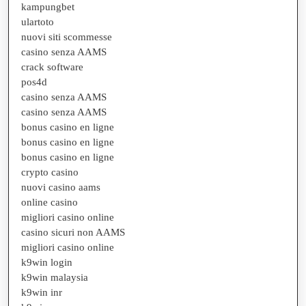
kampungbet
ulartoto
nuovi siti scommesse
casino senza AAMS
crack software
pos4d
casino senza AAMS
casino senza AAMS
bonus casino en ligne
bonus casino en ligne
bonus casino en ligne
crypto casino
nuovi casino aams
online casino
migliori casino online
casino sicuri non AAMS
migliori casino online
k9win login
k9win malaysia
k9win inr