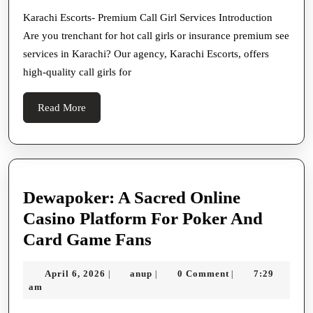
Karachi Escorts- Premium Call Girl Services Introduction
Are you trenchant for hot call girls or insurance premium see
services in Karachi? Our agency, Karachi Escorts, offers
high-quality call girls for
Read
Read More
More
Dewapoker: A Sacred Online
Casino Platform For Poker And
Dewapoker:
Card Game Fans
A
April
anup
April 6, 2026
anup
0 Comment
7:29
|
|
|
Sacred
6,
am
Online
2026