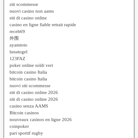
siti scommesse
nuovi casino non aams
siti di casino online
casino en ligne fiable retrait rapide
receh69
外围
ayamtoto
lunatogel
123FAZ
poker online soldi veri
bitcoin casino Italia
bitcoin casino Italia
nuovi siti scommesse
siti di casino online 2026
siti di casino online 2026
casino senza AAMS
Bitcoin casinos
nouveaux casinos en ligne 2026
coinpoker
pari sportif rugby