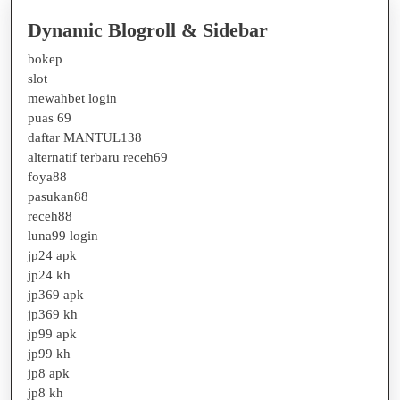
Dynamic Blogroll & Sidebar
bokep
slot
mewahbet login
puas 69
daftar MANTUL138
alternatif terbaru receh69
foya88
pasukan88
receh88
luna99 login
jp24 apk
jp24 kh
jp369 apk
jp369 kh
jp99 apk
jp99 kh
jp8 apk
jp8 kh