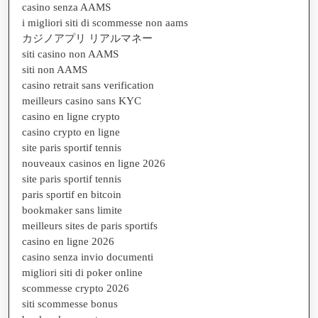
casino senza AAMS
i migliori siti di scommesse non aams
カジノアプリ リアルマネー
siti casino non AAMS
siti non AAMS
casino retrait sans verification
meilleurs casino sans KYC
casino en ligne crypto
casino crypto en ligne
site paris sportif tennis
nouveaux casinos en ligne 2026
site paris sportif tennis
paris sportif en bitcoin
bookmaker sans limite
meilleurs sites de paris sportifs
casino en ligne 2026
casino senza invio documenti
migliori siti di poker online
scommesse crypto 2026
siti scommesse bonus