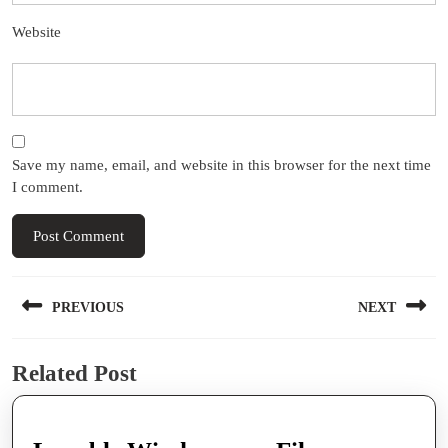
Website
Save my name, email, and website in this browser for the next time
I comment.
Post
PREVIOUS
NEXT
navigation
Previous
Next
Related Post
post:
post: