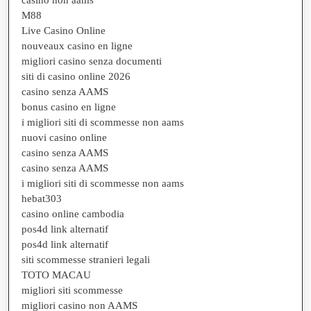
M88
Live Casino Online
nouveaux casino en ligne
migliori casino senza documenti
siti di casino online 2026
casino senza AAMS
bonus casino en ligne
i migliori siti di scommesse non aams
nuovi casino online
casino senza AAMS
casino senza AAMS
i migliori siti di scommesse non aams
hebat303
casino online cambodia
pos4d link alternatif
pos4d link alternatif
siti scommesse stranieri legali
TOTO MACAU
migliori siti scommesse
migliori casino non AAMS