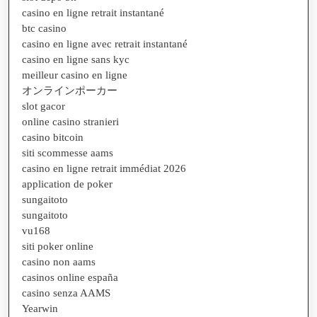
casino en ligne retrait instantané
btc casino
casino en ligne avec retrait instantané
casino en ligne sans kyc
meilleur casino en ligne
オンラインポーカー
slot gacor
online casino stranieri
casino bitcoin
siti scommesse aams
casino en ligne retrait immédiat 2026
application de poker
sungaitoto
sungaitoto
vu168
siti poker online
casino non aams
casinos online españa
casino senza AAMS
Yearwin