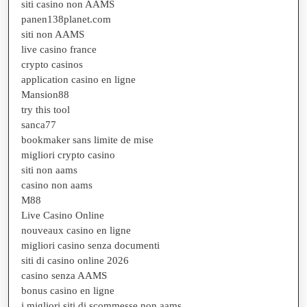
siti casino non AAMS
panen138planet.com
siti non AAMS
live casino france
crypto casinos
application casino en ligne
Mansion88
try this tool
sanca77
bookmaker sans limite de mise
migliori crypto casino
siti non aams
casino non aams
M88
Live Casino Online
nouveaux casino en ligne
migliori casino senza documenti
siti di casino online 2026
casino senza AAMS
bonus casino en ligne
i migliori siti di scommesse non aams