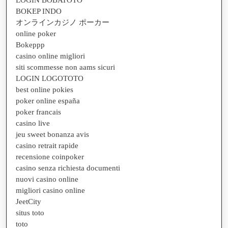
BOKEP INDO
オンラインカジノ ポーカー
online poker
Bokeppp
casino online migliori
siti scommesse non aams sicuri
LOGIN LOGOTOTO
best online pokies
poker online españa
poker francais
casino live
jeu sweet bonanza avis
casino retrait rapide
recensione coinpoker
casino senza richiesta documenti
nuovi casino online
migliori casino online
JeetCity
situs toto
toto