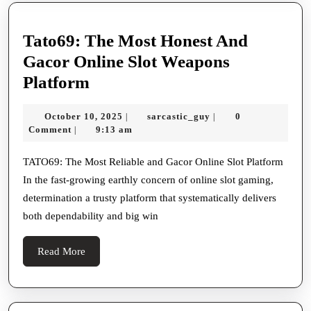
Tato69: The Most Honest And
Gacor Online Slot Weapons
Tato69:
Platform
The
October
sarcastic_guy
October 10, 2025
sarcastic_guy
0
|
|
Most
10,
Comment
9:13 am
|
Honest
2025
And
TATO69: The Most Reliable and Gacor Online Slot Platform
In the fast-growing earthly concern of online slot gaming,
Gacor
determination a trusty platform that systematically delivers
Online
both dependability and big win
Slot
Weapons
Read
Read More
Platform
More