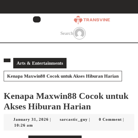
Skip
to
content
Skip
to
Search
content
Arts & Entertainments
Kenapa Maxwin88 Cocok untuk Akses Hiburan Harian
Kenapa Maxwin88 Cocok untuk
Akses Hiburan Harian
January
sarcastic_guy
January 31, 2026
sarcastic_guy
0 Comment
|
|
|
31,
10:26 am
2026