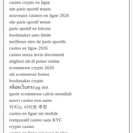
casino crypto en ligne
site paris sportif tennis
nouveaux casinos en ligne 2026
site paris sportif tennis
paris sportif en bitcoin
bookmaker sans limite
meilleurs sites de paris sportifs
casino en ligne 2026
casino senza invio documenti
migliori siti di poker online
scommesse crypto 2026
siti scommesse bonus
bookmaker crypto
สล็อตเว็บตรง pg slot
quote scommesse calcio mondiali
nuovi casino non aams
카지노 사이트 추천
casino en ligne sur mobile
comparatif casino sans KYC
crypto casino
casino en ligne qui paye le plus