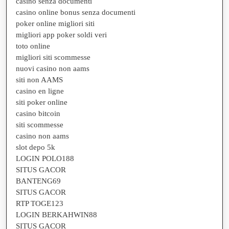
casino senza documenti
casino online bonus senza documenti
poker online migliori siti
migliori app poker soldi veri
toto online
migliori siti scommesse
nuovi casino non aams
siti non AAMS
casino en ligne
siti poker online
casino bitcoin
siti scommesse
casino non aams
slot depo 5k
LOGIN POLO188
SITUS GACOR
BANTENG69
SITUS GACOR
RTP TOGE123
LOGIN BERKAHWIN88
SITUS GACOR