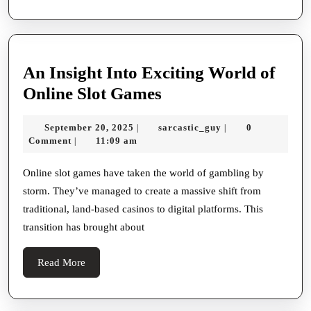
An Insight Into Exciting World of
An
Online Slot Games
Insight
September
sarcastic_guy
September 20, 2025
sarcastic_guy
0
|
|
Into
20,
Comment
11:09 am
|
Exciting
2025
World
Online slot games have taken the world of gambling by
storm. They’ve managed to create a massive shift from
of
traditional, land-based casinos to digital platforms. This
Online
transition has brought about
Slot
Games
Read
Read More
More