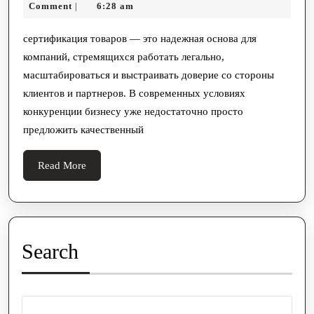
7,
Andor
Comment
6:28 am
|
повы
2025
довер
сертификация товаров — это надежная основа для
компаний, стремящихся работать легально,
клиен
масштабироваться и выстраивать доверие со стороны
клиентов и партнеров. В современных условиях
конкуренции бизнесу уже недостаточно просто
предложить качественный
Read
Read More
More
Search