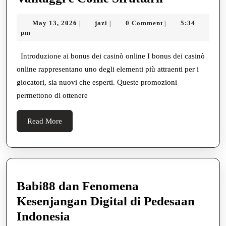
Casinò
May
jazi
May 13, 2026
jazi
0 Comment
5:34
|
|
|
Online:
13,
pm
Tipi,
2026
Vantaggi
Introduzione ai bonus dei casinò online I bonus dei casinò
online rappresentano uno degli elementi più attraenti per i
e
giocatori, sia nuovi che esperti. Queste promozioni
Come
permettono di ottenere
Sfruttarli
Read
Read More
More
Babi88 dan Fenomena
Kesenjangan Digital di Pedesaan
Babi88
Indonesia