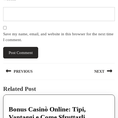
Save my name, email, and website in this browser for the next time
I comment.
Post
PREVIOUS
NEXT
navigation
Previous
Next
Related Post
post:
post:
Bonus Casinò Online: Tipi,
Bonus
Vantaggi e Come Sfruttarli