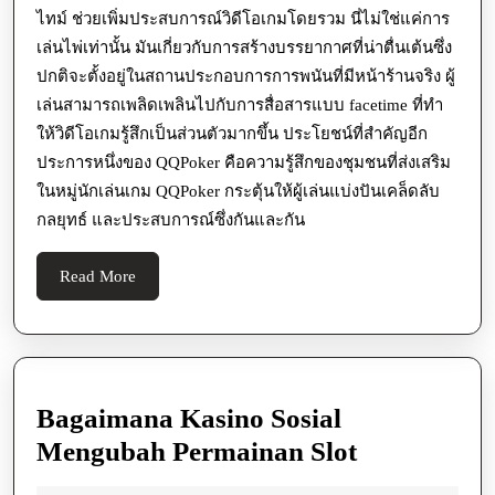
ไทม์ ช่วยเพิ่มประสบการณ์วิดีโอเกมโดยรวม นี่ไม่ใช่แค่การ
เล่นไพ่เท่านั้น มันเกี่ยวกับการสร้างบรรยากาศที่น่าตื่นเต้นซึ่ง
ปกติจะตั้งอยู่ในสถานประกอบการการพนันที่มีหน้าร้านจริง ผู้
เล่นสามารถเพลิดเพลินไปกับการสื่อสารแบบ facetime ที่ทํา
ให้วิดีโอเกมรู้สึกเป็นส่วนตัวมากขึ้น ประโยชน์ที่สําคัญอีก
ประการหนึ่งของ QQPoker คือความรู้สึกของชุมชนที่ส่งเสริม
ในหมู่นักเล่นเกม QQPoker กระตุ้นให้ผู้เล่นแบ่งปันเคล็ดลับ
กลยุทธ์ และประสบการณ์ซึ่งกันและกัน
Read
Read More
More
Bagaimana Kasino Sosial
Bagaimana
Mengubah Permainan Slot
Kasino