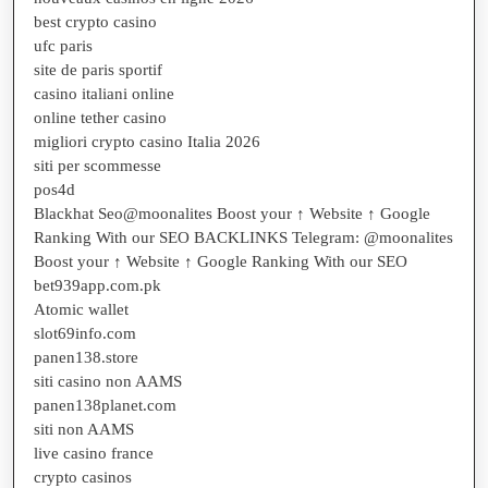
best crypto casino
ufc paris
site de paris sportif
casino italiani online
online tether casino
migliori crypto casino Italia 2026
siti per scommesse
pos4d
Blackhat Seo@moonalites Boost your ↑ Website ↑ Google
Ranking With our SEO BACKLINKS Telegram: @moonalites
Boost your ↑ Website ↑ Google Ranking With our SEO
bet939app.com.pk
Atomic wallet
slot69info.com
panen138.store
siti casino non AAMS
panen138planet.com
siti non AAMS
live casino france
crypto casinos