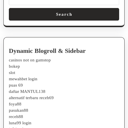
Search
Dynamic Blogroll & Sidebar
casinos not on gamstop
bokep
slot
mewahbet login
puas 69
daftar MANTUL138
alternatif terbaru receh69
foya88
pasukan88
receh88
luna99 login