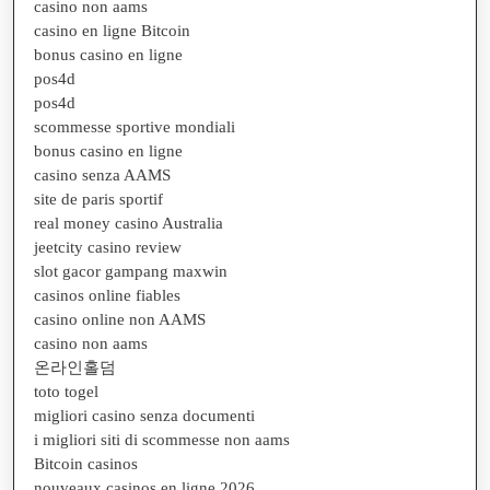
casino non aams
casino en ligne Bitcoin
bonus casino en ligne
pos4d
pos4d
scommesse sportive mondiali
bonus casino en ligne
casino senza AAMS
site de paris sportif
real money casino Australia
jeetcity casino review
slot gacor gampang maxwin
casinos online fiables
casino online non AAMS
casino non aams
온라인홀덤
toto togel
migliori casino senza documenti
i migliori siti di scommesse non aams
Bitcoin casinos
nouveaux casinos en ligne 2026