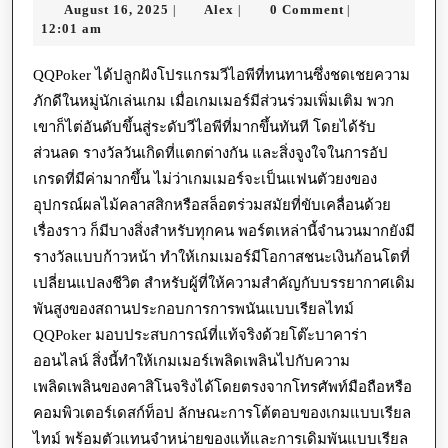
August
Alex
August 16, 2025
Alex
0 Comment
|
|
|
ใน
16,
12:01 am
QQPoker:
2025
คำ
QQPoker ได้ปลูกฝังโปรแกรมวีไอพีที่ทนทานซึ่งชดเชยความ
ภักดีในหมู่นักเล่นเกม เมื่อเกมเมอร์มีส่วนร่วมเพิ่มเติม พวก
แนะนำ
เขาก็ไต่อันดับขึ้นสู่ระดับวีไอพีที่มากขึ้นทันที โดยได้รับ
สำหรับ
ส่วนลด รางวัลวันเกิดที่แตกต่างกัน และสิ่งจูงใจในการอัป
มือ
เกรดที่มีค่ามากขึ้น ไม่ว่าเกมเมอร์จะเป็นแฟนตัวยงของ
ใหม่
อุปกรณ์ผลไม้คลาสสิกหรือสล็อตร่วมสมัยที่ขับเคลื่อนด้วย
เรื่องราว ก็มีบางสิ่งสําหรับทุกคน พอร์ตเหล่านี้จํานวนมากยังมี
รางวัลแบบก้าวหน้า ทําให้เกมเมอร์มีโอกาสชนะเงินก้อนโตที่
เปลี่ยนแปลงชีวิต สําหรับผู้ที่ให้ความสําคัญกับบรรยากาศเดิม
พันสูงของสถานประกอบการการพนันแบบเรียลไทม์
QQPoker มอบประสบการณ์ที่แท้จริงด้วยโต๊ะบาคาร่า
ออนไลน์ สิ่งนี้ทําให้เกมเมอร์เพลิดเพลินไปกับความ
เพลิดเพลินของคาสิโนจริงได้โดยตรงจากโทรศัพท์มือถือหรือ
คอมพิวเตอร์เดสก์ท็อป ลักษณะการโต้ตอบของเกมแบบเรียล
ไทม์ พร้อมตัวแทนจําหน่ายของแท้และการเดิมพันแบบเรียล