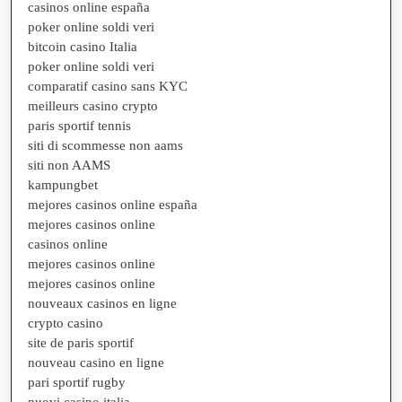
casinos online españa
poker online soldi veri
bitcoin casino Italia
poker online soldi veri
comparatif casino sans KYC
meilleurs casino crypto
paris sportif tennis
siti di scommesse non aams
siti non AAMS
kampungbet
mejores casinos online españa
mejores casinos online
casinos online
mejores casinos online
mejores casinos online
nouveaux casinos en ligne
crypto casino
site de paris sportif
nouveau casino en ligne
pari sportif rugby
nuovi casino italia