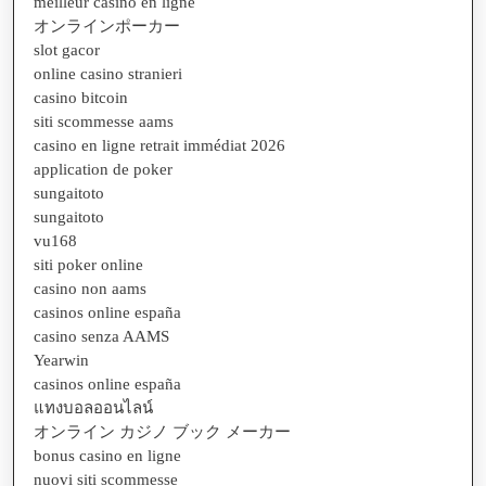
meilleur casino en ligne
オンラインポーカー
slot gacor
online casino stranieri
casino bitcoin
siti scommesse aams
casino en ligne retrait immédiat 2026
application de poker
sungaitoto
sungaitoto
vu168
siti poker online
casino non aams
casinos online españa
casino senza AAMS
Yearwin
casinos online españa
แทงบอลออนไลน์
オンライン カジノ ブック メーカー
bonus casino en ligne
nuovi siti scommesse