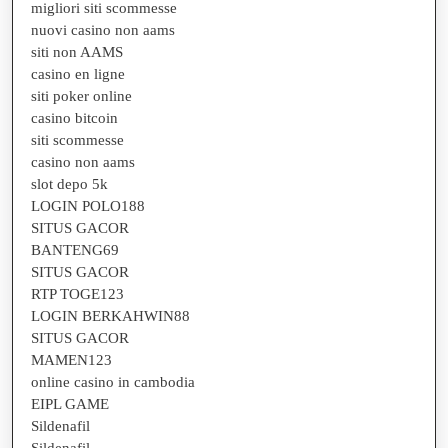
migliori siti scommesse
nuovi casino non aams
siti non AAMS
casino en ligne
siti poker online
casino bitcoin
siti scommesse
casino non aams
slot depo 5k
LOGIN POLO188
SITUS GACOR
BANTENG69
SITUS GACOR
RTP TOGE123
LOGIN BERKAHWIN88
SITUS GACOR
MAMEN123
online casino in cambodia
EIPL GAME
Sildenafil
Sildenafil