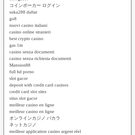
コインポーカー ログイン
suka288 daftar
go8
nuovi casino italiani
casino online stranieri
best crypto casino
gas 1m
casino senza documenti
casino senza richiesta documenti
Mansion88
full hd porno
slot gacor
deposit with credit card casinos
credit card slot sites
situs slot gacor
meilleur casino en ligne
meilleur casino en ligne
オンラインカジノ バカラ
ネットカジノ
meilleur application casino argent réel