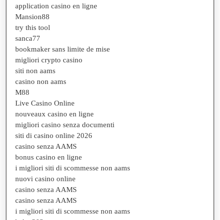
application casino en ligne
Mansion88
try this tool
sanca77
bookmaker sans limite de mise
migliori crypto casino
siti non aams
casino non aams
M88
Live Casino Online
nouveaux casino en ligne
migliori casino senza documenti
siti di casino online 2026
casino senza AAMS
bonus casino en ligne
i migliori siti di scommesse non aams
nuovi casino online
casino senza AAMS
casino senza AAMS
i migliori siti di scommesse non aams