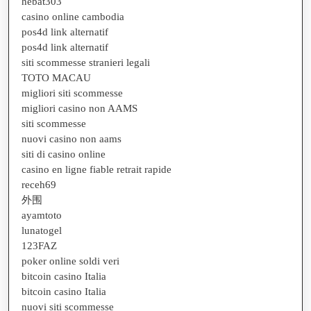
hebat303
casino online cambodia
pos4d link alternatif
pos4d link alternatif
siti scommesse stranieri legali
TOTO MACAU
migliori siti scommesse
migliori casino non AAMS
siti scommesse
nuovi casino non aams
siti di casino online
casino en ligne fiable retrait rapide
receh69
外围
ayamtoto
lunatogel
123FAZ
poker online soldi veri
bitcoin casino Italia
bitcoin casino Italia
nuovi siti scommesse