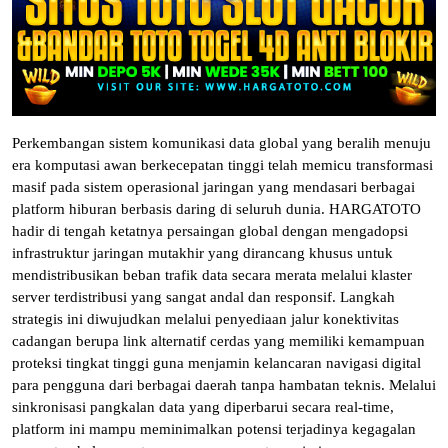
Perkembangan sistem komunikasi data global yang beralih menuju
era komputasi awan berkecepatan tinggi telah memicu transformasi
masif pada sistem operasional jaringan yang mendasari berbagai
platform hiburan berbasis daring di seluruh dunia. HARGATOTO
hadir di tengah ketatnya persaingan global dengan mengadopsi
infrastruktur jaringan mutakhir yang dirancang khusus untuk
mendistribusikan beban trafik data secara merata melalui klaster
server terdistribusi yang sangat andal dan responsif. Langkah
strategis ini diwujudkan melalui penyediaan jalur konektivitas
cadangan berupa link alternatif cerdas yang memiliki kemampuan
proteksi tingkat tinggi guna menjamin kelancaran navigasi digital
para pengguna dari berbagai daerah tanpa hambatan teknis. Melalui
sinkronisasi pangkalan data yang diperbarui secara real-time,
platform ini mampu meminimalkan potensi terjadinya kegagalan