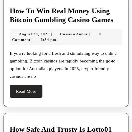
How To Win Real Money Using
How
Bitcoin Gambling Casino Games
To
August
Cassian
August 28, 2025
Cassian Andor
0
|
|
Win
28,
Andor
Comment
6:34 pm
|
Real
2025
Mone
If you re looking for a fresh and stimulating way to online
gambling, Bitcoin casinos are rapidly becoming the go-to
Using
option for Australian players. In 2025, crypto-friendly
Bitco
casinos are no
Gamb
Casin
Read
Read More
Game
More
How Safe And Trusty Is Lotto01