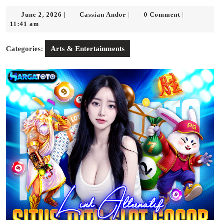
June
Cassian
June 2, 2026
Cassian Andor
0 Comment
|
|
|
2,
Andor
11:41 am
2026
Categories:
Arts & Entertainments