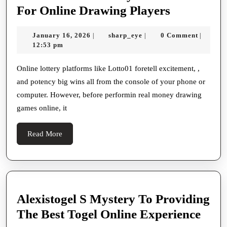
How
For Online Drawing Players
Safe
January
sharp_eye
January 16, 2026
sharp_eye
0 Comment
|
|
|
And
16,
12:53 pm
Trusty
2026
Is
Online lottery platforms like Lotto01 foretell excitement, ,
and potency big wins all from the console of your phone or
Lotto01
computer. However, before performin real money drawing
For
games online, it
Online
Drawing
Read
Read More
Players
More
Alexistogel S Mystery To Providing
Alex
The Best Togel Online Experience