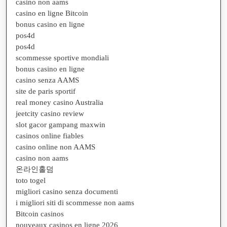
casino non aams
casino en ligne Bitcoin
bonus casino en ligne
pos4d
pos4d
scommesse sportive mondiali
bonus casino en ligne
casino senza AAMS
site de paris sportif
real money casino Australia
jeetcity casino review
slot gacor gampang maxwin
casinos online fiables
casino online non AAMS
casino non aams
온라인홀덤
toto togel
migliori casino senza documenti
i migliori siti di scommesse non aams
Bitcoin casinos
nouveaux casinos en ligne 2026