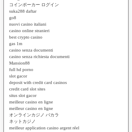
コインポーカー ログイン
suka288 daftar
go8
nuovi casino italiani
casino online stranieri
best crypto casino
gas 1m
casino senza documenti
casino senza richiesta documenti
Mansion88
full hd porno
slot gacor
deposit with credit card casinos
credit card slot sites
situs slot gacor
meilleur casino en ligne
meilleur casino en ligne
オンラインカジノ バカラ
ネットカジノ
meilleur application casino argent réel