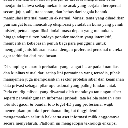
menjamin bahwa setiap mekanisme acak yang berjalan beroperasi
secara jujur, adil, transparan, dan bebas dari segala bentuk
manipulasi internal maupun eksternal. Variasi tema yang dihadirkan
pun sangat luas, mencakup eksplorasi peradaban kuno yang penuh
misteri, petualangan fiksi ilmiah masa depan yang memukau,
hingga adaptasi tren budaya populer modern yang interaktif,
memberikan kebebasan penuh bagi para pengguna untuk
mengganti jenis hiburan sesuai dengan preferensi personal mereka
agar terhindar dari rasa bosan.
Di samping menaruh perhatian yang sangat besar pada kuantitas
dan kualitas visual dari setiap lini permainan yang tersedia, pihak
manajemen juga memposisikan sektor proteksi siber dan keamanan
data privasi sebagai pilar operasional yang paling fundamental.
Pada era digitalisasi yang diwarnai oleh maraknya tantangan siber
seperti penyalahgunaan informasi pribadi, tata kelola sebuah
situs
toto
slot gacor & bandar toto togel 4D yang profesional wajib
menerapkan protokol pertahanan tingkat tinggi demi
mengamankan seluruh hak serta aset informasi milik anggotanya
secara menyeluruh. Platform ini mengadopsi teknologi enkripsi