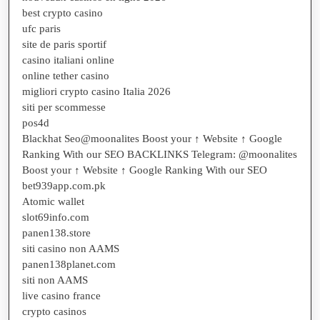
best crypto casino
ufc paris
site de paris sportif
casino italiani online
online tether casino
migliori crypto casino Italia 2026
siti per scommesse
pos4d
Blackhat Seo@moonalites Boost your ↑ Website ↑ Google
Ranking With our SEO BACKLINKS Telegram: @moonalites
Boost your ↑ Website ↑ Google Ranking With our SEO
bet939app.com.pk
Atomic wallet
slot69info.com
panen138.store
siti casino non AAMS
panen138planet.com
siti non AAMS
live casino france
crypto casinos