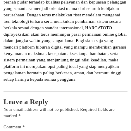
pernah pudar terhadap kualitas pelayanan dan kepuasan pelanggan
yang senantiasa menjadi orientasi utama dari seluruh kebijakan
perusahaan. Dengan terus melakukan riset mendalam mengenai
tren teknologi terbaru serta melakukan pembaruan sistem secara
berkala sesuai dengan standar internasional, HARGATOTO
diproyeksikan akan terus memimpin pasar permainan online global
dalam jangka waktu yang sangat lama. Bagi siapa saja yang
mencari platform hiburan digital yang mampu memberikan garansi
kenyamanan maksimal, kecepatan akses tanpa hambatan, serta
sistem permainan yang menjunjung tinggi nilai keadilan, maka
platform ini merupakan opsi paling ideal yang siap menyajikan
pengalaman bermain paling berkesan, aman, dan bermutu tinggi
setiap harinya kepada semua pengguna.
Leave a Reply
Your email address will not be published.
Required fields are
marked
*
Comment
*