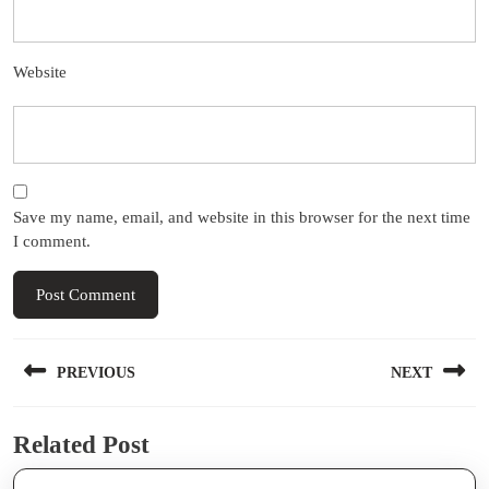
Website
Save my name, email, and website in this browser for the next time
I comment.
Post
PREVIOUS
NEXT
navigation
Previous
Next
Related Post
post:
post: