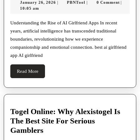
January
PBNTool
January 26, 2026
PBNTool
0 Comment
|
|
|
Best
26,
10:05 am
AI
2026
Girlf
Understanding the Rise of AI Girlfriend Apps In recent
years, artificial intelligence has transcended traditional
Apps
boundaries, revolutionizing how we experience
Enha
companionship and emotional connection. best ai girlfriend
Conn
app AI girlfriend
and
Perso
Read
Read More
More
in
the
Digit
Age
Togel Online: Why Alexistogel Is
The Best Site For Serious
Togel
Gamblers
Online: