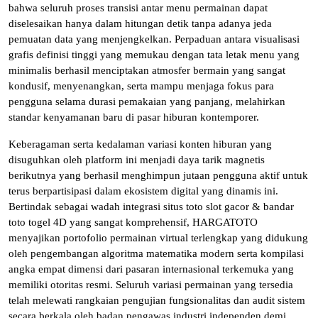
bahwa seluruh proses transisi antar menu permainan dapat
diselesaikan hanya dalam hitungan detik tanpa adanya jeda
pemuatan data yang menjengkelkan. Perpaduan antara visualisasi
grafis definisi tinggi yang memukau dengan tata letak menu yang
minimalis berhasil menciptakan atmosfer bermain yang sangat
kondusif, menyenangkan, serta mampu menjaga fokus para
pengguna selama durasi pemakaian yang panjang, melahirkan
standar kenyamanan baru di pasar hiburan kontemporer.
Keberagaman serta kedalaman variasi konten hiburan yang
disuguhkan oleh platform ini menjadi daya tarik magnetis
berikutnya yang berhasil menghimpun jutaan pengguna aktif untuk
terus berpartisipasi dalam ekosistem digital yang dinamis ini.
Bertindak sebagai wadah integrasi situs toto slot gacor & bandar
toto togel 4D yang sangat komprehensif, HARGATOTO
menyajikan portofolio permainan virtual terlengkap yang didukung
oleh pengembangan algoritma matematika modern serta kompilasi
angka empat dimensi dari pasaran internasional terkemuka yang
memiliki otoritas resmi. Seluruh variasi permainan yang tersedia
telah melewati rangkaian pengujian fungsionalitas dan audit sistem
secara berkala oleh badan pengawas industri independen demi