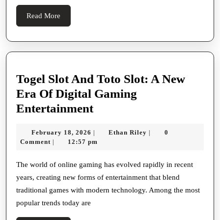
Read
Read More
More
Togel Slot And Toto Slot: A New
Era Of Digital Gaming
Togel
Entertainment
Slot
February
Ethan
February 18, 2026
Ethan Riley
0
|
|
And
18,
Riley
Comment
12:57 pm
|
Toto
2026
Slot:
The world of online gaming has evolved rapidly in recent
years, creating new forms of entertainment that blend
A
traditional games with modern technology. Among the most
New
popular trends today are
Era