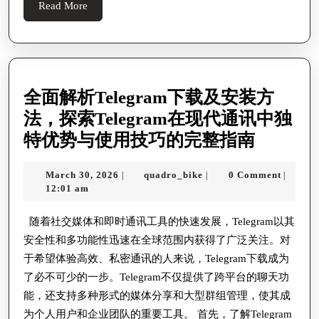
Read
Read More
3D,
More
And
Togel
2D
全面解析Telegram下载及安装方
法，探索Telegram在现代通讯中独
全
特优势与使用技巧的完整指南
面
March
quadro_bike
March 30, 2026
quadro_bike
0 Comment
|
|
|
解
30,
12:01 am
析
2026
Telegra
随着社交媒体和即时通讯工具的快速发展，Telegram以其
安全性和多功能性迅速在全球范围内获得了广泛关注。对
下
于希望体验高效、私密通讯的人来说，Telegram下载成为
载
了必不可少的一步。Telegram不仅提供了跨平台的聊天功
及
能，还支持多种形式的媒体分享和大型群组管理，使其成
安
为个人用户和企业团队的重要工具。 首先，了解Telegram