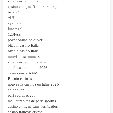
siti di casino online
casino en ligne fiable retrait rapide
receh69
外围
ayamtoto
lunatogel
123FAZ
poker online soldi veri
bitcoin casino Italia
bitcoin casino Italia
nuovi siti scommesse
siti di casino online 2026
siti di casino online 2026
casino senza AAMS
Bitcoin casinos
nouveaux casinos en ligne 2026
coinpoker
pari sportif rugby
meilleurs sites de paris sportifs
casino en ligne sans verification
casino français crypto