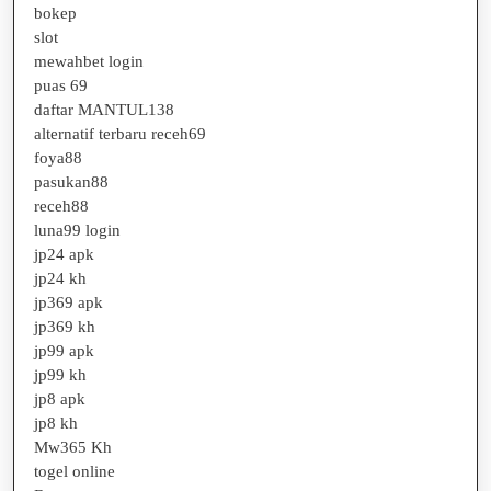
bokep
slot
mewahbet login
puas 69
daftar MANTUL138
alternatif terbaru receh69
foya88
pasukan88
receh88
luna99 login
jp24 apk
jp24 kh
jp369 apk
jp369 kh
jp99 apk
jp99 kh
jp8 apk
jp8 kh
Mw365 Kh
togel online