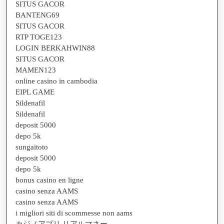
SITUS GACOR
BANTENG69
SITUS GACOR
RTP TOGE123
LOGIN BERKAHWIN88
SITUS GACOR
MAMEN123
online casino in cambodia
EIPL GAME
Sildenafil
Sildenafil
deposit 5000
depo 5k
sungaitoto
deposit 5000
depo 5k
bonus casino en ligne
casino senza AAMS
casino senza AAMS
i migliori siti di scommesse non aams
カジノアプリ リアルマネー