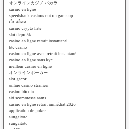
オンラインカジノ バカラ
casino en ligne
speedshack casinos not on gamstop
เว็บสล็อต
casino crypto liste
slot depo 5k
casino en ligne retrait instantané
btc casino
casino en ligne avec retrait instantané
casino en ligne sans kyc
meilleur casino en ligne
オンラインポーカー
slot gacor
online casino stranieri
casino bitcoin
siti scommesse aams
casino en ligne retrait immédiat 2026
application de poker
sungaitoto
sungaitoto