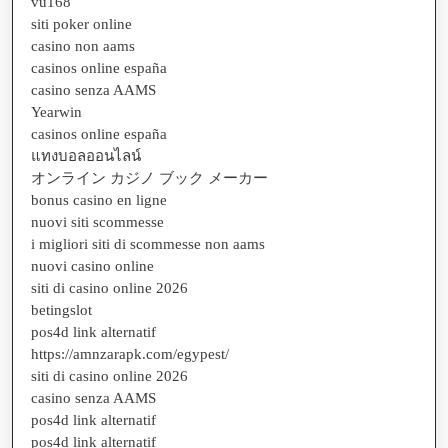
vu168
siti poker online
casino non aams
casinos online españa
casino senza AAMS
Yearwin
casinos online españa
แทงบอลออนไลน์
オンライン カジノ ブック メーカー
bonus casino en ligne
nuovi siti scommesse
i migliori siti di scommesse non aams
nuovi casino online
siti di casino online 2026
betingslot
pos4d link alternatif
https://amnzarapk.com/egypest/
siti di casino online 2026
casino senza AAMS
pos4d link alternatif
pos4d link alternatif