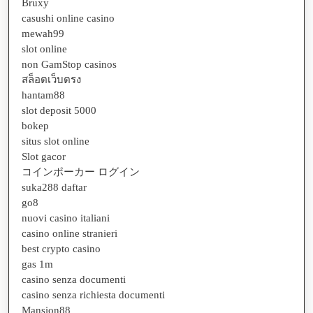
Bruxy
casushi online casino
mewah99
slot online
non GamStop casinos
สล็อตเว็บตรง
hantam88
slot deposit 5000
bokep
situs slot online
Slot gacor
コインポーカー ログイン
suka288 daftar
go8
nuovi casino italiani
casino online stranieri
best crypto casino
gas 1m
casino senza documenti
casino senza richiesta documenti
Mansion88