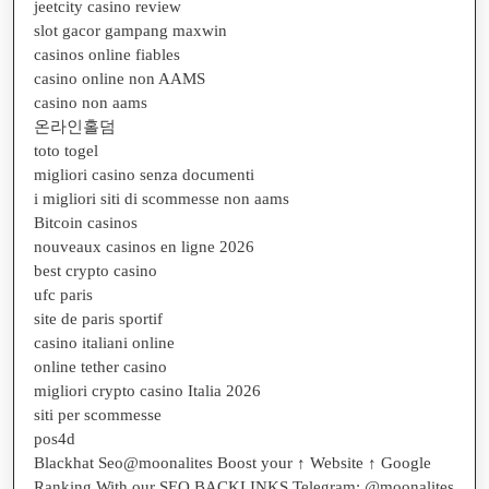
jeetcity casino review
slot gacor gampang maxwin
casinos online fiables
casino online non AAMS
casino non aams
온라인홀덤
toto togel
migliori casino senza documenti
i migliori siti di scommesse non aams
Bitcoin casinos
nouveaux casinos en ligne 2026
best crypto casino
ufc paris
site de paris sportif
casino italiani online
online tether casino
migliori crypto casino Italia 2026
siti per scommesse
pos4d
Blackhat Seo@moonalites Boost your ↑ Website ↑ Google
Ranking With our SEO BACKLINKS Telegram: @moonalites