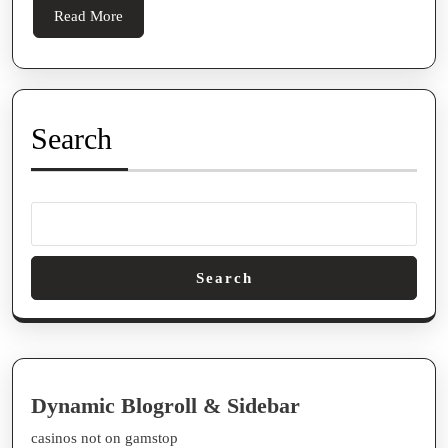
Of
Read
Read More
Digital
More
Gaming
Entertainment
Search
Search
Dynamic Blogroll & Sidebar
casinos not on gamstop