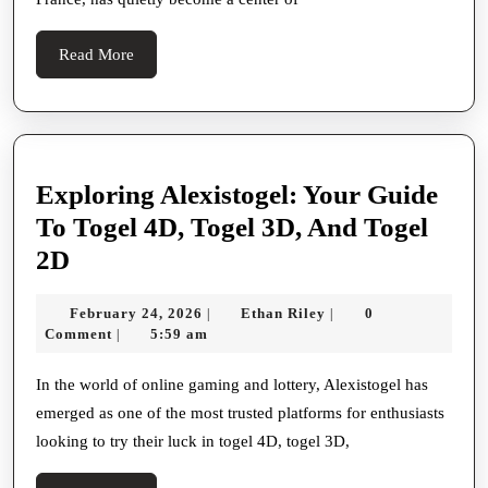
Culture,
And
Read
Read More
Sound
More
Collide
Exploring Alexistogel: Your Guide
To Togel 4D, Togel 3D, And Togel
Exploring
2D
Alexistogel:
February
Ethan
February 24, 2026
Ethan Riley
0
|
|
Your
24,
Riley
Comment
5:59 am
|
Guide
2026
To
In the world of online gaming and lottery, Alexistogel has
emerged as one of the most trusted platforms for enthusiasts
Togel
looking to try their luck in togel 4D, togel 3D,
4D,
Togel