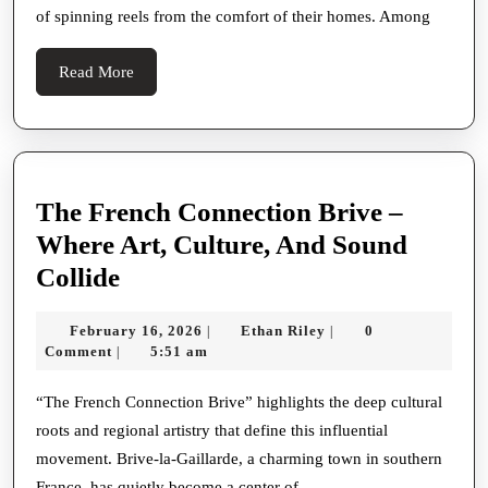
of spinning reels from the comfort of their homes. Among
Tru
Sit
Read
Read More
Slot
More
Gac
In
202
The French Connection Brive –
Where Art, Culture, And Sound
The
Collide
French
February
Ethan
February 16, 2026
Ethan Riley
0
|
|
Connection
16,
Riley
Comment
5:51 am
|
Brive
2026
–
“The French Connection Brive” highlights the deep cultural
roots and regional artistry that define this influential
Where
movement. Brive-la-Gaillarde, a charming town in southern
Art,
France, has quietly become a center of