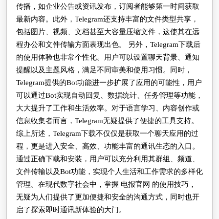
传播，如企业公告或资讯发布，订阅者能够第一时间获取
势
最新内容。此外，Telegram还支持丰富的文件类型共享，
与
包括图片、视频、文档甚至大容量压缩文件，这使其在远
使
程办公和文件传输方面表现出色。 另外，Telegram下载后
用
的使用体验也非常个性化。用户可以设置聊天背景、通知
技
提醒以及主题风格，满足不同审美和使用习惯。同时，
巧
Telegram提供的Bot功能进一步扩展了应用的可能性，用户
的
可以通过Bot实现自动回复、数据统计、任务管理等功能，
大大提升了工作和生活效率。对于语言学习、内容创作或
完
信息收集者而言，Telegram无疑提供了便捷的工具支持。
整
综上所述，Telegram下载不仅仅是获取一个聊天应用的过
指
程，更是进入安全、高效、功能丰富的通讯生态的入口。
南
通过正确下载和安装，用户可以充分利用其群组、频道、
文件传输以及Bot功能，实现个人生活和工作需求的多样化
管理。在现代数字社会中，掌握 电报官网 的使用技巧，
无疑为人们提供了更加便捷和安全的沟通方式，同时也开
启了探索即时通讯新体验的大门。