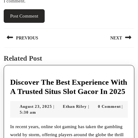
I comment.
Post
PREVIOUS
NEXT
navigation
Previous
Next
Related Post
post:
post:
Discover The Best Experience With
Dis
A Trusted Situs Slot Gacor In 2025
The
August
Ethan
August 23, 2025
Ethan Riley
0 Comment
|
|
|
Bes
23,
Riley
5:30 am
Exp
2025
Wit
In recent years, online slot gaming has taken the gambling
world by storm, offering players around the globe the thrill
A