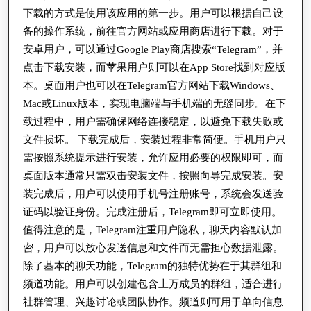
装
下载的方式是使用该应用的第一步。用户可以根据自己设
方
备的操作系统，前往官方网站或应用商店进行下载。对于
安卓用户，可以通过Google Play商店搜索“Telegram”，并
法，
点击下载安装，而苹果用户则可以在App Store找到对应版
探
本。桌面用户也可以在Telegram官方网站下载Windows、
索
Mac或Linux版本，实现电脑端与手机端的无缝同步。在下
Telegra
载过程中，用户需确保网络连接稳定，以避免下载失败或
在
文件损坏。 下载完成后，安装过程非常简便。手机用户只
现
需按照系统提示进行安装，允许应用必要的权限即可，而
代
桌面版本通常只需双击安装文件，按照向导完成安装。安
装完成后，用户可以使用手机号注册账号，系统会发送验
通
证码以验证身份。完成注册后，Telegram即可立即使用。
讯
值得注意的是，Telegram注重用户隐私，聊天内容默认加
中
密，用户可以放心发送信息和文件而无需担心数据泄露。
独
除了基本的聊天功能，Telegram的独特优势在于其群组和
特
频道功能。用户可以创建包含上万成员的群组，适合进行
优
社群管理、兴趣讨论或团队协作。频道则可用于单向信息