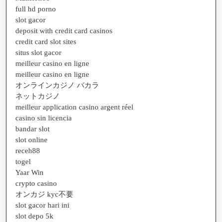
full hd porno
slot gacor
deposit with credit card casinos
credit card slot sites
situs slot gacor
meilleur casino en ligne
meilleur casino en ligne
オンラインカジノ バカラ
ネットカジノ
meilleur application casino argent réel
casino sin licencia
bandar slot
slot online
receh88
togel
Yaar Win
crypto casino
オンカジ kyc不要
slot gacor hari ini
slot depo 5k