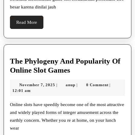
besar karena dinilai jauh
Read
Read More
More
The Phylogeny And Popularity Of
The
Online Slot Games
Phylogeny
November
anup
November 7, 2025
anup
0 Comment
|
|
|
And
7,
12:01 am
Popularity
2025
Of
Online slots have speedily become one of the most attractive
and widely played forms of integer amusement across the
Online
earthly concern. Whether you re at home, on your lunch
Slot
wear
Games