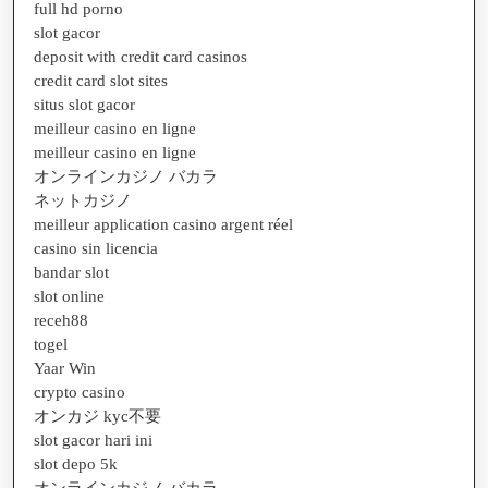
full hd porno
slot gacor
deposit with credit card casinos
credit card slot sites
situs slot gacor
meilleur casino en ligne
meilleur casino en ligne
オンラインカジノ バカラ
ネットカジノ
meilleur application casino argent réel
casino sin licencia
bandar slot
slot online
receh88
togel
Yaar Win
crypto casino
オンカジ kyc不要
slot gacor hari ini
slot depo 5k
オンラインカジノ バカラ