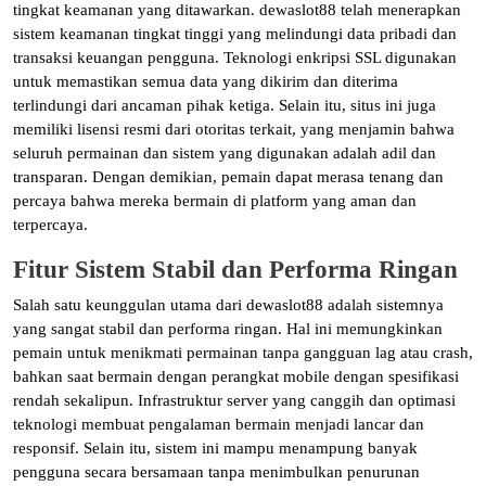
tingkat keamanan yang ditawarkan.
dewaslot88
telah menerapkan
sistem keamanan tingkat tinggi yang melindungi data pribadi dan
transaksi keuangan pengguna. Teknologi enkripsi SSL digunakan
untuk memastikan semua data yang dikirim dan diterima
terlindungi dari ancaman pihak ketiga. Selain itu, situs ini juga
memiliki lisensi resmi dari otoritas terkait, yang menjamin bahwa
seluruh permainan dan sistem yang digunakan adalah adil dan
transparan. Dengan demikian, pemain dapat merasa tenang dan
percaya bahwa mereka bermain di platform yang aman dan
terpercaya.
Fitur Sistem Stabil dan Performa Ringan
Salah satu keunggulan utama dari
dewaslot88
adalah sistemnya
yang sangat stabil dan performa ringan. Hal ini memungkinkan
pemain untuk menikmati permainan tanpa gangguan lag atau crash,
bahkan saat bermain dengan perangkat mobile dengan spesifikasi
rendah sekalipun. Infrastruktur server yang canggih dan optimasi
teknologi membuat pengalaman bermain menjadi lancar dan
responsif. Selain itu, sistem ini mampu menampung banyak
pengguna secara bersamaan tanpa menimbulkan penurunan