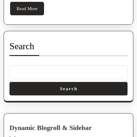
Read
Read More
More
Search
Search
Dynamic Blogroll & Sidebar