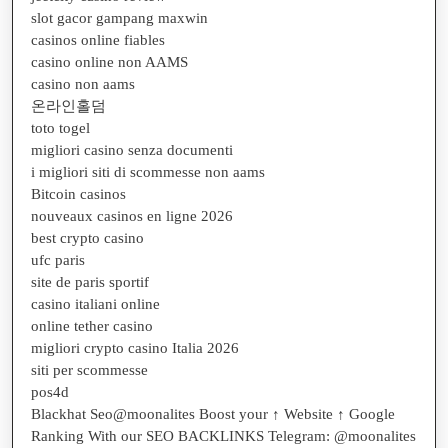
slot gacor gampang maxwin
casinos online fiables
casino online non AAMS
casino non aams
온라인홀덤
toto togel
migliori casino senza documenti
i migliori siti di scommesse non aams
Bitcoin casinos
nouveaux casinos en ligne 2026
best crypto casino
ufc paris
site de paris sportif
casino italiani online
online tether casino
migliori crypto casino Italia 2026
siti per scommesse
pos4d
Blackhat Seo@moonalites Boost your ↑ Website ↑ Google
Ranking With our SEO BACKLINKS Telegram: @moonalites