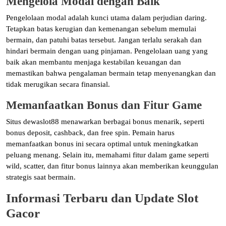
Mengelola Modal dengan Baik
Pengelolaan modal adalah kunci utama dalam perjudian daring.
Tetapkan batas kerugian dan kemenangan sebelum memulai
bermain, dan patuhi batas tersebut. Jangan terlalu serakah dan
hindari bermain dengan uang pinjaman. Pengelolaan uang yang
baik akan membantu menjaga kestabilan keuangan dan
memastikan bahwa pengalaman bermain tetap menyenangkan dan
tidak merugikan secara finansial.
Memanfaatkan Bonus dan Fitur Game
Situs
dewaslot88
menawarkan berbagai bonus menarik, seperti
bonus deposit, cashback, dan free spin. Pemain harus
memanfaatkan bonus ini secara optimal untuk meningkatkan
peluang menang. Selain itu, memahami fitur dalam game seperti
wild, scatter, dan fitur bonus lainnya akan memberikan keunggulan
strategis saat bermain.
Informasi Terbaru dan Update Slot
Gacor