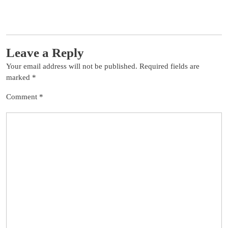
Leave a Reply
Your email address will not be published.
Required fields are
marked
*
Comment
*