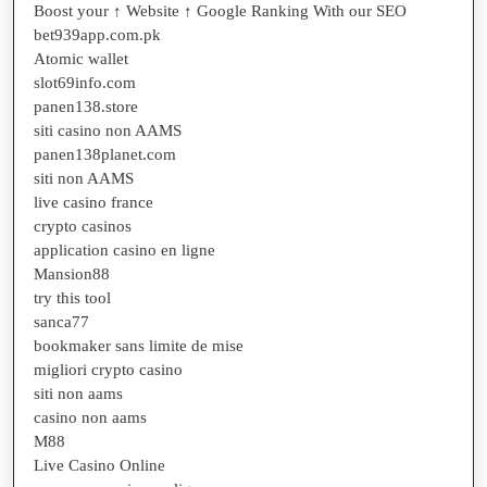
Boost your ↑ Website ↑ Google Ranking With our SEO
bet939app.com.pk
Atomic wallet
slot69info.com
panen138.store
siti casino non AAMS
panen138planet.com
siti non AAMS
live casino france
crypto casinos
application casino en ligne
Mansion88
try this tool
sanca77
bookmaker sans limite de mise
migliori crypto casino
siti non aams
casino non aams
M88
Live Casino Online