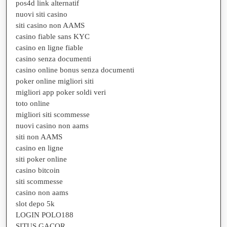
pos4d link alternatif
nuovi siti casino
siti casino non AAMS
casino fiable sans KYC
casino en ligne fiable
casino senza documenti
casino online bonus senza documenti
poker online migliori siti
migliori app poker soldi veri
toto online
migliori siti scommesse
nuovi casino non aams
siti non AAMS
casino en ligne
siti poker online
casino bitcoin
siti scommesse
casino non aams
slot depo 5k
LOGIN POLO188
SITUS GACOR