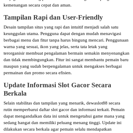
kemenangan secara cepat dan aman.
Tampilan Rapi dan User-Friendly
Desain tampilan situs yang rapi dan intuitif menjadi salah satu
keunggulan utama. Pengguna dapat dengan mudah menavigasi
berbagai menu dan fitur tanpa harus bingung mencari. Penggunaan
warna yang sesuai, ikon yang jelas, serta tata letak yang
terorganisir membuat pengalaman bermain semakin menyenangkan
dan tidak membingungkan. Fitur ini sangat membantu pemain baru
maupun yang sudah berpengalaman untuk mengakses berbagai
permainan dan promo secara efisien.
Update Informasi Slot Gacor Secara
Berkala
Selain stabilitas dan tampilan yang menarik,
dewaslot88
secara
rutin memperbarui daftar slot gacor dan informasi terkait. Pemain
dapat mengandalkan data ini untuk mengetahui game mana yang
sedang hangat dan memiliki peluang menang tinggi. Update ini
dilakukan secara berkala agar pemain selalu mendapatkan