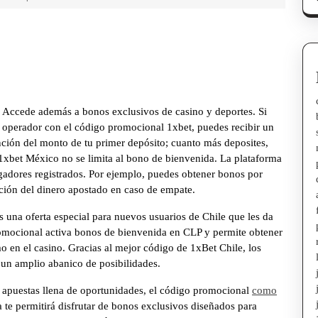
ccede además a bonos exclusivos de casino y deportes. Si
l operador con el código promocional 1xbet, puedes recibir un
ión del monto de tu primer depósito; cuanto más deposites,
 1xbet México no se limita al bono de bienvenida. La plataforma
ugadores registrados. Por ejemplo, puedes obtener bonos por
ución del dinero apostado en caso de empate.
una oferta especial para nuevos usuarios de Chile que les da
romocional activa bonos de bienvenida en CLP y permite obtener
o en el casino. Gracias al mejor código de 1xBet Chile, los
 un amplio abanico de posibilidades.
e apuestas llena de oportunidades, el código promocional
como
te permitirá disfrutar de bonos exclusivos diseñados para