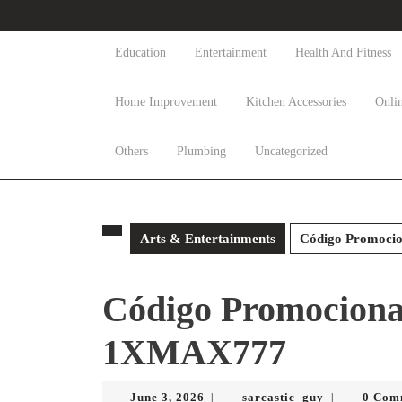
Skip
to
content
Education
Entertainment
Health And Fitness
Skip
to
Home Improvement
Kitchen Accessories
Onli
content
Others
Plumbing
Uncategorized
Arts & Entertainments
Código Promoci
Código Promociona
1XMAX777
June
sarcastic_gu
June 3, 2026
sarcastic_guy
0 Com
|
|