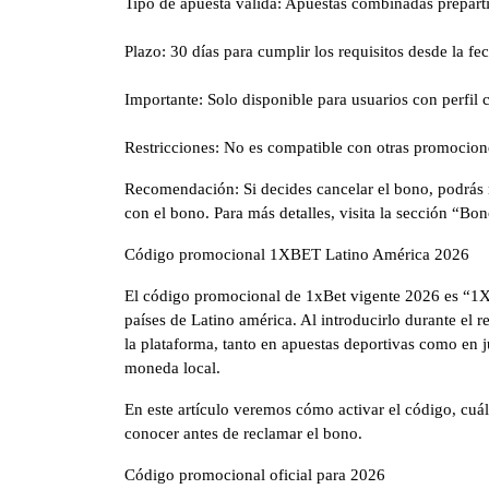
Tipo de apuesta válida: Apuestas combinadas prepart
Plazo: 30 días para cumplir los requisitos desde la fec
Importante: Solo disponible para usuarios con perfil 
Restricciones: No es compatible con otras promocion
Recomendación: Si decides cancelar el bono, podrás r
con el bono. Para más detalles, visita la sección “Bon
Código promocional 1XBET Latino América 2026
El código promocional de 1xBet vigente 2026 es “1
países de Latino américa. Al introducirlo durante el r
la plataforma, tanto en apuestas deportivas como en 
moneda local.
En este artículo veremos cómo activar el código, cuál
conocer antes de reclamar el bono.
Código promocional oficial para 2026