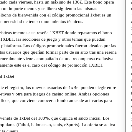
izado cada viernes, hasta un máximo de 130€. Este bono opera
 un importe menor, y se libera siguiendo las mismas
elbono de bienvenida con el código promocional 1xbet es un
sin necesidad de tener conocimientos técnicos.
erísticas traemos esta reseña 1XBET donde repasamos el bono
l 1XBET, las secciones de juego y otros temas que puedan
sa plataforma. Los códigos promocionales fueron ideados por las
 los usuarios que querían formar parte de su sitio tras una reseña
al generalmente viene acompañado de una recompensa exclusiva
samente este es el caso del código de promoción 1XBET.
al 1xBet
el registro, los nuevos usuarios de 1xBet pueden elegir entre
rtivas y otra para juegos de casino online. Ambas opciones
ficos, que conviene conocer a fondo antes de activarlos para
venida de 1xBet del 100%, que duplica el saldo inicial. Los
pulares (fútbol, baloncesto, tenis, eSports). La oferta se activa
 la cuenta.