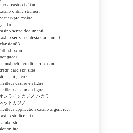
nuovi casino italiani
casino online stranieri
best crypto casino
gas 1m
casino senza documenti
casino senza richiesta documenti
Mansion88
full hd porno
slot gacor
deposit with credit card casinos
credit card slot sites
situs slot gacor
meilleur casino en ligne
meilleur casino en ligne
オンラインカジノ バカラ
ネットカジノ
meilleur application casino argent réel
casino sin licencia
bandar slot
slot online