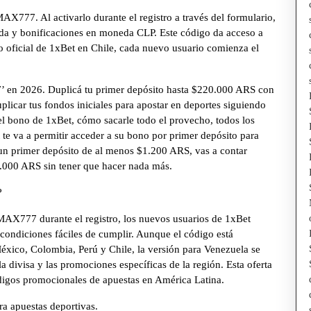
X777. Al activarlo durante el registro a través del formulario,
ida y bonificaciones en moneda CLP. Este código da acceso a
 oficial de 1xBet en Chile, cada nuevo usuario comienza el
en 2026. Duplicá tu primer depósito hasta $220.000 ARS con
licar tus fondos iniciales para apostar en deportes siguiendo
 el bono de 1xBet, cómo sacarle todo el provecho, todos los
 te va a permitir acceder a su bono por primer depósito para
r un primer depósito de al menos $1.200 ARS, vas a contar
.000 ARS sin tener que hacer nada más.
?
AX777 durante el registro, los nuevos usuarios de 1xBet
ondiciones fáciles de cumplir. Aunque el código está
éxico, Colombia, Perú y Chile, la versión para Venezuela se
a divisa y las promociones específicas de la región. Esta oferta
ódigos promocionales de apuestas en América Latina.
a apuestas deportivas.