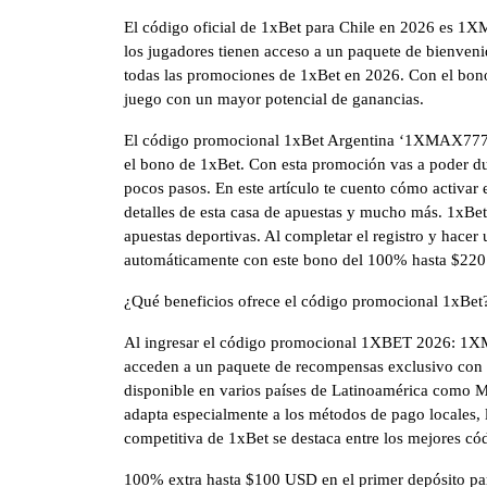
El código oficial de 1xBet para Chile en 2026 es 1XMA
los jugadores tienen acceso a un paquete de bienven
todas las promociones de 1xBet en 2026. Con el bono
juego con un mayor potencial de ganancias.
El código promocional 1xBet Argentina ‘1XMAX777’ 
el bono de 1xBet. Con esta promoción vas a poder dup
pocos pasos. En este artículo te cuento cómo activar
detalles de esta casa de apuestas y mucho más. 1xBet
apuestas deportivas. Al completar el registro y hace
automáticamente con este bono del 100% hasta $220
¿Qué beneficios ofrece el código promocional 1xBet
Al ingresar el código promocional 1XBET 2026: 1XM
acceden a un paquete de recompensas exclusivo con c
disponible en varios países de Latinoamérica como M
adapta especialmente a los métodos de pago locales, l
competitiva de 1xBet se destaca entre los mejores c
100% extra hasta $100 USD en el primer depósito par