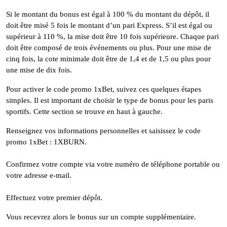
Si le montant du bonus est égal à 100 % du montant du dépôt, il
doit être misé 5 fois le montant d’un pari Express. S’il est égal ou
supérieur à 110 %, la mise doit être 10 fois supérieure. Chaque pari
doit être composé de trois événements ou plus. Pour une mise de
cinq fois, la cote minimale doit être de 1,4 et de 1,5 ou plus pour
une mise de dix fois.
Pour activer le code promo 1xBet, suivez ces quelques étapes
simples. Il est important de choisir le type de bonus pour les paris
sportifs. Cette section se trouve en haut à gauche.
Renseignez vos informations personnelles et saisissez le code
promo 1xBet : 1XBURN.
Confirmez votre compte via votre numéro de téléphone portable ou
votre adresse e-mail.
Effectuez votre premier dépôt.
Vous recevrez alors le bonus sur un compte supplémentaire.