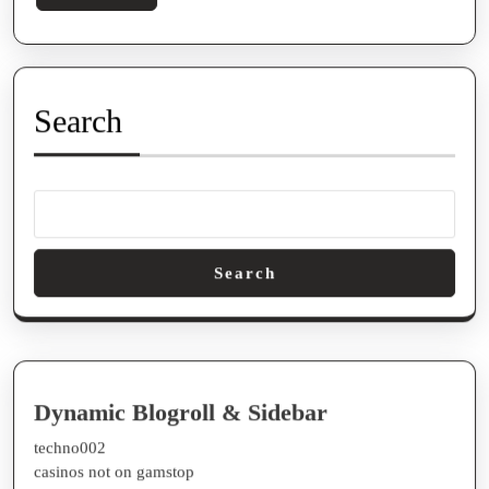
for
More
Secure
Access
Search
Search
Dynamic Blogroll & Sidebar
techno002
casinos not on gamstop