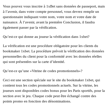
Vous pouvez vous inscrire à 1xBet sans données de passeport, mais
à l’avenir, dans votre compte personnel, vous devrez remplir un
questionnaire indiquant votre nom, votre nom et votre date de
naissance. À l’avenir, avant la première Conclusion, il faudra
également passer par la vérification.
Qu’est-ce qui donne au joueur la vérification dans 1xbet?
La vérification est une procédure obligatoire pour les clients du
bookmaker 1xbet. La procédure prévoit la vérification des données
personnelles du client pour la conformité avec les données réelles
qui sont présentées sur la carte d’identité.
Qu’est-ce qu’une «Vitrine de codes promotionnels»?
Ceci est une section spéciale sur le site du bookmaker 1xbet, qui
contient tous les codes promotionnels actuels. Sur la vitrine, les
joueurs sont disponibles codes bonus pour les Paris sportifs, pour la
section avec le jeu. Chaque code peut être échangé contre des
points promo en fonction des dénominations.