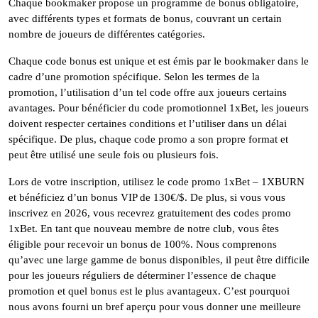
Chaque bookmaker propose un programme de bonus obligatoire,
avec différents types et formats de bonus, couvrant un certain
nombre de joueurs de différentes catégories.
Chaque code bonus est unique et est émis par le bookmaker dans le
cadre d’une promotion spécifique. Selon les termes de la
promotion, l’utilisation d’un tel code offre aux joueurs certains
avantages. Pour bénéficier du code promotionnel 1xBet, les joueurs
doivent respecter certaines conditions et l’utiliser dans un délai
spécifique. De plus, chaque code promo a son propre format et
peut être utilisé une seule fois ou plusieurs fois.
Lors de votre inscription, utilisez le code promo 1xBet – 1XBURN
et bénéficiez d’un bonus VIP de 130€/$. De plus, si vous vous
inscrivez en 2026, vous recevrez gratuitement des codes promo
1xBet. En tant que nouveau membre de notre club, vous êtes
éligible pour recevoir un bonus de 100%. Nous comprenons
qu’avec une large gamme de bonus disponibles, il peut être difficile
pour les joueurs réguliers de déterminer l’essence de chaque
promotion et quel bonus est le plus avantageux. C’est pourquoi
nous avons fourni un bref aperçu pour vous donner une meilleure