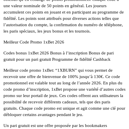
une valeur nominale de 50 points en général. Les joueurs
accumulent ces points en jouant et en participant au programme de
fidélité. Les points sont attribués pour diverses actions telles que
l’autorisation du compte, la confirmation du numéro de téléphone,
les paris spéciaux, les jeux bonus et les tournois.
Meilleur Code Promo 1xBet 2026
Codes bonus 1xBet 2026 Bonus à l’inscription Bonus de pari
gratuit pour un pari gratuit Programme de fidélité Cashback
Meilleur code promo 1xBet: “1XBURN” qui vous permet de
recevoir une offre de bienvenue de 100% jusqu’à 130€. Ce code
promotionnel est valable tout au long de l’année 2026. En plus du
code promo d’inscription, 1xBet propose une variété d’autres codes
promo sur leur portail de jeux. Ces codes offrent aux utilisateurs la
possibilité de recevoir différents cadeaux, tels que des paris
gratuits. Chaque code promo est unique et agit comme une clé pour
débloquer certains avantages pendant le jeu.
Un pari gratuit est une offre proposée par les bookmakers