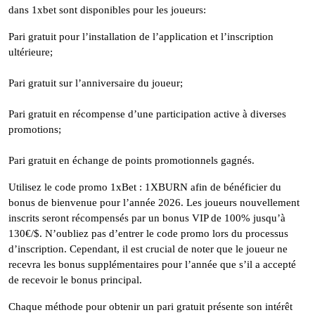
dans 1xbet sont disponibles pour les joueurs:
Pari gratuit pour l’installation de l’application et l’inscription
ultérieure;
Pari gratuit sur l’anniversaire du joueur;
Pari gratuit en récompense d’une participation active à diverses
promotions;
Pari gratuit en échange de points promotionnels gagnés.
Utilisez le code promo 1xBet : 1XBURN afin de bénéficier du
bonus de bienvenue pour l’année 2026. Les joueurs nouvellement
inscrits seront récompensés par un bonus VIP de 100% jusqu’à
130€/$. N’oubliez pas d’entrer le code promo lors du processus
d’inscription. Cependant, il est crucial de noter que le joueur ne
recevra les bonus supplémentaires pour l’année que s’il a accepté
de recevoir le bonus principal.
Chaque méthode pour obtenir un pari gratuit présente son intérêt