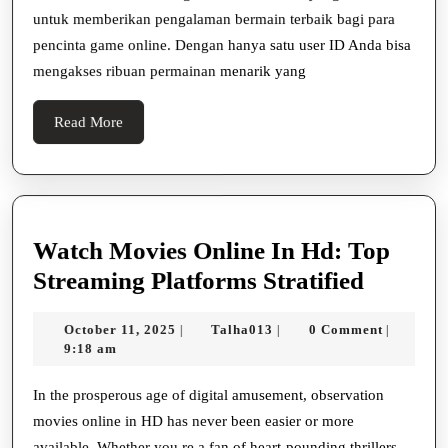
untuk memberikan pengalaman bermain terbaik bagi para
Potongan
pencinta game online. Dengan hanya satu user ID Anda bisa
&
mengakses ribuan permainan menarik yang
Tanpa
Hambatan
Read
Read More
More
Watch Movies Online In Hd: Top
Watch
Streaming Platforms Stratified
Movies
October
Talha013
October 11, 2025
Talha013
0 Comment
|
|
|
Online
11,
9:18 am
In
2025
Hd:
In the prosperous age of digital amusement, observation
movies online in HD has never been easier or more
Top
available. Whether you re a fan of heart-pounding thrillers,