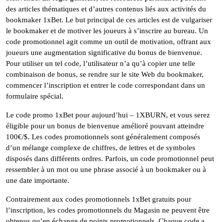
des articles thématiques et d’autres contenus liés aux activités du
bookmaker 1xBet. Le but principal de ces articles est de vulgariser
le bookmaker et de motiver les joueurs à s’inscrire au bureau. Un
code promotionnel agit comme un outil de motivation, offrant aux
joueurs une augmentation significative du bonus de bienvenue.
Pour utiliser un tel code, l’utilisateur n’a qu’à copier une telle
combinaison de bonus, se rendre sur le site Web du bookmaker,
commencer l’inscription et entrer le code correspondant dans un
formulaire spécial.
Le code promo 1xBet pour aujourd’hui – 1XBURN, et vous serez
éligible pour un bonus de bienvenue amélioré pouvant atteindre
100€/$. Les codes promotionnels sont généralement composés
d’un mélange complexe de chiffres, de lettres et de symboles
disposés dans différents ordres. Parfois, un code promotionnel peut
ressembler à un mot ou une phrase associé à un bookmaker ou à
une date importante.
Contrairement aux codes promotionnels 1xBet gratuits pour
l’inscription, les codes promotionnels du Magasin ne peuvent être
obtenus qu’en échange de points promotionnels. Chaque code a