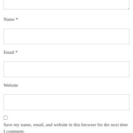
Name
*
Email
*
Website
Save my name, email, and website in this browser for the next time
I comment.