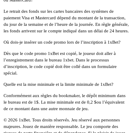
Le retrait des fonds sur les cartes bancaires des systèmes de
paiement Visa et Mastercard dépend du montant de la transaction,
du jour de la semaine et de l’heure de la journée. En règle générale,
les fonds arrivent sur le compte indiqué dans un délai de 24 heures.
Où dois-je insérer un code promo lors de l’inscription à 1xBet?
Dès que le code promo 1xBet est copié, le joueur doit aller à
l’enregistrement dans le bureau 1xbet. Dans le processus
d’inscription, le code copié doit être collé dans un formulaire
spécial.
Quelle est la mise minimale et la limite minimale de 1xBet?
Conformément aux règles du bookmaker, le dépôt minimum dans
le bureau est de 1$. La mise minimale est de 0,2 $ou l’équivalent
de ce montant dans une autre monnaie de jeu.
© 2026 1xBet. Tous droits réservés. Jeu réservé aux personnes
majeures. Jouez de manière responsable. Le jeu comporte des
risques de perte financière et de dépendance. Si le plaisir de jouer