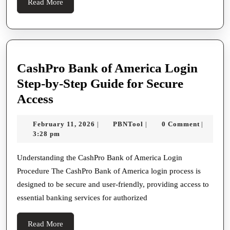
Read
Read More
More
CashPro Bank of America Login
Step-by-Step Guide for Secure
CashPro
Access
Bank
February
PBNTool
February 11, 2026
PBNTool
0 Comment
|
|
|
of
11,
3:28 pm
America
2026
Login
Understanding the CashPro Bank of America Login
Procedure The CashPro Bank of America login process is
Step-
designed to be secure and user-friendly, providing access to
by-
essential banking services for authorized
Step
Guide
Read
Read More