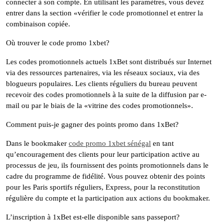
connecter à son compte. En utilisant les paramètres, vous devez
entrer dans la section «vérifier le code promotionnel et entrer la
combinaison copiée.
Où trouver le code promo 1xbet?
Les codes promotionnels actuels 1xBet sont distribués sur Internet
via des ressources partenaires, via les réseaux sociaux, via des
blogueurs populaires. Les clients réguliers du bureau peuvent
recevoir des codes promotionnels à la suite de la diffusion par e-
mail ou par le biais de la «vitrine des codes promotionnels».
Comment puis-je gagner des points promo dans 1xBet?
Dans le bookmaker
code promo 1xbet sénégal
en tant
qu’encouragement des clients pour leur participation active au
processus de jeu, ils fournissent des points promotionnels dans le
cadre du programme de fidélité. Vous pouvez obtenir des points
pour les Paris sportifs réguliers, Express, pour la reconstitution
régulière du compte et la participation aux actions du bookmaker.
L’inscription à 1xBet est-elle disponible sans passeport?