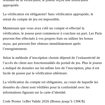
appropriée.
La vérification est obligatoire! Sans vérification appropriée, le
retrait du compte de jeu est impossible.
Maintenant que vous avez créé un compte et effectué la
vérification, le joueur peut commencer à conclure un pari. Les Paris
peuvent être effectués à vos propres frais ou utiliser les bonus
reçus, qui peuvent être obtenus immédiatement après
l’enregistrement.
Selon la méthode d’inscription choisie dépend de l’exhaustivité de
l’accès du client aux fonctionnalités du portail de jeu. Plus le joueur
a indiqué de données sur lui-même lors de l’inscription, plus il est
facile de passer par la vérification ultérieure.
La vérification du compte est obligatoire, au cours de laquelle les
données du client sont vérifiées pour la conformité avec les
informations figurant sur la carte d’identité.
Code Promo 1xBet Valide 2026 (Bonus jusqu’à 130€/$)