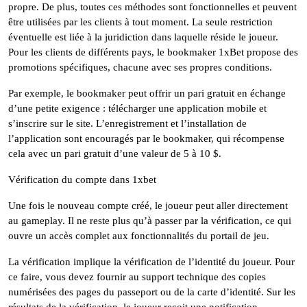
propre. De plus, toutes ces méthodes sont fonctionnelles et peuvent
être utilisées par les clients à tout moment. La seule restriction
éventuelle est liée à la juridiction dans laquelle réside le joueur.
Pour les clients de différents pays, le bookmaker 1xBet propose des
promotions spécifiques, chacune avec ses propres conditions.
Par exemple, le bookmaker peut offrir un pari gratuit en échange
d’une petite exigence : télécharger une application mobile et
s’inscrire sur le site. L’enregistrement et l’installation de
l’application sont encouragés par le bookmaker, qui récompense
cela avec un pari gratuit d’une valeur de 5 à 10 $.
Vérification du compte dans 1xbet
Une fois le nouveau compte créé, le joueur peut aller directement
au gameplay. Il ne reste plus qu’à passer par la vérification, ce qui
ouvre un accès complet aux fonctionnalités du portail de jeu.
La vérification implique la vérification de l’identité du joueur. Pour
ce faire, vous devez fournir au support technique des copies
numérisées des pages du passeport ou de la carte d’identité. Sur les
résultats de la vérification, le joueur reçoit une notification