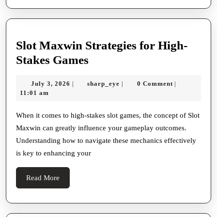
Slot Maxwin Strategies for High-
Slot
Stakes Games
Maxwin
July
sharp_eye
July 3, 2026
sharp_eye
0 Comment
|
|
|
Strategies
3,
11:01 am
for
2026
High-
When it comes to high-stakes slot games, the concept of Slot
Maxwin can greatly influence your gameplay outcomes.
Stakes
Understanding how to navigate these mechanics effectively
Games
is key to enhancing your
Read
Read More
More