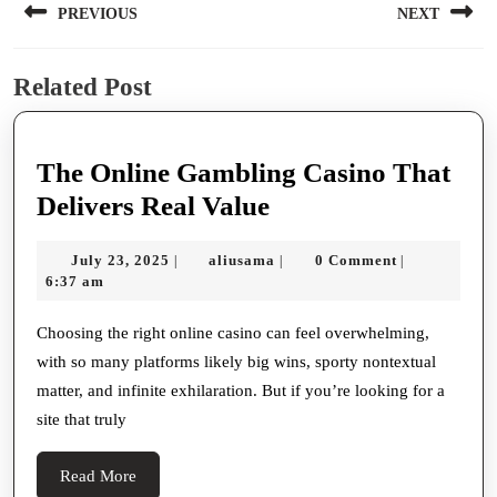
PREVIOUS
NEXT
navigation
Previous
Next
Related Post
post:
post:
The Online Gambling Casino That
The
Delivers Real Value
Online
July
aliusama
July 23, 2025
aliusama
0 Comment
|
|
|
Gambling
23,
6:37 am
Casino
2025
That
Choosing the right online casino can feel overwhelming,
with so many platforms likely big wins, sporty nontextual
Delivers
matter, and infinite exhilaration. But if you’re looking for a
Real
site that truly
Value
Read
Read More