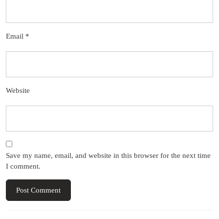
Email
*
Website
Save my name, email, and website in this browser for the next time
I comment.
Post