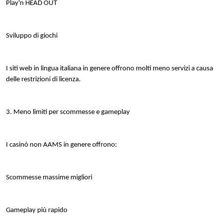
Play'n HEAD OUT
Sviluppo di giochi
I siti web in lingua italiana in genere offrono molti meno servizi a causa
delle restrizioni di licenza.
3. Meno limiti per scommesse e gameplay
I casinò non AAMS in genere offrono:
Scommesse massime migliori
Gameplay più rapido