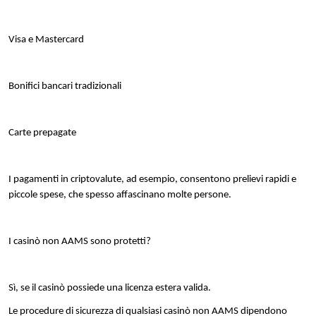
Visa e Mastercard
Bonifici bancari tradizionali
Carte prepagate
I pagamenti in criptovalute, ad esempio, consentono prelievi rapidi e
piccole spese, che spesso affascinano molte persone.
I casinò non AAMS sono protetti?
Sì, se il casinò possiede una licenza estera valida.
Le procedure di sicurezza di qualsiasi casinò non AAMS dipendono