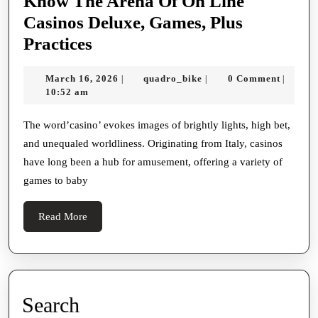
Know The Arena Of On Line
Casinos Deluxe, Games, Plus
Know
Practices
The
March
quadro_bike
March 16, 2026
quadro_bike
0 Comment
|
|
|
Arena
16,
10:52 am
Of
2026
On
The word’casino’ evokes images of brightly lights, high bet,
and unequaled worldliness. Originating from Italy, casinos
Line
have long been a hub for amusement, offering a variety of
Casinos
games to baby
Deluxe,
Games,
Read
Read More
Plus
More
Practices
Search