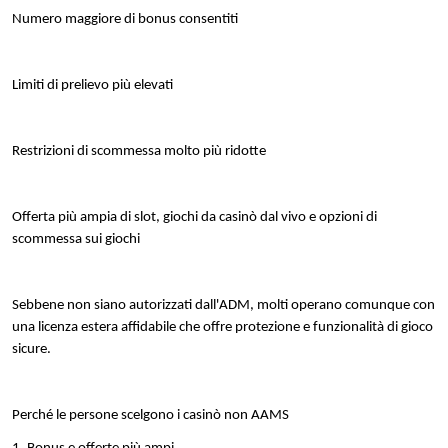
Numero maggiore di bonus consentiti
Limiti di prelievo più elevati
Restrizioni di scommessa molto più ridotte
Offerta più ampia di slot, giochi da casinò dal vivo e opzioni di
scommessa sui giochi
Sebbene non siano autorizzati dall'ADM, molti operano comunque con
una licenza estera affidabile che offre protezione e funzionalità di gioco
sicure.
Perché le persone scelgono i casinò non AAMS