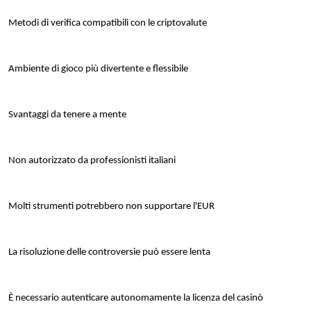
Metodi di verifica compatibili con le criptovalute
Ambiente di gioco più divertente e flessibile
Svantaggi da tenere a mente
Non autorizzato da professionisti italiani
Molti strumenti potrebbero non supportare l'EUR
La risoluzione delle controversie può essere lenta
È necessario autenticare autonomamente la licenza del casinò