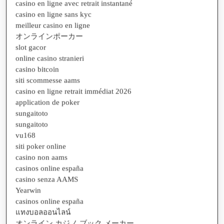
casino en ligne avec retrait instantané
casino en ligne sans kyc
meilleur casino en ligne
オンラインポーカー
slot gacor
online casino stranieri
casino bitcoin
siti scommesse aams
casino en ligne retrait immédiat 2026
application de poker
sungaitoto
sungaitoto
vu168
siti poker online
casino non aams
casinos online españa
casino senza AAMS
Yearwin
casinos online españa
แทงบอลออนไลน์
オンライン カジノ ブック メーカー