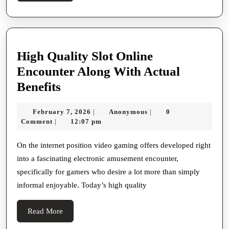
More
High Quality Slot Online
Encounter Along With Actual
High
Benefits
Quality
February
Anonymous
February 7, 2026
Anonymous
0
|
|
Slot
7,
Comment
12:07 pm
|
Online
2026
Encounter
On the internet position video gaming offers developed right
into a fascinating electronic amusement encounter,
Along
specifically for gamers who desire a lot more than simply
With
informal enjoyable. Today’s high quality
Actual
Benefits
Read
Read More
More