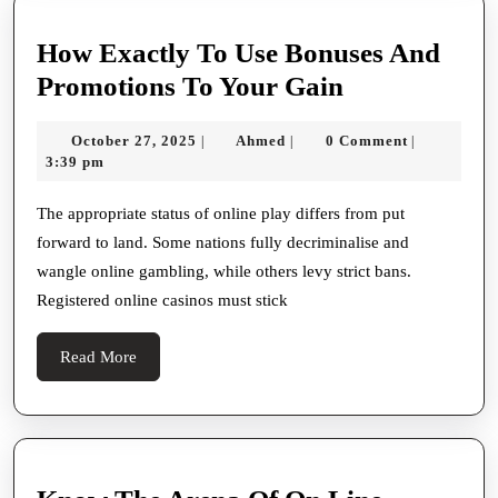
How Exactly To Use Bonuses And
How
Promotions To Your Gain
Exactly
October
Ahmed
October 27, 2025
Ahmed
0 Comment
|
|
|
To
27,
3:39 pm
Use
2025
Bonuses
The appropriate status of online play differs from put
forward to land. Some nations fully decriminalise and
And
wangle online gambling, while others levy strict bans.
Promotions
Registered online casinos must stick
To
Your
Read
Read More
Gain
More