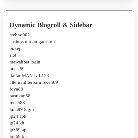
Dynamic Blogroll & Sidebar
techno002
casinos not on gamstop
bokep
slot
mewahbet login
puas 69
daftar MANTUL138
alternatif terbaru receh69
foya88
pasukan88
receh88
luna99 login
jp24 apk
jp24 kh
jp369 apk
jp369 kh