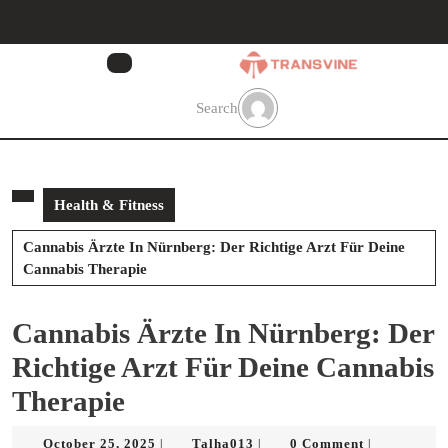
Skip
to
content
Skip
to
Search
content
Health & Fitness
Cannabis Ärzte In Nürnberg: Der Richtige Arzt Für Deine
Cannabis Therapie
Cannabis Ärzte In Nürnberg: Der
Richtige Arzt Für Deine Cannabis
Therapie
October
Talha013
October 25, 2025
Talha013
0 Comment
|
|
|