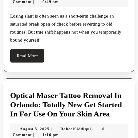
15,
Comment
9:49 am
|
Transmutation
2025
Plan:
Losing slant is often seen as a short-term challenge an
saturated break open of check before reverting to old
How
routines. But true shift happens not when you temporarily
To
bound yourself,
Build
Habits
Read
Read More
That
More
Last
And
Produce
Optical Maser Tattoo Removal In
The
Orlando: Totally New Get Started
Body
Optical
In For Use On Your Skin Area
You
Maser
Merit
August
RaheelSiddiqui
August 5, 2025
RaheelSiddiqui
0
|
|
Tattoo
5,
Comment
1:16 pm
|