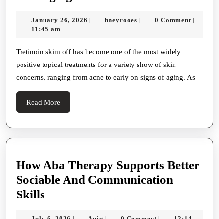
Comprehensive
January
hneyrooes
January 26, 2026
hneyrooes
0 Comment
|
|
|
Examination
26,
11:45 am
Guide
2026
To
Tretinoin skim off has become one of the most widely
positive topical treatments for a variety show of skin
Sympathy
concerns, ranging from acne to early on signs of aging. As
The
Benefits,
Read
Read More
Uses,
More
And
Potentiality
Side
How Aba Therapy Supports Better
Personal
Sociable And Communication
Effects
How
Skills
Of
Aba
Tretinoin
July
Aniq
July 6, 2026
Aniq
0 Comment
12:14
|
|
|