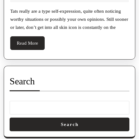
Remova
2025
In
Tats really are a type self-expression, quite often noticing
worthy situations or possibly your own opinions. Still sooner
Orlando
or later, don’t get into all skin icon is constantly on the
Totally
New
Read
Read More
Get
More
Started
In
For
Search
Use
On
Your
Skin
Area
Search