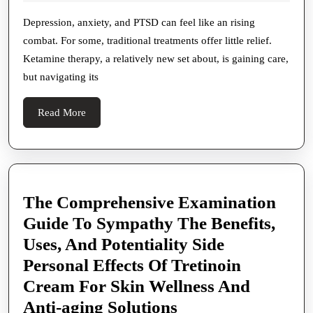
Ketalar
2025
Therapy
Depression, anxiety, and PTSD can feel like an rising
combat. For some, traditional treatments offer little relief.
In
Ketamine therapy, a relatively new set about, is gaining care,
The
but navigating its
U
S
Read
Read More
More
The Comprehensive Examination
Guide To Sympathy The Benefits,
Uses, And Potentiality Side
Personal Effects Of Tretinoin
Cream For Skin Wellness And
The
Anti-aging Solutions