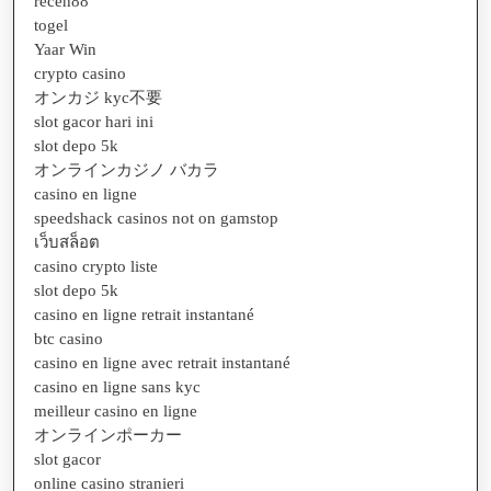
receh88
togel
Yaar Win
crypto casino
オンカジ kyc不要
slot gacor hari ini
slot depo 5k
オンラインカジノ バカラ
casino en ligne
speedshack casinos not on gamstop
เว็บสล็อต
casino crypto liste
slot depo 5k
casino en ligne retrait instantané
btc casino
casino en ligne avec retrait instantané
casino en ligne sans kyc
meilleur casino en ligne
オンラインポーカー
slot gacor
online casino stranieri