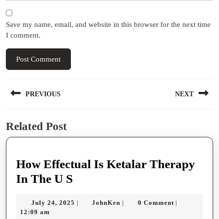
Save my name, email, and website in this browser for the next time
I comment.
Post
PREVIOUS
NEXT
navigation
Previous
Next
Related Post
post:
post:
How Effectual Is Ketalar Therapy
How
In The U S
Effectual
July
JohnKen
July 24, 2025
JohnKen
0 Comment
|
|
|
Is
24,
12:09 am