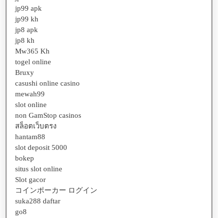
jp99 apk
jp99 kh
jp8 apk
jp8 kh
Mw365 Kh
togel online
Bruxy
casushi online casino
mewah99
slot online
non GamStop casinos
สล็อตเว็บตรง
hantam88
slot deposit 5000
bokep
situs slot online
Slot gacor
コインポーカー ログイン
suka288 daftar
go8