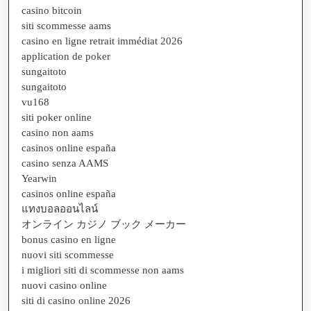
casino bitcoin
siti scommesse aams
casino en ligne retrait immédiat 2026
application de poker
sungaitoto
sungaitoto
vu168
siti poker online
casino non aams
casinos online españa
casino senza AAMS
Yearwin
casinos online españa
แทงบอลออนไลน์
オンライン カジノ ブック メーカー
bonus casino en ligne
nuovi siti scommesse
i migliori siti di scommesse non aams
nuovi casino online
siti di casino online 2026