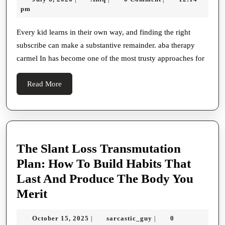
Therapy
6,
Cream
pm
Supports
2026
For
Better
Every kid learns in their own way, and finding the right
Skin
subscribe can make a substantive remainder. aba therapy
Sociable
Wellness
carmel In has become one of the most trusty approaches for
And
And
Communication
Read
Read More
Anti-
Skills
More
aging
Solutions
The Slant Loss Transmutation
Plan: How To Build Habits That
Last And Produce The Body You
The
Merit
Slant
October
sarcastic_guy
October 15, 2025
sarcastic_guy
0
|
|
Loss