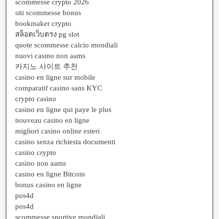
scommesse crypto 2026
siti scommesse bonus
bookmaker crypto
สล็อตเว็บตรง pg slot
quote scommesse calcio mondiali
nuovi casino non aams
카지노 사이트 추천
casino en ligne sur mobile
comparatif casino sans KYC
crypto casino
casino en ligne qui paye le plus
nouveau casino en ligne
migliori casino online esteri
casino senza richiesta documenti
casino crypto
casino non aams
casino en ligne Bitcoin
bonus casino en ligne
pos4d
pos4d
scommesse sportive mondiali