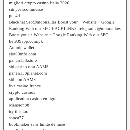
migliori crypto casino Italia 2026
siti per scommesse
pos4d
Blackhat Seo@moonalites Boost your ↑ Website ↑ Google
Ranking With our SEO BACKLINKS Telegram: @moonalites
Boost your ↑ Website ↑ Google Ranking With our SEO
bet939app.com.pk
Atomic wallet
slot69info.com
panen138.store
siti casino non AAMS
panen138planet.com
siti non AAMS
live casino france
crypto casinos
application casino en ligne
Mansion88
try this tool
sanca77
bookmaker sans limite de mise