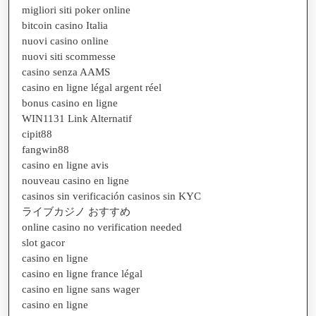
migliori siti poker online
bitcoin casino Italia
nuovi casino online
nuovi siti scommesse
casino senza AAMS
casino en ligne légal argent réel
bonus casino en ligne
WIN1131 Link Alternatif
cipit88
fangwin88
casino en ligne avis
nouveau casino en ligne
casinos sin verificación casinos sin KYC
ライブカジノ おすすめ
online casino no verification needed
slot gacor
casino en ligne
casino en ligne france légal
casino en ligne sans wager
casino en ligne