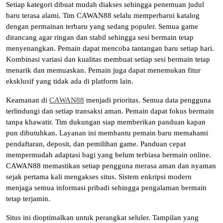
Setiap kategori dibuat mudah diakses sehingga penemuan judul
baru terasa alami. Tim CAWAN88 selalu memperbarui katalog
dengan permainan terbaru yang sedang populer. Semua game
dirancang agar ringan dan stabil sehingga sesi bermain tetap
menyenangkan. Pemain dapat mencoba tantangan baru setiap hari.
Kombinasi variasi dan kualitas membuat setiap sesi bermain tetap
menarik dan memuaskan. Pemain juga dapat menemukan fitur
eksklusif yang tidak ada di platform lain.
Keamanan di
CAWAN88
menjadi prioritas. Semua data pengguna
terlindungi dan setiap transaksi aman. Pemain dapat fokus bermain
tanpa khawatir. Tim dukungan siap memberikan panduan kapan
pun dibutuhkan. Layanan ini membantu pemain baru memahami
pendaftaran, deposit, dan pemilihan game. Panduan cepat
mempermudah adaptasi bagi yang belum terbiasa bermain online.
CAWAN88 memastikan setiap pengguna merasa aman dan nyaman
sejak pertama kali mengakses situs. Sistem enkripsi modern
menjaga semua informasi pribadi sehingga pengalaman bermain
tetap terjamin.
Situs ini dioptimalkan untuk perangkat seluler. Tampilan yang