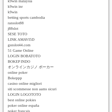
k9win malaysia
k9win inr
k9win
betting sports cambodia
ransslot88
j88slot
SESE TOTO
LINK AMAVI5D
gsnslot44.com
51 Game Online
LOGIN BOBATOTO
BOKEP INDO
オンラインカジノ ポーカー
online poker
Bokeppp
casino online migliori
siti scommesse non aams sicuri
LOGIN LOGOTOTO
best online pokies
poker online españa
poker francais