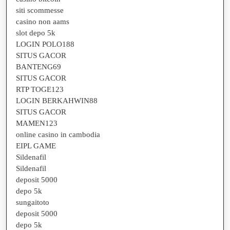
siti scommesse
casino non aams
slot depo 5k
LOGIN POLO188
SITUS GACOR
BANTENG69
SITUS GACOR
RTP TOGE123
LOGIN BERKAHWIN88
SITUS GACOR
MAMEN123
online casino in cambodia
EIPL GAME
Sildenafil
Sildenafil
deposit 5000
depo 5k
sungaitoto
deposit 5000
depo 5k