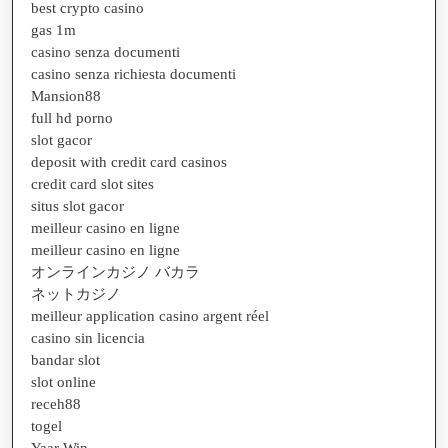
best crypto casino
gas 1m
casino senza documenti
casino senza richiesta documenti
Mansion88
full hd porno
slot gacor
deposit with credit card casinos
credit card slot sites
situs slot gacor
meilleur casino en ligne
meilleur casino en ligne
オンラインカジノ バカラ
ネットカジノ
meilleur application casino argent réel
casino sin licencia
bandar slot
slot online
receh88
togel
Yaar Win