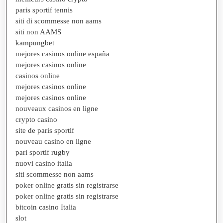
paris sportif tennis
siti di scommesse non aams
siti non AAMS
kampungbet
mejores casinos online españa
mejores casinos online
casinos online
mejores casinos online
mejores casinos online
nouveaux casinos en ligne
crypto casino
site de paris sportif
nouveau casino en ligne
pari sportif rugby
nuovi casino italia
siti scommesse non aams
poker online gratis sin registrarse
poker online gratis sin registrarse
bitcoin casino Italia
slot