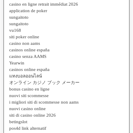
casino en ligne retrait immédiat 2026
application de poker
sungaitoto
sungaitoto
vu168
siti poker online
casino non aams
casinos online españa
casino senza AAMS
Yearwin
casinos online españa
แทงบอลออนไลน์
オンライン カジノ ブック メーカー
bonus casino en ligne
nuovi siti scommesse
i migliori siti di scommesse non aams
nuovi casino online
siti di casino online 2026
betingslot
pos4d link alternatif