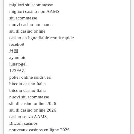
migliori siti scommesse
migliori casino non AAMS
siti scommesse
nuovi casino non aams
siti di casino online
casino en ligne fiable retrait rapide
receh69
外围
ayamtoto
lunatogel
123FAZ
poker online soldi veri
bitcoin casino Italia
bitcoin casino Italia
nuovi siti scommesse
siti di casino online 2026
siti di casino online 2026
casino senza AAMS
Bitcoin casinos
nouveaux casinos en ligne 2026