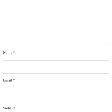
Name
*
Email
*
Website