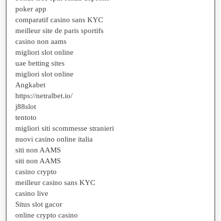
poker app
comparatif casino sans KYC
meilleur site de paris sportifs
casino non aams
migliori slot online
uae betting sites
migliori slot online
Angkabet
https://netralbet.io/
j88slot
tentoto
migliori siti scommesse stranieri
nuovi casino online italia
siti non AAMS
siti non AAMS
casino crypto
meilleur casino sans KYC
casino live
Situs slot gacor
online crypto casino