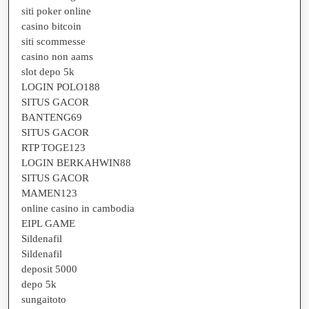
siti poker online
casino bitcoin
siti scommesse
casino non aams
slot depo 5k
LOGIN POLO188
SITUS GACOR
BANTENG69
SITUS GACOR
RTP TOGE123
LOGIN BERKAHWIN88
SITUS GACOR
MAMEN123
online casino in cambodia
EIPL GAME
Sildenafil
Sildenafil
deposit 5000
depo 5k
sungaitoto