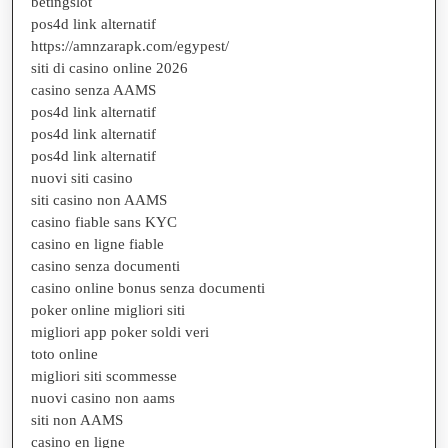
betingslot
pos4d link alternatif
https://amnzarapk.com/egypest/
siti di casino online 2026
casino senza AAMS
pos4d link alternatif
pos4d link alternatif
pos4d link alternatif
nuovi siti casino
siti casino non AAMS
casino fiable sans KYC
casino en ligne fiable
casino senza documenti
casino online bonus senza documenti
poker online migliori siti
migliori app poker soldi veri
toto online
migliori siti scommesse
nuovi casino non aams
siti non AAMS
casino en ligne