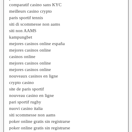
comparatif casino sans KYC
meilleurs casino crypto
paris sportif tennis
siti di scommesse non aams
siti non AAMS
kampungbet
mejores casinos online españa
mejores casinos online
casinos online
mejores casinos online
mejores casinos online
nouveaux casinos en ligne
crypto casino
site de paris sportif
nouveau casino en ligne
pari sportif rugby
nuovi casino italia
siti scommesse non aams
poker online gratis sin registrarse
poker online gratis sin registrarse