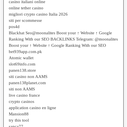
casino italiani online
online tether casino
migliori crypto casino Italia 2026
siti per scommesse
pos4d
Blackhat Seo@moonalites Boost your ↑ Website ↑ Google
Ranking With our SEO BACKLINKS Telegram: @moonalites
Boost your ↑ Website ↑ Google Ranking With our SEO
bet939app.com.pk
Atomic wallet
slot69info.com
panen138.store
siti casino non AAMS
panen138planet.com
siti non AAMS
live casino france
crypto casinos
application casino en ligne
Mansion88
try this tool
sanca77