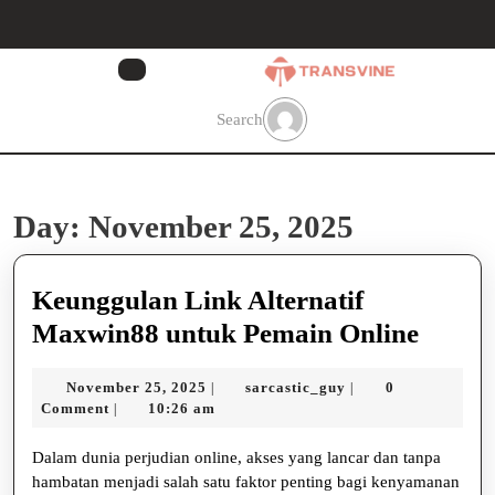
Skip
to
content
Skip
to
Search
content
Day:
November 25, 2025
Keunggulan Link Alternatif
Keung
Maxwin88 untuk Pemain Online
Link
November
sarcastic_guy
November 25, 2025
sarcastic_guy
0
|
|
Altern
25,
Comment
10:26 am
|
Maxw
2025
Dalam dunia perjudian online, akses yang lancar dan tanpa
untuk
hambatan menjadi salah satu faktor penting bagi kenyamanan