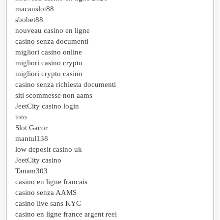
macauslot88
sbobet88
nouveau casino en ligne
casino senza documenti
migliori casino online
migliori casino crypto
migliori crypto casino
casino senza richiesta documenti
siti scommesse non aams
JeetCity casino login
toto
Slot Gacor
mantul138
low deposit casino uk
JeetCity casino
Tanam303
casino en ligne francais
casino senza AAMS
casino live sans KYC
casino en ligne france argent reel