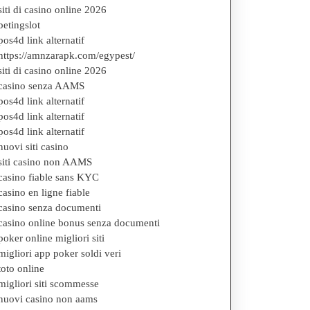
siti di casino online 2026
betingslot
pos4d link alternatif
https://amnzarapk.com/egypest/
siti di casino online 2026
casino senza AAMS
pos4d link alternatif
pos4d link alternatif
pos4d link alternatif
nuovi siti casino
siti casino non AAMS
casino fiable sans KYC
casino en ligne fiable
casino senza documenti
casino online bonus senza documenti
poker online migliori siti
migliori app poker soldi veri
toto online
migliori siti scommesse
nuovi casino non aams