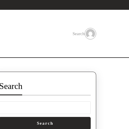
Search
Search
Search