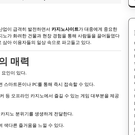
 산업이 급격히 발전하면서
카지노사이트
가 대중에게 중요한
카지노가 화려한 건물과 현장 경험을 통해 사람들을 끌어들였다
 삼아 이용자들의 일상 속으로 파고들고 있다.
의 매력
 요인이 있다.
면 스마트폰이나 PC를 통해 즉시 접속할 수 있다.
, 포커 등 오프라인 카지노에서 즐길 수 있는 게임 대부분을 제공
제 카지노 분위기를 생생하게 전달한다.
며 색다른 즐거움을 느낄 수 있다.