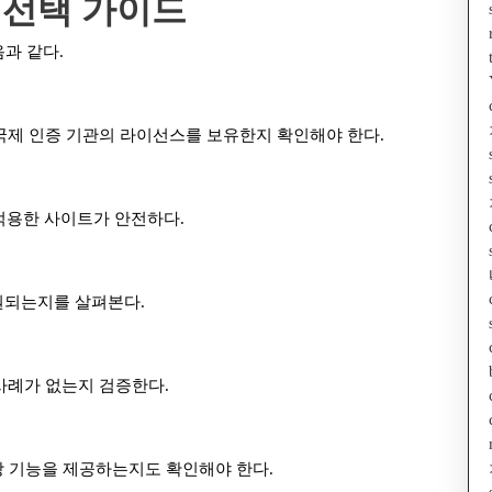
 선택 가이드
과 같다.
 등 국제 인증 기관의 라이선스를 보유한지 확인해야 한다.
을 적용한 사이트가 안전하다.
원되는지를 살펴본다.
사례가 없는지 검증한다.
예방 기능을 제공하는지도 확인해야 한다.