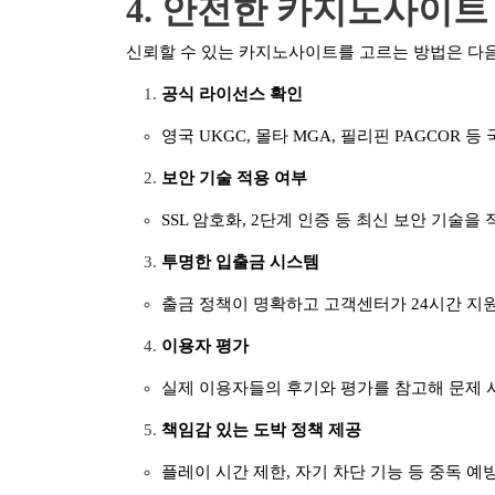
4. 안전한 카지노사이트
신뢰할 수 있는 카지노사이트를 고르는 방법은 다음
공식 라이선스 확인
영국 UKGC, 몰타 MGA, 필리핀 PAGCOR
보안 기술 적용 여부
SSL 암호화, 2단계 인증 등 최신 보안 기술
투명한 입출금 시스템
출금 정책이 명확하고 고객센터가 24시간 지
이용자 평가
실제 이용자들의 후기와 평가를 참고해 문제 
책임감 있는 도박 정책 제공
플레이 시간 제한, 자기 차단 기능 등 중독 