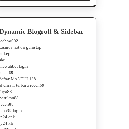
Dynamic Blogroll & Sidebar
techno002
casinos not on gamstop
bokep
slot
mewahbet login
puas 69
daftar MANTUL138
alternatif terbaru receh69
foya88
pasukan88
receh88
luna99 login
jp24 apk
jp24 kh