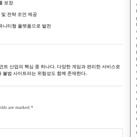
를 보장
 및 전략 조언 제공
커뮤니티형 플랫폼으로 발전
먼트 산업의 핵심 중 하나다. 다양한 게임과 편리한 서비스로
 불법 사이트라는 위험성도 함께 존재한다.
ields are marked
*