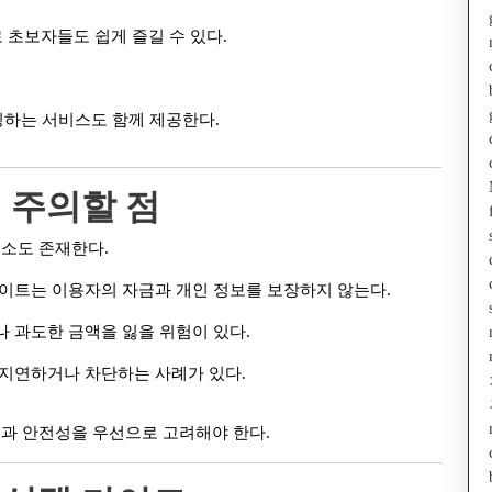
 초보자들도 쉽게 즐길 수 있다.
베팅하는 서비스도 함께 제공한다.
시 주의할 점
소도 존재한다.
사이트는 이용자의 자금과 개인 정보를 보장하지 않는다.
나 과도한 금액을 잃을 위험이 있다.
 지연하거나 차단하는 사례가 있다.
과 안전성을 우선으로 고려해야 한다.