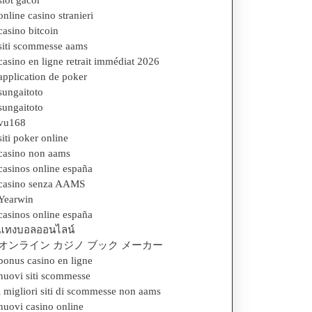
slot gacor
online casino stranieri
casino bitcoin
siti scommesse aams
casino en ligne retrait immédiat 2026
application de poker
sungaitoto
sungaitoto
vu168
siti poker online
casino non aams
casinos online españa
casino senza AAMS
Yearwin
casinos online españa
แทงบอลออนไลน์
オンライン カジノ ブック メーカー
bonus casino en ligne
nuovi siti scommesse
i migliori siti di scommesse non aams
nuovi casino online