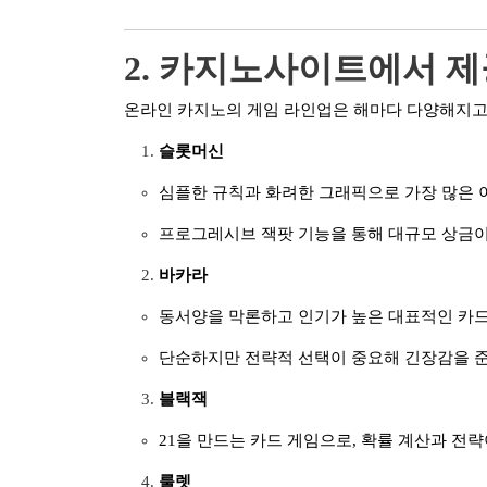
2. 카지노사이트에서 
온라인 카지노의 게임 라인업은 해마다 다양해지고 
슬롯머신
심플한 규칙과 화려한 그래픽으로 가장 많은 
프로그레시브 잭팟 기능을 통해 대규모 상금이
바카라
동서양을 막론하고 인기가 높은 대표적인 카드
단순하지만 전략적 선택이 중요해 긴장감을 준
블랙잭
21을 만드는 카드 게임으로, 확률 계산과 전
룰렛