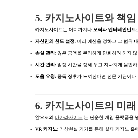
5. 카지노사이트와 책임
카지노사이트는 어디까지나
오락과 엔터테인먼트
자신만의 한도 설정
: 미리 예산을 정하고 그 범위 
손실 관리
: 잃은 금액을 무리하게 만회하려 하지 않
시간 관리
: 일정 시간을 정해 두고 지나치게 몰입하
도움 요청
: 중독 징후가 느껴진다면 전문 기관이나
6. 카지노사이트의 미래
앞으로의
바카라사이트
는 단순한 게임 플랫폼을 
VR 카지노
: 가상현실 기기를 통해 실제 카지노 홀