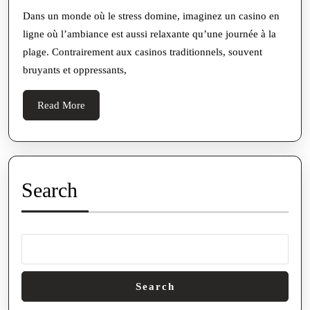
Ligne
Dans un monde où le stress domine, imaginez un casino en
ligne où l’ambiance est aussi relaxante qu’une journée à la
Détendu
plage. Contrairement aux casinos traditionnels, souvent
avec
bruyants et oppressants,
de
l’Argent
Read
Read More
Réel
More
Search
Search