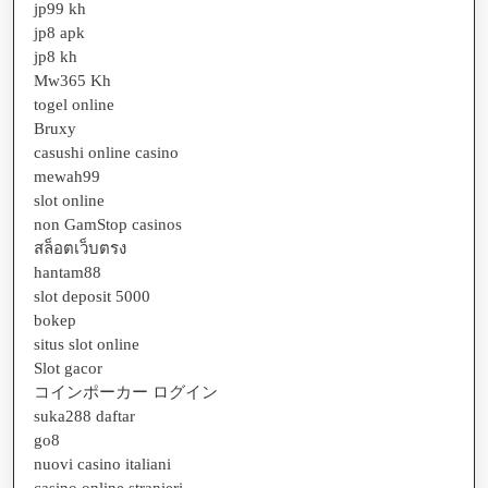
jp99 kh
jp8 apk
jp8 kh
Mw365 Kh
togel online
Bruxy
casushi online casino
mewah99
slot online
non GamStop casinos
สล็อตเว็บตรง
hantam88
slot deposit 5000
bokep
situs slot online
Slot gacor
コインポーカー ログイン
suka288 daftar
go8
nuovi casino italiani
casino online stranieri