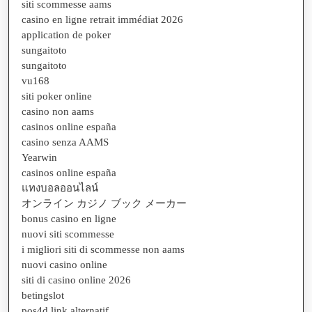
siti scommesse aams
casino en ligne retrait immédiat 2026
application de poker
sungaitoto
sungaitoto
vu168
siti poker online
casino non aams
casinos online españa
casino senza AAMS
Yearwin
casinos online españa
แทงบอลออนไลน์
オンライン カジノ ブック メーカー
bonus casino en ligne
nuovi siti scommesse
i migliori siti di scommesse non aams
nuovi casino online
siti di casino online 2026
betingslot
pos4d link alternatif