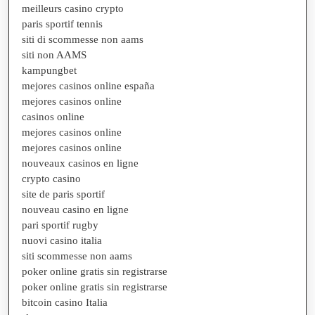
meilleurs casino crypto
paris sportif tennis
siti di scommesse non aams
siti non AAMS
kampungbet
mejores casinos online españa
mejores casinos online
casinos online
mejores casinos online
mejores casinos online
nouveaux casinos en ligne
crypto casino
site de paris sportif
nouveau casino en ligne
pari sportif rugby
nuovi casino italia
siti scommesse non aams
poker online gratis sin registrarse
poker online gratis sin registrarse
bitcoin casino Italia