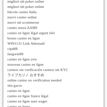
migliori siti poker online
migliori siti poker online
bitcoin casino Italia
nuovi casino online
nuovi siti scommesse
casino senza AAMS
casino en ligne légal argent réel
bonus casino en ligne
WIN1131 Link Alternatif
cipit88
fangwin88
casino en ligne avis
nouveau casino en ligne
casinos sin verificación casinos sin KYC
ライブカジノ おすすめ
online casino no verification needed
slot gacor
casino en ligne
casino en ligne france légal
casino en ligne sans wager
casino en ligne