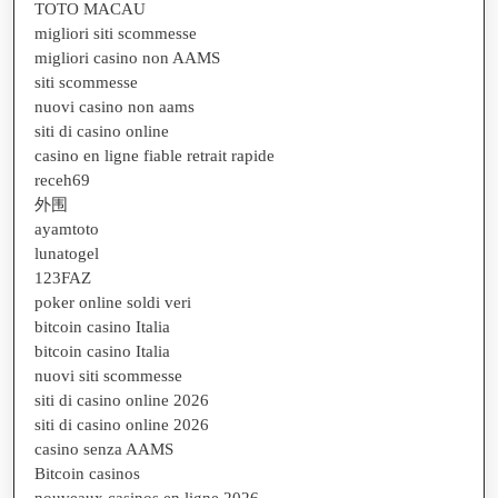
TOTO MACAU
migliori siti scommesse
migliori casino non AAMS
siti scommesse
nuovi casino non aams
siti di casino online
casino en ligne fiable retrait rapide
receh69
外围
ayamtoto
lunatogel
123FAZ
poker online soldi veri
bitcoin casino Italia
bitcoin casino Italia
nuovi siti scommesse
siti di casino online 2026
siti di casino online 2026
casino senza AAMS
Bitcoin casinos
nouveaux casinos en ligne 2026