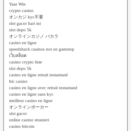
Yaar Win
crypto casino
オンカジ kyc不要
slot gacor hari ini
slot depo 5k
オンラインカジノ バカラ
casino en ligne
speedshack casinos not on gamstop
เว็บสล็อต
casino crypto liste
slot depo 5k
casino en ligne retrait instantané
btc casino
casino en ligne avec retrait instantané
casino en ligne sans kyc
meilleur casino en ligne
オンラインポーカー
slot gacor
online casino stranieri
casino bitcoin