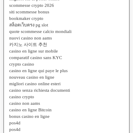
scommesse crypto 2026
siti scommesse bonus
bookmaker crypto
สล็อตเว็บตรง pg slot
quote scommesse calcio mondiali
nuovi casino non aams
카지노 사이트 추천
casino en ligne sur mobile
comparatif casino sans KYC
crypto casino
casino en ligne qui paye le plus
nouveau casino en ligne
migliori casino online esteri
casino senza richiesta documenti
casino crypto
casino non aams
casino en ligne Bitcoin
bonus casino en ligne
pos4d
pos4d