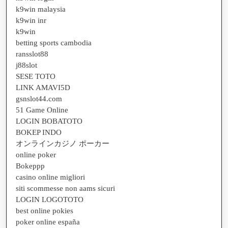
k9win malaysia
k9win inr
k9win
betting sports cambodia
ransslot88
j88slot
SESE TOTO
LINK AMAVI5D
gsnslot44.com
51 Game Online
LOGIN BOBATOTO
BOKEP INDO
オンラインカジノ ポーカー
online poker
Bokeppp
casino online migliori
siti scommesse non aams sicuri
LOGIN LOGOTOTO
best online pokies
poker online españa