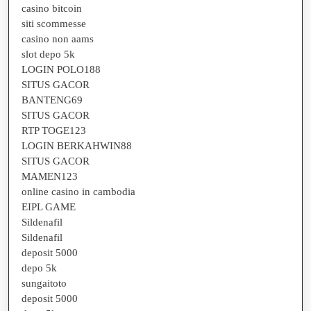
casino bitcoin
siti scommesse
casino non aams
slot depo 5k
LOGIN POLO188
SITUS GACOR
BANTENG69
SITUS GACOR
RTP TOGE123
LOGIN BERKAHWIN88
SITUS GACOR
MAMEN123
online casino in cambodia
EIPL GAME
Sildenafil
Sildenafil
deposit 5000
depo 5k
sungaitoto
deposit 5000