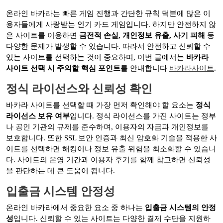
온라인 바카라는 빠른 게임 진행과 간단한 규칙 덕분에 많은 이
용자들에게 사랑받는 인기 카드 게임입니다. 하지만 안전하지 않
은 사이트를 이용하면
금전적 손실, 개인정보 유출, 사기 피해
등
다양한 문제가 발생할 수 있습니다. 따라서 안전하고 신뢰할 수
있는 사이트를 선택하는 것이 중요하며, 이번 글에서는
바카라
사이트 선택 시 주의할 핵심 포인트
를 안내합니다
바카라사이트
.
정식 라이선스와 신뢰성 확인
바카라 사이트를 선택할 때 가장 먼저 확인해야 할 요소는
정식
라이선스 보유 여부
입니다. 정식 라이선스를 가진 사이트는 정부
나 공인 기관의 규제를 준수하며, 이용자의 자금과 개인정보를
보호합니다. 또한 SSL 보안 인증과 최신 암호화 기술을 적용한 사
이트를 선택하면 해킹이나 정보 유출 위험을 최소화할 수 있습니
다. 사이트의 운영 기간과 이용자 후기를 함께 참고하면 신뢰성
을 판단하는 데 큰 도움이 됩니다.
입출금 시스템 안정성
온라인 바카라에서 중요한 요소 중 하나는
입출금 시스템의 안정
성
입니다. 신뢰할 수 있는 사이트는 다양한 결제 수단을 지원하