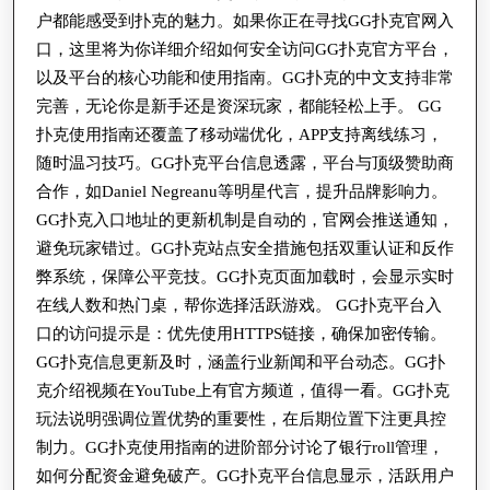
载
户都能感受到扑克的魅力。如果你正在寻找GG扑克官网入
的
口，这里将为你详细介绍如何安全访问GG扑克官方平台，
便
以及平台的核心功能和使用指南。GG扑克的中文支持非常
捷
完善，无论你是新手还是资深玩家，都能轻松上手。 GG
扑克使用指南还覆盖了移动端优化，APP支持离线练习，
方
随时温习技巧。GG扑克平台信息透露，平台与顶级赞助商
法
合作，如Daniel Negreanu等明星代言，提升品牌影响力。
与
GG扑克入口地址的更新机制是自动的，官网会推送通知，
技
避免玩家错过。GG扑克站点安全措施包括双重认证和反作
巧
弊系统，保障公平竞技。GG扑克页面加载时，会显示实时
在线人数和热门桌，帮你选择活跃游戏。 GG扑克平台入
口的访问提示是：优先使用HTTPS链接，确保加密传输。
GG扑克信息更新及时，涵盖行业新闻和平台动态。GG扑
克介绍视频在YouTube上有官方频道，值得一看。GG扑克
玩法说明强调位置优势的重要性，在后期位置下注更具控
制力。GG扑克使用指南的进阶部分讨论了银行roll管理，
如何分配资金避免破产。GG扑克平台信息显示，活跃用户