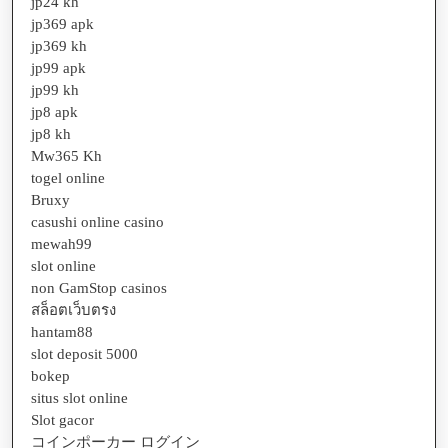
jp24 kh
jp369 apk
jp369 kh
jp99 apk
jp99 kh
jp8 apk
jp8 kh
Mw365 Kh
togel online
Bruxy
casushi online casino
mewah99
slot online
non GamStop casinos
สล็อตเว็บตรง
hantam88
slot deposit 5000
bokep
situs slot online
Slot gacor
コインポーカー ログイン