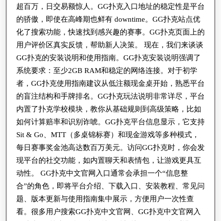
超百万，日交易额惊人。GG扑克入口地址的稳定性是平台
的骄傲，即使在高峰期也鲜有 downtime。GG扑克站点优
化了搜索功能，快速找到感兴趣的赛事。GG扑克页面上的
用户评价区真实反馈，帮助新人决策。 现在，我们来谈谈
GG扑克的安装说明和使用指南。GG扑克安装说明强调了
系统要求：至少2GB RAM和稳定的网络连接。对于初学
者，GG扑克使用指南建议从低注额现金桌开始，熟悉平台
的盲注结构和手牌排名。GG扑克玩法说明非常详尽，平台
内置了扑克学校模块，教你从基础规则到高级策略，比如
如何计算赔率和识别诈唬。GG扑克平台信息显示，它支持
Sit & Go、MTT（多桌锦标赛）和现金游戏等多种模式，
每日赛事奖金池高达数百万美元。访问GG扑克时，你会发
现平台的社交功能，如内置聊天和表情包，让游戏更具互
动性。 GG扑克中文官网入口通常会承担一个“信息整
合”的角色，即将平台介绍、下载入口、安装教程、常见问
题、版本更新与使用指南集中展示，方便用户一次性查
看。很多用户搜索GG扑克中文官网、GG扑克中文官网入