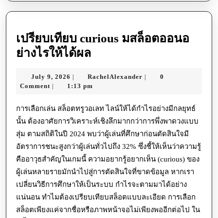
เปรียบเทียบ curious มสล็อตออนอ
เปรียบ
ย่างไรให้ได้ผล
เทียบ
July
RachelAlexander
July 9, 2026
RachelAlexander
0
|
|
curious
9,
Comment
1:13 pm
|
ม
2026
สล็อต
การเลือกเล่น สล็อตทรูวอเลท ไลน์ให้ได้กำไรอย่างมีกลยุทธ์
นั้น ต้องอาศัยการวิเคราะห์เชิงลึกมากกว่าการพึ่งพาดวงแบบ
ออ
สุ่ม ตามสถิติในปี 2024 พบว่าผู้เล่นที่ศึกษาก่อนตัดสินใจมี
นอ
อัตราการชนะสูงกว่าผู้เล่นทั่วไปถึง 32% ซึ่งชี้ให้เห็นว่าความรู้
ย่าง
คืออาวุธสำคัญในเกมนี้ ความอยากรู้อยากเห็น (curious) ของ
ไร
ผู้เล่นหลายรายมักนำไปสู่การตัดสินใจที่ขาดข้อมูล หากเรา
ให้
เปลี่ยนวิธีการศึกษาให้เป็นระบบ กำไรจะตามมาได้อย่าง
ได้
แน่นอน ทำไมต้องเปรียบเทียบสล็อตแบบละเอียด การเลือก
สล็อตเพียงแค่จากชื่อหรือภาพหน้าจอไม่เพียงพออีกต่อไป ใน
ผล