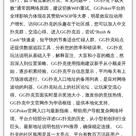
技巧，如节省流量的方法。常见问题中，“GG扑克下载失
败”通常因网络原因，建议切换WiFi重试。GGPoker平台的
全球影响力体现在其赞助WSOP等大赛，明星效应拉动用
户增长。访问GG扑克的乐趣在于社区感，您可以加入中文
扑克群，交流心得。进入GG扑克后，尝试“Rush &
Cash”快速桌，短平快的节奏适合忙碌人群。GG扑克站点
还提供数据追踪工具，分析您的胜率和错误率。 GG扑克
玩法说明从基础入手，解释盲注、大盲和小盲的概念，然
后深入到位置策略。GG扑克使用指南建议新手从小额桌开
始，逐步积累经验。GG扑克平台信息显示，平均每天有上
万场游戏进行。GG扑克入口地址的备用列表，是应对网络
波动的利器。GG扑克站点上的社区论坛，让玩家交流心
得。GG扑克页面实时显示奖池大小，激发你的竞技热情。
GG扑克中文官网作为华语枢纽，提供本地化支持。
GGPoker官网入口与最新指南，帮助用户导航复杂网络环
境。平台介绍部分详述GG扑克的历史，从小型初创到行业
巨头。最新地址说明包括VPN推荐，确保稳定连接。 GG
扑克的社区氛围是其一大亮点。平台有数百万活跃用户，