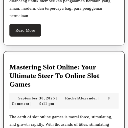
dirancang untuk memberikan pengalaman bermain yang
aman, modern, dan terpercaya bagi para penggemar
permainan
Read
Read More
More
Mastering Slot Online: Your
Ultimate Steer To Online Slot
Mastering
Games
Slot
September
RachelAlexande
September 30, 2025
RachelAlexander
0
|
|
Online:
30,
Comment
9:11 pm
|
Your
2025
Ultimate
The earth of slot online games is moral force, stimulating,
and growth rapidly. With thousands of titles, stimulating
Steer