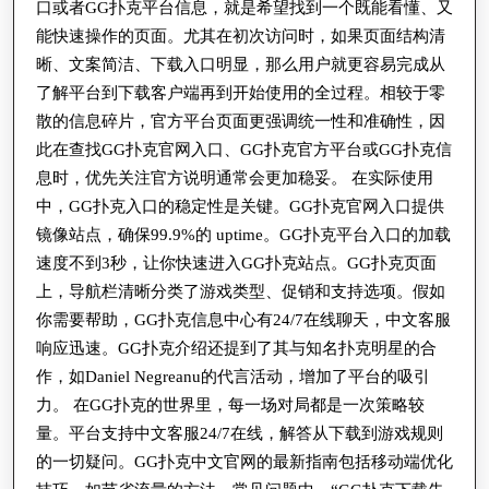
口或者GG扑克平台信息，就是希望找到一个既能看懂、又
能快速操作的页面。尤其在初次访问时，如果页面结构清
晰、文案简洁、下载入口明显，那么用户就更容易完成从
了解平台到下载客户端再到开始使用的全过程。相较于零
散的信息碎片，官方平台页面更强调统一性和准确性，因
此在查找GG扑克官网入口、GG扑克官方平台或GG扑克信
息时，优先关注官方说明通常会更加稳妥。 在实际使用
中，GG扑克入口的稳定性是关键。GG扑克官网入口提供
镜像站点，确保99.9%的 uptime。GG扑克平台入口的加载
速度不到3秒，让你快速进入GG扑克站点。GG扑克页面
上，导航栏清晰分类了游戏类型、促销和支持选项。假如
你需要帮助，GG扑克信息中心有24/7在线聊天，中文客服
响应迅速。GG扑克介绍还提到了其与知名扑克明星的合
作，如Daniel Negreanu的代言活动，增加了平台的吸引
力。 在GG扑克的世界里，每一场对局都是一次策略较
量。平台支持中文客服24/7在线，解答从下载到游戏规则
的一切疑问。GG扑克中文官网的最新指南包括移动端优化