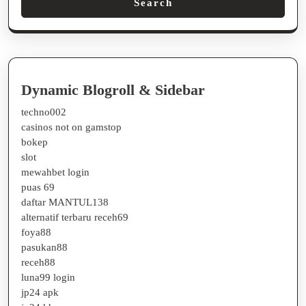
Search
Dynamic Blogroll & Sidebar
techno002
casinos not on gamstop
bokep
slot
mewahbet login
puas 69
daftar MANTUL138
alternatif terbaru receh69
foya88
pasukan88
receh88
luna99 login
jp24 apk