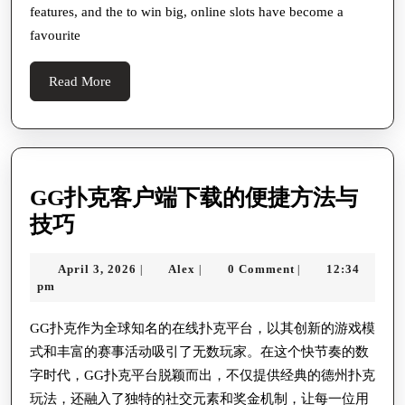
features, and the to win big, online slots have become a
To
favourite
Online
Slot
Read
Read More
Games
More
GG扑克客户端下载的便捷方法与
GG
技巧
扑
April
Alex
April 3, 2026
Alex
0 Comment
12:34
|
|
|
克
3,
pm
客
2026
户
GG扑克作为全球知名的在线扑克平台，以其创新的游戏模
式和丰富的赛事活动吸引了无数玩家。在这个快节奏的数
端
字时代，GG扑克平台脱颖而出，不仅提供经典的德州扑克
下
玩法，还融入了独特的社交元素和奖金机制，让每一位用