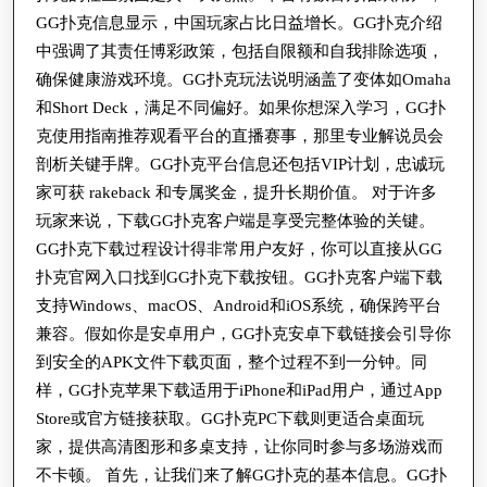
GG扑克信息显示，中国玩家占比日益增长。GG扑克介绍
中强调了其责任博彩政策，包括自限额和自我排除选项，
确保健康游戏环境。GG扑克玩法说明涵盖了变体如Omaha
和Short Deck，满足不同偏好。如果你想深入学习，GG扑
克使用指南推荐观看平台的直播赛事，那里专业解说员会
剖析关键手牌。GG扑克平台信息还包括VIP计划，忠诚玩
家可获 rakeback 和专属奖金，提升长期价值。 对于许多
玩家来说，下载GG扑克客户端是享受完整体验的关键。
GG扑克下载过程设计得非常用户友好，你可以直接从GG
扑克官网入口找到GG扑克下载按钮。GG扑克客户端下载
支持Windows、macOS、Android和iOS系统，确保跨平台
兼容。假如你是安卓用户，GG扑克安卓下载链接会引导你
到安全的APK文件下载页面，整个过程不到一分钟。同
样，GG扑克苹果下载适用于iPhone和iPad用户，通过App
Store或官方链接获取。GG扑克PC下载则更适合桌面玩
家，提供高清图形和多桌支持，让你同时参与多场游戏而
不卡顿。 首先，让我们来了解GG扑克的基本信息。GG扑