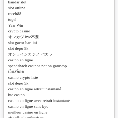
bandar slot
slot online
receh88
togel
Yaar Win
crypto casino
オンカジ kyc不要
slot gacor hari ini
slot depo 5k
オンラインカジノ バカラ
casino en ligne
speedshack casinos not on gamstop
เว็บสล็อต
casino crypto liste
slot depo 5k
casino en ligne retrait instantané
btc casino
casino en ligne avec retrait instantané
casino en ligne sans kyc
meilleur casino en ligne
オンラインポーカー