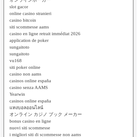
slot gacor
online casino stranieri
casino bitcoin
siti scommesse aams
casino en ligne retrait immédiat 2026
application de poker
sungaitoto
sungaitoto
vu168
siti poker online
casino non aams
casinos online españa
casino senza AAMS
Yearwin
casinos online españa
แทงบอลออนไลน์
オンライン カジノ ブック メーカー
bonus casino en ligne
nuovi siti scommesse
i migliori siti di scommesse non aams