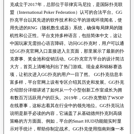
克成立于2017年，总部位于菲律宾马尼拉，是国际扑克联
盟（International Poker Federation）认可的合法平台。GG
扑克平台以其先进的软件技术和公平的游戏环境闻名，使
用先进的RNG（随机数生成器）系统，确保每局牌局的随
机性和公正性。平台支持多种语言，包括简体中文，这让
中国玩家无需担心语言障碍。访问GG扑克时，用户可以通
过GG扑克官网入口直接进入主页面，那里展示了最新的扑
克赛事、奖金池和促销活动。GG扑克官方平台的设计简洁
大方，首页上清晰地列出了热门游戏、现金桌和锦标赛选
项，让初次进入GG扑克的用户一目了然。 GG扑克信息丰
富多样，平台官网上设有专区介绍其历史和发展。GG扑克
介绍部分详细讲述了如何从一个小型创新工作室成长为拥
有数百万活跃用户的巨头。2019年，GG扑克赞助了WSOP
在线赛事，这标志着其在行业中的领先地位。GG扑克玩法
说明是新手必读的内容，它涵盖了从基础德州扑克到高级
策略的方方面面。例如，平台的Smart HUD功能能实时显
示对手统计，帮助你制定战术。GG扑克使用指南则像一本