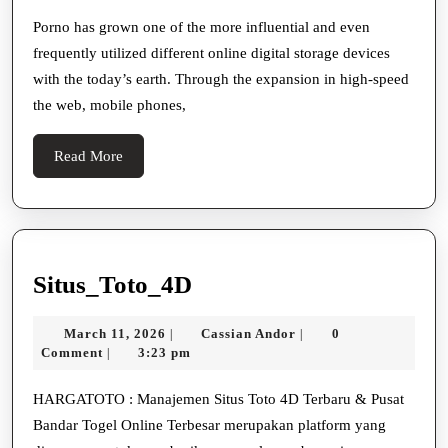
Porno
at
Porno has grown one of the more influential and even
frequently utilized different online digital storage devices
Today’s
with the today’s earth. Through the expansion in high-speed
Storage
the web, mobile phones,
devices
Read
Read More
More
Situs_Toto_4D
Situs_Toto_4D
March
Cassian
March 11, 2026
Cassian Andor
0
|
|
11,
Andor
Comment
3:23 pm
|
2026
HARGATOTO : Manajemen Situs Toto 4D Terbaru & Pusat
Bandar Togel Online Terbesar merupakan platform yang