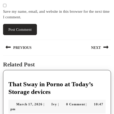
Save my name, email, and website in this browser for the next time
I comment.
Post
PREVIOUS
NEXT
navigation
Previous
Next
Related Post
post:
post:
That Sway in Porno at Today’s
That
Storage devices
Sway
March
Ivy
March 17, 2026
Ivy
0 Comment
10:47
|
|
|
in
17,
pm
2026