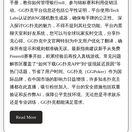
手册，教你如何管理银行roll、参与锦标赛和利用促销活
动。GG扑克平台信息还包括公平性证明，平台使用iTech
Labs认证的RNG随机数生成器，确保每手牌的公正性。 深
入探讨GG扑克的魅力，不得不提到其社交功能。平台内置
聊天室和好友系统，您可以与全球玩家实时交流，分享扑
克心得。GG扑克中文官网特别为中文用户优化了翻译，确
保所有提示和规则都准确无误。最新指南建议新手从免费
Freeroll赛事开始，积累经验后再投入真钱游戏。常见问题
解答区覆盖了“如何下载GG扑克APP”到“提现延迟原因”等
热门话题，节省了用户时间。GG扑克（GGPoker）作为国
际品牌，在中国市场的影响力日益增强，许多知名扑克主
播都在此直播，吸引粉丝加入。平台的安全措施包括双重
验证和反作弊AI，保障公平竞技环境。无论您是寻求娱乐
还是专业训练，GG扑克都能满足需求。
Read
Read More
More