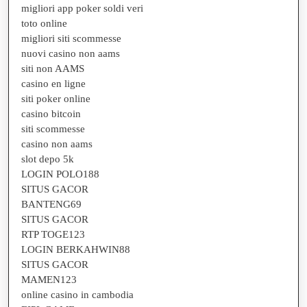
migliori app poker soldi veri
toto online
migliori siti scommesse
nuovi casino non aams
siti non AAMS
casino en ligne
siti poker online
casino bitcoin
siti scommesse
casino non aams
slot depo 5k
LOGIN POLO188
SITUS GACOR
BANTENG69
SITUS GACOR
RTP TOGE123
LOGIN BERKAHWIN88
SITUS GACOR
MAMEN123
online casino in cambodia