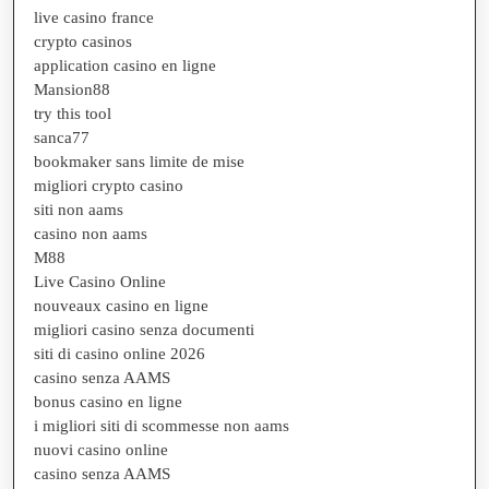
live casino france
crypto casinos
application casino en ligne
Mansion88
try this tool
sanca77
bookmaker sans limite de mise
migliori crypto casino
siti non aams
casino non aams
M88
Live Casino Online
nouveaux casino en ligne
migliori casino senza documenti
siti di casino online 2026
casino senza AAMS
bonus casino en ligne
i migliori siti di scommesse non aams
nuovi casino online
casino senza AAMS