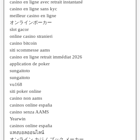
casino en ligne avec retrait instantané
casino en ligne sans kyc
meilleur casino en ligne
オンラインポーカー
slot gacor
online casino stranieri
casino bitcoin
siti scommesse aams
casino en ligne retrait immédiat 2026
application de poker
sungaitoto
sungaitoto
vu168
siti poker online
casino non aams
casinos online españa
casino senza AAMS
Yearwin
casinos online españa
แทงบอลออนไลน์
オンライン カジノ ブック メーカー