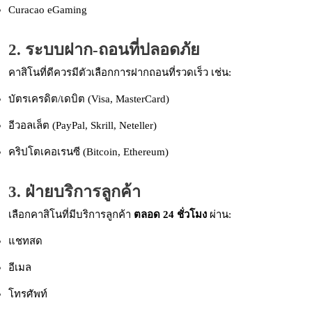
Curacao eGaming
2. ระบบฝาก-ถอนที่ปลอดภัย
คาสิโนที่ดีควรมีตัวเลือกการฝากถอนที่รวดเร็ว เช่น:
บัตรเครดิต/เดบิต (Visa, MasterCard)
อีวอลเล็ต (PayPal, Skrill, Neteller)
คริปโตเคอเรนซี (Bitcoin, Ethereum)
3. ฝ่ายบริการลูกค้า
เลือกคาสิโนที่มีบริการลูกค้า
ตลอด 24 ชั่วโมง
ผ่าน:
แชทสด
อีเมล
โทรศัพท์