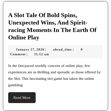
Concern
A Slot Tale Of Bold Spins,
Unexpected Wins, And Spirit-
racing Moments In The Earth Of
A
Online Play
Slot
January
ahead_time
January 17, 2026
ahead_time
0
|
|
Tale
17,
Comment
11:12 am
|
Of
2026
Bold
In the fast-paced worldly concern of online play, few
experiences are as thrilling and sporadic as those offered by
Spins,
the Slot. This fascinating slot game has taken the online
Unexpected
gambling
Wins,
And
Read
Read More
Spirit-
More