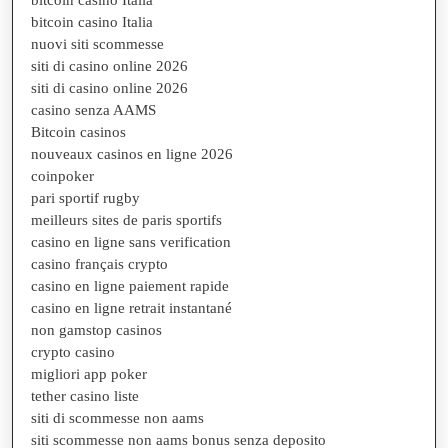
bitcoin casino Italia
nuovi siti scommesse
siti di casino online 2026
siti di casino online 2026
casino senza AAMS
Bitcoin casinos
nouveaux casinos en ligne 2026
coinpoker
pari sportif rugby
meilleurs sites de paris sportifs
casino en ligne sans verification
casino français crypto
casino en ligne paiement rapide
casino en ligne retrait instantané
non gamstop casinos
crypto casino
migliori app poker
tether casino liste
siti di scommesse non aams
siti scommesse non aams bonus senza deposito