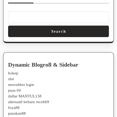
Search
Dynamic Blogroll & Sidebar
bokep
slot
mewahbet login
puas 69
daftar MANTUL138
alternatif terbaru receh69
foya88
pasukan88