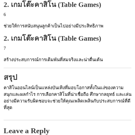
2. เกมโต๊ะคาสิโน (Table Games)
6
ช่วยให้การสนับสนุนลูกค้าเป็นไปอย่างมีประสิทธิภาพ
2. เกมโต๊ะคาสิโน (Table Games)
7
สร้างประสบการณ์การเดิมพันที่สมจริงและน่าตื่นเต้น
สรุป
คาสิโนออนไลน์เป็นแหล่งบันเทิงที่มอบโอกาสทั้งในแง่ของความ
สนุกและผลกำไร การเลือกคาสิโนที่น่าเชื่อถือ ศึกษากลยุทธ์ และเล่น
อย่างมีความรับผิดชอบจะช่วยให้คุณเพลิดเพลินกับประสบการณ์ที่ดี
ที่สุด
Leave a Reply