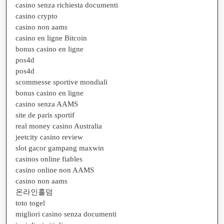
casino senza richiesta documenti
casino crypto
casino non aams
casino en ligne Bitcoin
bonus casino en ligne
pos4d
pos4d
scommesse sportive mondiali
bonus casino en ligne
casino senza AAMS
site de paris sportif
real money casino Australia
jeetcity casino review
slot gacor gampang maxwin
casinos online fiables
casino online non AAMS
casino non aams
온라인홀덤
toto togel
migliori casino senza documenti