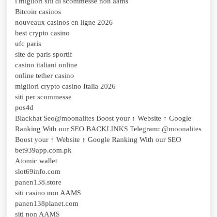
i migliori siti di scommesse non aams
Bitcoin casinos
nouveaux casinos en ligne 2026
best crypto casino
ufc paris
site de paris sportif
casino italiani online
online tether casino
migliori crypto casino Italia 2026
siti per scommesse
pos4d
Blackhat Seo@moonalites Boost your ↑ Website ↑ Google
Ranking With our SEO BACKLINKS Telegram: @moonalites
Boost your ↑ Website ↑ Google Ranking With our SEO
bet939app.com.pk
Atomic wallet
slot69info.com
panen138.store
siti casino non AAMS
panen138planet.com
siti non AAMS