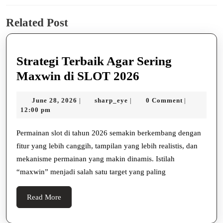
Previous
Next
Related Post
post:
post:
Strategi Terbaik Agar Sering
Strategi
Maxwin di SLOT 2026
Terbaik
June
sharp_eye
June 28, 2026
sharp_eye
0 Comment
|
|
|
Agar
28,
12:00 pm
Sering
2026
Maxwin
Permainan slot di tahun 2026 semakin berkembang dengan
fitur yang lebih canggih, tampilan yang lebih realistis, dan
di
mekanisme permainan yang makin dinamis. Istilah
SLOT
“maxwin” menjadi salah satu target yang paling
2026
Read
Read More
More