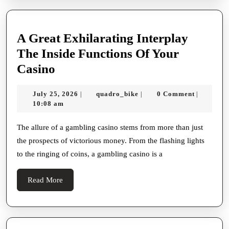
racing
Moments
In
A Great Exhilarating Interplay
The
The Inside Functions Of Your
Earth
A
Casino
Of
Great
Online
July
quadro_bike
July 25, 2026
quadro_bike
0 Comment
|
|
|
Exhilarating
25,
10:08 am
Play
Interplay
2026
The
The allure of a gambling casino stems from more than just
the prospects of victorious money. From the flashing lights
Inside
to the ringing of coins, a gambling casino is a
Functions
Of
Read
Read More
Your
More
Casino