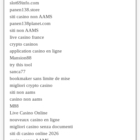
slot69info.com
panen138.store
siti casino non AAMS
panen138planet.com
siti non AAMS
live casino france
crypto casinos
application casino en ligne
Mansion88
try this tool
sanca77
bookmaker sans limite de mise
migliori crypto casino
siti non aams
casino non aams
M88
Live Casino Online
nouveaux casino en ligne
migliori casino senza documenti
siti di casino online 2026