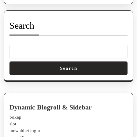
Search
Search
Dynamic Blogroll & Sidebar
bokep
slot
mewahbet login