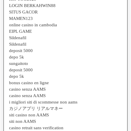
LOGIN BERKAHWIN88
SITUS GACOR
MAMEN123
online casino in cambodia
EIPL GAME
Sildenafil
Sildenafil
deposit 5000
depo 5k
sungaitoto
deposit 5000
depo 5k
bonus casino en ligne
casino senza AAMS
casino senza AAMS
i migliori siti di scommesse non aams
カジノアプリ リアルマネー
siti casino non AAMS
siti non AAMS
casino retrait sans verification