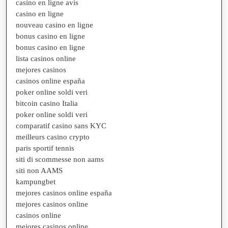
casino en ligne avis
casino en ligne
nouveau casino en ligne
bonus casino en ligne
bonus casino en ligne
lista casinos online
mejores casinos
casinos online españa
poker online soldi veri
bitcoin casino Italia
poker online soldi veri
comparatif casino sans KYC
meilleurs casino crypto
paris sportif tennis
siti di scommesse non aams
siti non AAMS
kampungbet
mejores casinos online españa
mejores casinos online
casinos online
mejores casinos online