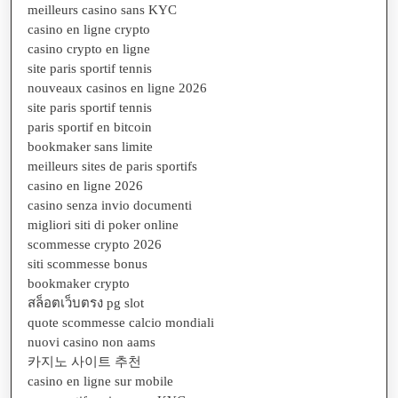
meilleurs casino sans KYC
casino en ligne crypto
casino crypto en ligne
site paris sportif tennis
nouveaux casinos en ligne 2026
site paris sportif tennis
paris sportif en bitcoin
bookmaker sans limite
meilleurs sites de paris sportifs
casino en ligne 2026
casino senza invio documenti
migliori siti di poker online
scommesse crypto 2026
siti scommesse bonus
bookmaker crypto
สล็อตเว็บตรง pg slot
quote scommesse calcio mondiali
nuovi casino non aams
카지노 사이트 추천
casino en ligne sur mobile