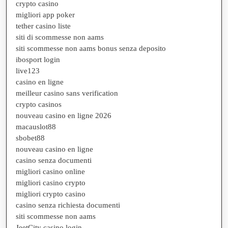
crypto casino
migliori app poker
tether casino liste
siti di scommesse non aams
siti scommesse non aams bonus senza deposito
ibosport login
live123
casino en ligne
meilleur casino sans verification
crypto casinos
nouveau casino en ligne 2026
macauslot88
sbobet88
nouveau casino en ligne
casino senza documenti
migliori casino online
migliori casino crypto
migliori crypto casino
casino senza richiesta documenti
siti scommesse non aams
JeetCity casino login