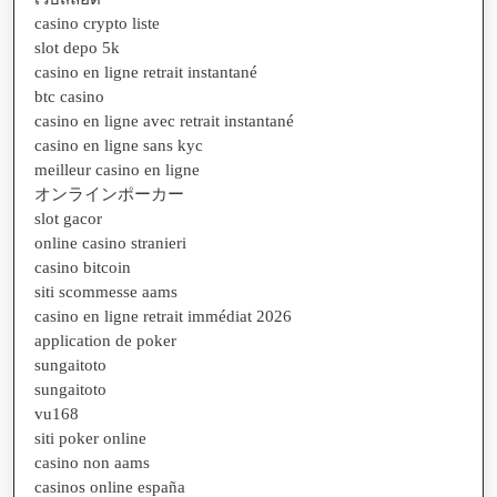
casino crypto liste
slot depo 5k
casino en ligne retrait instantané
btc casino
casino en ligne avec retrait instantané
casino en ligne sans kyc
meilleur casino en ligne
オンラインポーカー
slot gacor
online casino stranieri
casino bitcoin
siti scommesse aams
casino en ligne retrait immédiat 2026
application de poker
sungaitoto
sungaitoto
vu168
siti poker online
casino non aams
casinos online españa