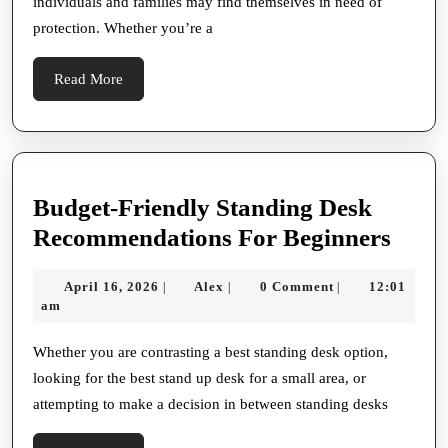
individuals and families may find themselves in need of
Over
protection. Whether you’re a
Your
Syndicate
Read
Read More
More
Budget-Friendly Standing Desk
Budg
Recommendations For Beginners
Frien
April
Alex
April 16, 2026
Alex
0 Comment
12:01
|
|
|
Stan
16,
am
Desk
2026
Reco
Whether you are contrasting a best standing desk option,
looking for the best stand up desk for a small area, or
For
attempting to make a decision in between standing desks
Begi