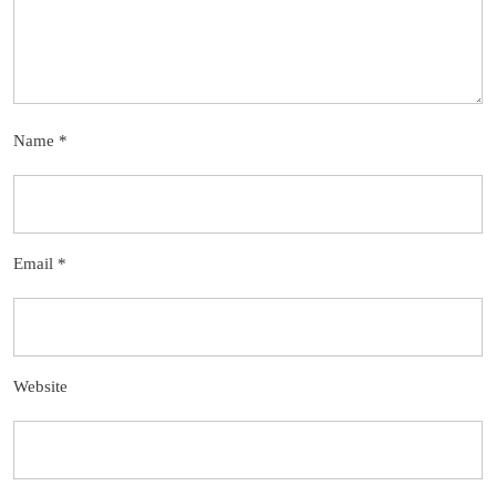
Name
*
Email
*
Website