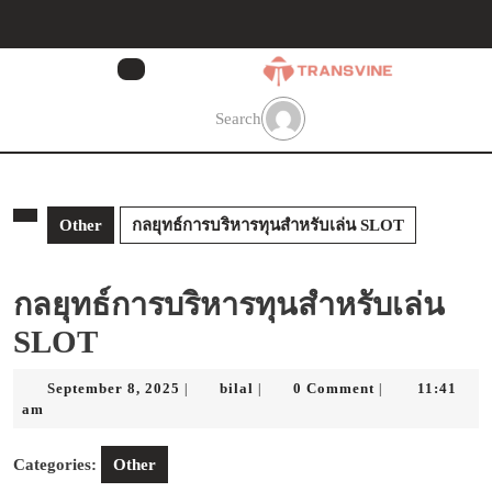
Skip
to
content
Skip
to
Search
content
Other
กลยุทธ์การบริหารทุนสำหรับเล่น SLOT
กลยุทธ์การบริหารทุนสำหรับเล่น
SLOT
September
bilal
September 8, 2025
bilal
0 Comment
11:41
|
|
|
8,
am
2025
Categories:
Other