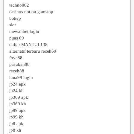
techno002
casinos not on gamstop
bokep
slot
mewahbet login
puas 69
daftar MANTUL138
alternatif terbaru receh69
foya88
pasukan88
receh88
luna99 login
jp24 apk
jp24 kh
jp369 apk
jp369 kh
jp99 apk
jp99 kh
jp8 apk
jp8 kh