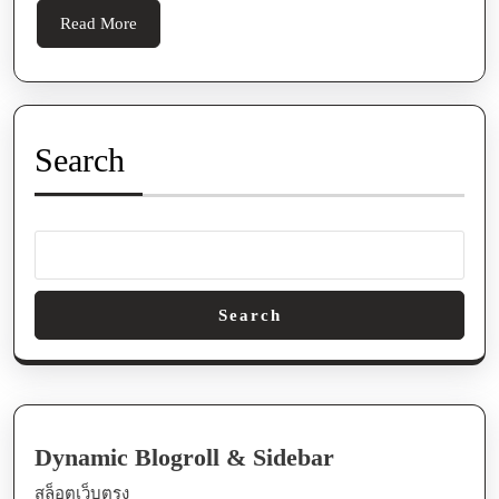
Gambling
Read
Read More
Casino
More
Games
Search
Search
Dynamic Blogroll & Sidebar
สล็อตเว็บตรง