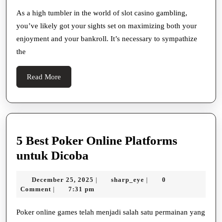
Gambling
For
As a high tumbler in the world of slot casino gambling,
you’ve likely got your sights set on maximizing both your
High
enjoyment and your bankroll. It’s necessary to sympathize
Rollers
the
Strategies
And
Read
Read More
Tips
More
For
Big
Bettors
5 Best Poker Online Platforms
5
untuk Dicoba
Best
December
sharp_eye
December 25, 2025
sharp_eye
0
|
|
Poker
25,
Comment
7:31 pm
|
Online
2025
Platforms
Poker online games telah menjadi salah satu permainan yang