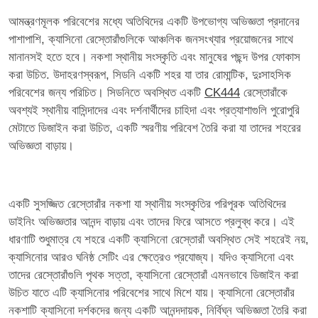
আমন্ত্রণমূলক পরিবেশের মধ্যে অতিথিদের একটি উপভোগ্য অভিজ্ঞতা প্রদানের
পাশাপাশি, ক্যাসিনো রেস্তোরাঁগুলিকে আঞ্চলিক জনসংখ্যার প্রয়োজনের সাথে
মানানসই হতে হবে। নকশা স্থানীয় সংস্কৃতি এবং মানুষের পছন্দ উপর ফোকাস
করা উচিত. উদাহরণস্বরূপ, সিডনি একটি শহর যা তার রোমান্টিক, দুঃসাহসিক
পরিবেশের জন্য পরিচিত। সিডনিতে অবস্থিত একটি
CK444
রেস্তোরাঁকে
অবশ্যই স্থানীয় বাসিন্দাদের এবং দর্শনার্থীদের চাহিদা এবং প্রত্যাশাগুলি পুরোপুরি
মেটাতে ডিজাইন করা উচিত, একটি স্মরণীয় পরিবেশ তৈরি করা যা তাদের শহরের
অভিজ্ঞতা বাড়ায়।
একটি সুসজ্জিত রেস্তোরাঁর নকশা যা স্থানীয় সংস্কৃতির পরিপূরক অতিথিদের
ডাইনিং অভিজ্ঞতার আনন্দ বাড়ায় এবং তাদের ফিরে আসতে প্রলুব্ধ করে। এই
ধারণাটি শুধুমাত্র যে শহরে একটি ক্যাসিনো রেস্তোরাঁ অবস্থিত সেই শহরেই নয়,
ক্যাসিনোর আরও ঘনিষ্ঠ সেটিং এর ক্ষেত্রেও প্রযোজ্য। যদিও ক্যাসিনো এবং
তাদের রেস্তোরাঁগুলি পৃথক সত্তা, ক্যাসিনো রেস্তোরাঁ এমনভাবে ডিজাইন করা
উচিত যাতে এটি ক্যাসিনোর পরিবেশের সাথে মিশে যায়। ক্যাসিনো রেস্তোরাঁর
নকশাটি ক্যাসিনো দর্শকদের জন্য একটি আনন্দদায়ক, নির্বিঘ্ন অভিজ্ঞতা তৈরি করা