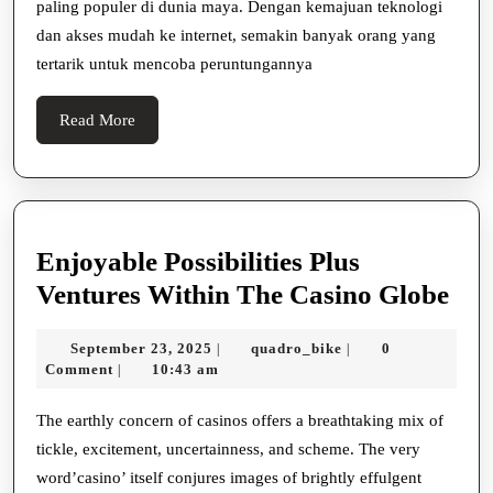
paling populer di dunia maya. Dengan kemajuan teknologi
untuk
dan akses mudah ke internet, semakin banyak orang yang
Dicoba
tertarik untuk mencoba peruntungannya
Read
Read More
More
Enjoyable Possibilities Plus
Enj
Ventures Within The Casino Globe
Poss
September
quadro_bike
September 23, 2025
quadro_bike
0
|
|
Plu
23,
Comment
10:43 am
|
Ven
2025
Wit
The earthly concern of casinos offers a breathtaking mix of
tickle, excitement, uncertainness, and scheme. The very
Th
word’casino’ itself conjures images of brightly effulgent
Cas