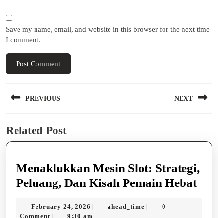
Save my name, email, and website in this browser for the next time
I comment.
Post
PREVIOUS
NEXT
navigation
Previous
Next
Related Post
post:
post:
Menaklukkan Mesin Slot: Strategi,
Men
Peluang, Dan Kisah Pemain Hebat
Mes
February
ahead_time
February 24, 2026
ahead_time
0
|
|
Slot
24,
Comment
9:30 am
|