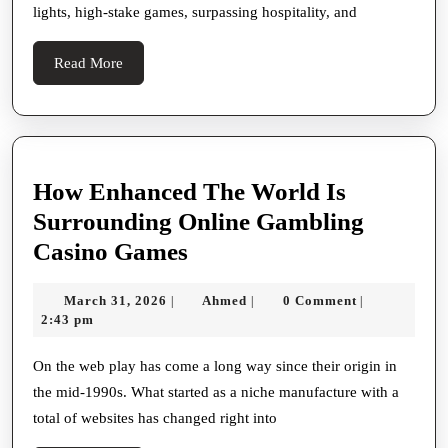
lights, high-stake games, surpassing hospitality, and
Glo
Read
Read More
More
How Enhanced The World Is
Surrounding Online Gambling
How
Casino Games
Enhanced
March
Ahmed
March 31, 2026
Ahmed
0 Comment
|
|
|
The
31,
2:43 pm
World
2026
Is
On the web play has come a long way since their origin in
the mid-1990s. What started as a niche manufacture with a
Surrounding
total of websites has changed right into
Online