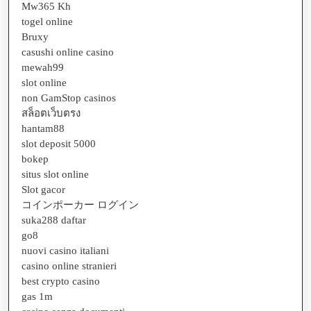
Mw365 Kh
togel online
Bruxy
casushi online casino
mewah99
slot online
non GamStop casinos
สล็อตเว็บตรง
hantam88
slot deposit 5000
bokep
situs slot online
Slot gacor
コインポーカー ログイン
suka288 daftar
go8
nuovi casino italiani
casino online stranieri
best crypto casino
gas 1m