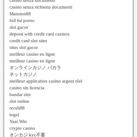
casino senza documenti
casino senza richiesta documenti
Mansion88
full hd porno
slot gacor
deposit with credit card casinos
credit card slot sites
situs slot gacor
meilleur casino en ligne
meilleur casino en ligne
オンラインカジノ バカラ
ネットカジノ
meilleur application casino argent réel
casino sin licencia
bandar slot
slot online
receh88
togel
Yaar Win
crypto casino
オンカジ kyc不要