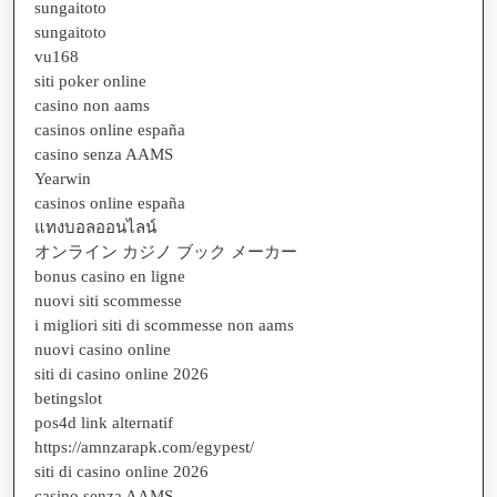
sungaitoto
sungaitoto
vu168
siti poker online
casino non aams
casinos online españa
casino senza AAMS
Yearwin
casinos online españa
แทงบอลออนไลน์
オンライン カジノ ブック メーカー
bonus casino en ligne
nuovi siti scommesse
i migliori siti di scommesse non aams
nuovi casino online
siti di casino online 2026
betingslot
pos4d link alternatif
https://amnzarapk.com/egypest/
siti di casino online 2026
casino senza AAMS