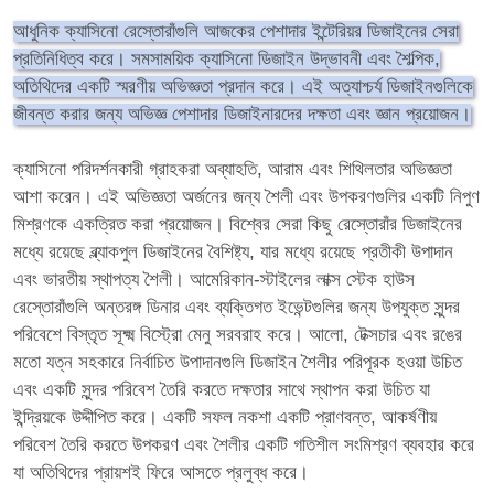
আধুনিক ক্যাসিনো রেস্তোরাঁগুলি আজকের পেশাদার ইন্টেরিয়র ডিজাইনের সেরা
প্রতিনিধিত্ব করে। সমসাময়িক ক্যাসিনো ডিজাইন উদ্ভাবনী এবং শৈল্পিক,
অতিথিদের একটি স্মরণীয় অভিজ্ঞতা প্রদান করে। এই অত্যাশ্চর্য ডিজাইনগুলিকে
জীবন্ত করার জন্য অভিজ্ঞ পেশাদার ডিজাইনারদের দক্ষতা এবং জ্ঞান প্রয়োজন।
ক্যাসিনো পরিদর্শনকারী গ্রাহকরা অব্যাহতি, আরাম এবং শিথিলতার অভিজ্ঞতা
আশা করেন। এই অভিজ্ঞতা অর্জনের জন্য শৈলী এবং উপকরণগুলির একটি নিপুণ
মিশ্রণকে একত্রিত করা প্রয়োজন। বিশ্বের সেরা কিছু রেস্তোরাঁর ডিজাইনের
মধ্যে রয়েছে ব্ল্যাকপুল ডিজাইনের বৈশিষ্ট্য, যার মধ্যে রয়েছে প্রতীকী উপাদান
এবং ভারতীয় স্থাপত্য শৈলী। আমেরিকান-স্টাইলের লাক্স স্টেক হাউস
রেস্তোরাঁগুলি অন্তরঙ্গ ডিনার এবং ব্যক্তিগত ইভেন্টগুলির জন্য উপযুক্ত সুন্দর
পরিবেশে বিস্তৃত সূক্ষ্ম বিস্ট্রো মেনু সরবরাহ করে। আলো, টেক্সচার এবং রঙের
মতো যত্ন সহকারে নির্বাচিত উপাদানগুলি ডিজাইন শৈলীর পরিপূরক হওয়া উচিত
এবং একটি সুন্দর পরিবেশ তৈরি করতে দক্ষতার সাথে স্থাপন করা উচিত যা
ইন্দ্রিয়কে উদ্দীপিত করে। একটি সফল নকশা একটি প্রাণবন্ত, আকর্ষণীয়
পরিবেশ তৈরি করতে উপকরণ এবং শৈলীর একটি গতিশীল সংমিশ্রণ ব্যবহার করে
যা অতিথিদের প্রায়শই ফিরে আসতে প্রলুব্ধ করে।