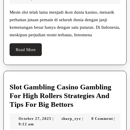
Stra
2026
Pel
Mesin slot telah lama menjadi ikon dunia kasino, menarik
perhatian jutaan pemain di seluruh dunia dengan janji
Dan
kemenangan besar hanya dengan satu putaran. Di Indonesia,
Kis
meskipun perjudian resmi terbatas, fenomena
Pem
Heb
Read
Read More
More
Slot Gambling Casino Gambling
For High Rollers Strategies And
Slot
Tips For Big Bettors
Gambling
October
sharp_eye
October 27, 2025
sharp_eye
0 Comment
|
|
|
Casino
27,
9:12 am
2025