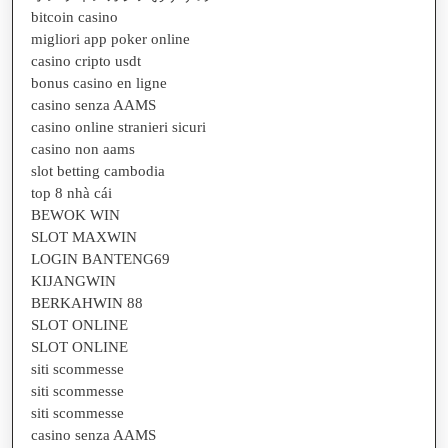
bitcoin casino
migliori app poker online
casino cripto usdt
bonus casino en ligne
casino senza AAMS
casino online stranieri sicuri
casino non aams
slot betting cambodia
top 8 nhà cái
BEWOK WIN
SLOT MAXWIN
LOGIN BANTENG69
KIJANGWIN
BERKAHWIN 88
SLOT ONLINE
SLOT ONLINE
siti scommesse
siti scommesse
siti scommesse
casino senza AAMS