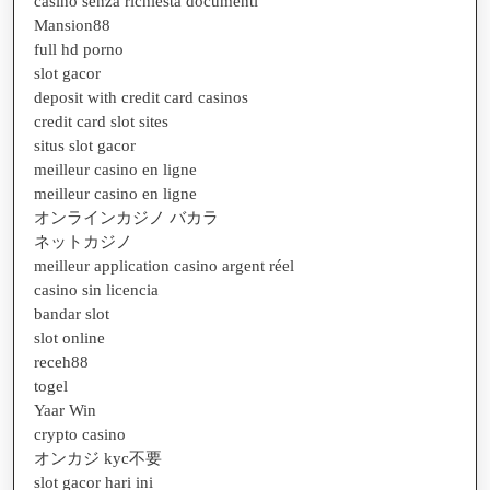
casino senza richiesta documenti
Mansion88
full hd porno
slot gacor
deposit with credit card casinos
credit card slot sites
situs slot gacor
meilleur casino en ligne
meilleur casino en ligne
オンラインカジノ バカラ
ネットカジノ
meilleur application casino argent réel
casino sin licencia
bandar slot
slot online
receh88
togel
Yaar Win
crypto casino
オンカジ kyc不要
slot gacor hari ini