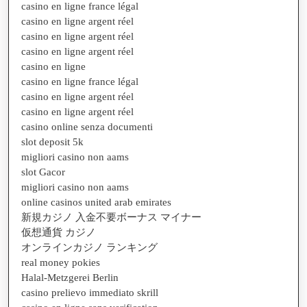
casino en ligne france légal
casino en ligne argent réel
casino en ligne argent réel
casino en ligne argent réel
casino en ligne
casino en ligne france légal
casino en ligne argent réel
casino en ligne argent réel
casino online senza documenti
slot deposit 5k
migliori casino non aams
slot Gacor
migliori casino non aams
online casinos united arab emirates
新規カジノ 入金不要ボーナス マイナー
仮想通貨 カジノ
オンラインカジノ ランキング
real money pokies
Halal-Metzgerei Berlin
casino prelievo immediato skrill