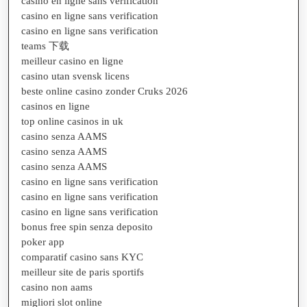
casino en ligne sans verification
casino en ligne sans verification
casino en ligne sans verification
teams 下载
meilleur casino en ligne
casino utan svensk licens
beste online casino zonder Cruks 2026
casinos en ligne
top online casinos in uk
casino senza AAMS
casino senza AAMS
casino senza AAMS
casino en ligne sans verification
casino en ligne sans verification
casino en ligne sans verification
bonus free spin senza deposito
poker app
comparatif casino sans KYC
meilleur site de paris sportifs
casino non aams
migliori slot online