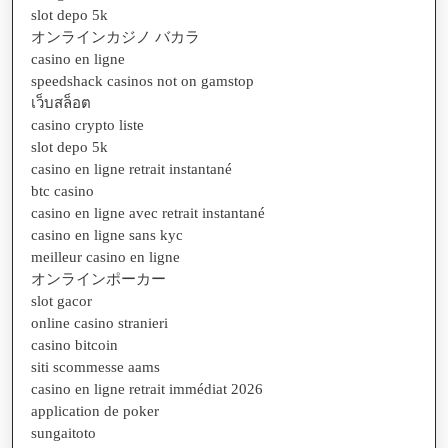
slot depo 5k
オンラインカジノ バカラ
casino en ligne
speedshack casinos not on gamstop
เว็บสล็อต
casino crypto liste
slot depo 5k
casino en ligne retrait instantané
btc casino
casino en ligne avec retrait instantané
casino en ligne sans kyc
meilleur casino en ligne
オンラインポーカー
slot gacor
online casino stranieri
casino bitcoin
siti scommesse aams
casino en ligne retrait immédiat 2026
application de poker
sungaitoto