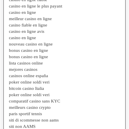
casino en ligne le plus payant
casino en ligne
meilleur casino en ligne
casino fiable en ligne
casino en ligne avis
casino en ligne
nouveau casino en ligne
bonus casino en ligne
bonus casino en ligne
lista casinos online
mejores casinos
casinos online españa
poker online soldi veri
bitcoin casino Italia
poker online soldi veri
comparatif casino sans KYC
meilleurs casino crypto
paris sportif tennis
siti di scommesse non aams
siti non AAMS