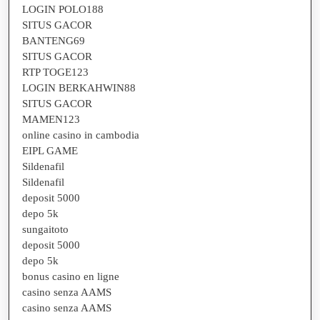
LOGIN POLO188
SITUS GACOR
BANTENG69
SITUS GACOR
RTP TOGE123
LOGIN BERKAHWIN88
SITUS GACOR
MAMEN123
online casino in cambodia
EIPL GAME
Sildenafil
Sildenafil
deposit 5000
depo 5k
sungaitoto
deposit 5000
depo 5k
bonus casino en ligne
casino senza AAMS
casino senza AAMS