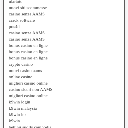
ulartoto
nuovi siti scommesse
casino senza AAMS
crack software
pos4d
casino senza AAMS
casino senza AAMS
bonus casino en ligne
bonus casino en ligne
bonus casino en ligne
crypto casino
nuovi casino aams
online casino
migliori casino online
casino sicuri non AAMS
migliori casino online
k9win login
k9win malaysia
k9win inr
k9win
betting sports cambodia