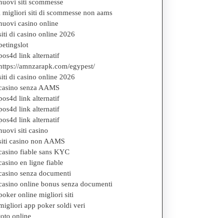
nuovi siti scommesse
i migliori siti di scommesse non aams
nuovi casino online
siti di casino online 2026
betingslot
pos4d link alternatif
https://amnzarapk.com/egypest/
siti di casino online 2026
casino senza AAMS
pos4d link alternatif
pos4d link alternatif
pos4d link alternatif
nuovi siti casino
siti casino non AAMS
casino fiable sans KYC
casino en ligne fiable
casino senza documenti
casino online bonus senza documenti
poker online migliori siti
migliori app poker soldi veri
toto online