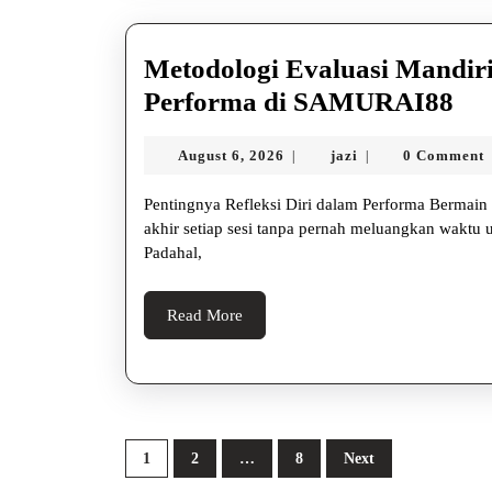
Metodologi Evaluasi Mandir
Me
Performa di SAMURAI88
Eva
August
jazi
August 6, 2026
jazi
0 Comment
|
|
Ma
6,
un
2026
Pentingnya Refleksi Diri dalam Performa Bermai
Me
akhir setiap sesi tanpa pernah meluangkan waktu 
Padahal,
Kua
Pe
Read
Read More
di
More
SA
Posts
1
2
…
8
Next