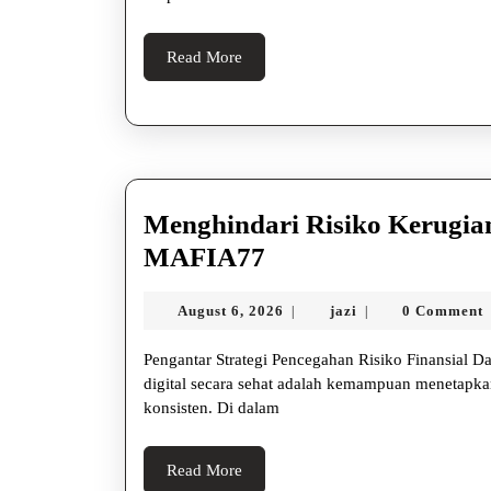
Berharg
daripada
Read
Read More
Kemena
More
Instan
Menghindari Risiko Kerugian
Menghindari
MAFIA77
Risiko
August
jazi
August 6, 2026
jazi
0 Comment
|
|
Kerugian
6,
Finansial
2026
Pengantar Strategi Pencegahan Risiko Finansial D
Saat
digital secara sehat adalah kemampuan menetapkan 
konsisten. Di dalam
Sesi
Taruhan
Read
Read More
MAFIA77