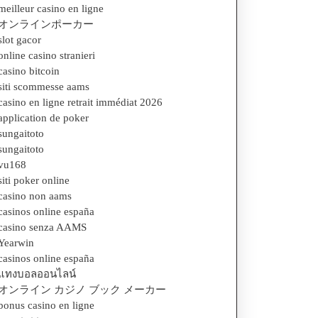
meilleur casino en ligne
オンラインポーカー
slot gacor
online casino stranieri
casino bitcoin
siti scommesse aams
casino en ligne retrait immédiat 2026
application de poker
sungaitoto
sungaitoto
vu168
siti poker online
casino non aams
casinos online españa
casino senza AAMS
Yearwin
casinos online españa
แทงบอลออนไลน์
オンライン カジノ ブック メーカー
bonus casino en ligne